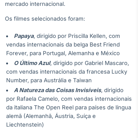
mercado internacional.
Broadcast
Curadoria
Os filmes selecionados foram:
Curadoria de
conteúdos
noticiosos
Soluções de
Papaya
, dirigido por Priscilla Kellen, com
Tecnologia
vendas internacionais da belga Best Friend
Forever, para Portugal, Alemanha e México
Broadcast
Radar
O Último Azul
, dirigido por Gabriel Mascaro,
Monitoramento
com vendas internacionais da francesa Lucky
inteligente de
Number, para Austrália e Taiwan
notícias e
conteúdos
A Natureza das Coisas Invisíveis
, dirigido
por Rafaela Camelo, com vendas internacionais
Broadcast
da italiana The Open Reel para países de língua
Fundos
A melhor
alemã (Alemanhã, Áustria, Suíça e
plataforma para
Liechtenstein)
analisar fundos
de investimento
no Brasil