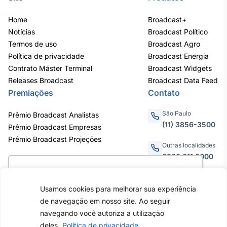
Home
Broadcast+
Notícias
Broadcast Político
Termos de uso
Broadcast Agro
Política de privacidade
Broadcast Energia
Contrato Máster Terminal
Broadcast Widgets
Releases Broadcast
Broadcast Data Feed
Premiações
Contato
São Paulo
Prêmio Broadcast Analistas
(11) 3856-3500
Prêmio Broadcast Empresas
Prêmio Broadcast Projeções
Outras localidades
0800.011.3000
Utilizamos cookies para oferecer melhor
experiência, melhorar o desempenho, analisar
Usamos cookies para melhorar sua experiência
como você interage em nosso site e
Av. Eng. Caetano Álvares, 55
de navegação em nosso site. Ao seguir
personalizar conteúdo. Ao utilizar este site, você
- 3º e 6º andar, Bairro do
navegando você autoriza a utilização
Limão, São Paulo / SP, CEP
concorda com o uso de cookies.
Saiba mais
deles.
Política de privacidade