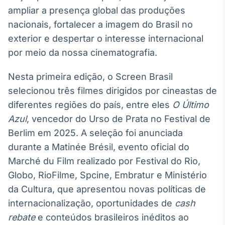
Broadcast
ampliar a presença global das produções
Ticker
nacionais, fortalecer a imagem do Brasil no
Cotações e
exterior e despertar o interesse internacional
headlines de
notícias
por meio da nossa cinematografia.
Nesta primeira edição, o Screen Brasil
Broadcast
selecionou três filmes dirigidos por cineastas de
Widgets
diferentes regiões do país, entre eles
O Último
Componentes
para conteúdos e
Azul
, vencedor do Urso de Prata no Festival de
funcionalidades
Berlim em 2025. A seleção foi anunciada
durante a Matinée Brésil, evento oficial do
Broadcast
Marché du Film realizado por Festival do Rio,
Wallboard
Globo, RioFilme, Spcine, Embratur e Ministério
Conteúdos e
da Cultura, que apresentou novas políticas de
dados para
displays e telas
internacionalização, oportunidades de
cash
rebate
e conteúdos brasileiros inéditos ao