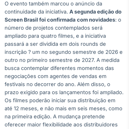
O evento também marcou o anúncio da
IA
continuidade da iniciativa.
A segunda edição do
Em breve
Screen Brasil foi confirmada
com novidades
: o
número de projetos contemplados será
ampliado para quatro filmes, e a iniciativa
passará a ser dividida em dois rounds de
BroadFast
inscrição ? um no segundo semestre de 2026 e
Em breve
outro no primeiro semestre de 2027. A medida
busca contemplar diferentes momentos das
negociações com agentes de vendas em
festivais no decorrer do ano. Além disso, o
prazo exigido para os lançamentos foi ampliado.
Gestão de
Os filmes poderão iniciar sua distribuição em
Investimentos
até 12 meses, e não mais em seis meses, como
Em breve
na primeira edição. A mudança pretende
oferecer maior flexibilidade aos distribuidores