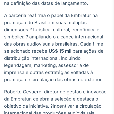
na definição das datas de lançamento.
Tokenização
de ativos
A parceria reafirma o papel da Embratur na
Em breve
promoção do Brasil em suas múltiplas
dimensões ? turística, cultural, econômica e
simbólica ? ampliando o alcance internacional
das obras audiovisuais brasileiras. Cada filme
Crédito
selecionado recebe
US$ 15 mil
para ações de
Em breve
distribuição internacional, incluindo
legendagem, marketing, assessoria de
imprensa e outras estratégias voltadas à
promoção e circulação das obras no exterior.
Roberto Gevaerd, diretor de gestão e inovação
da Embratur, celebra a seleção e destaca o
objetivo da iniciativa. ?Incentivar a circulação
internacional das produções audiovisuais