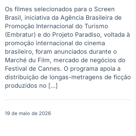
Broadcast
Agro
Os filmes selecionados para o Screen
Tudo sobre o
Brasil, iniciativa da Agência Brasileira de
agronegócio
Promoção Internacional do Turismo
(Embratur) e do Projeto Paradiso, voltada à
promoção internacional do cinema
Broadcast
brasileiro, foram anunciados durante o
Político
Marché du Film, mercado de negócios do
Os bastidores da
política em
Festival de Cannes. O programa apoia a
tempo real
distribuição de longas-metragens de ficção
produzidos no […]
Broadcast
Energia
O setor de
energia elétrica
19 de maio de 2026
no Brasil