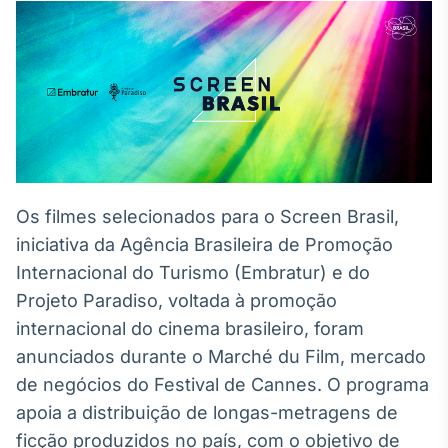
Broadcast
White Label
Plataforma para
conteúdos
personalizados
Soluções de Dados
e Conteúdos
Broadcast
OTC
Plataforma para
Os filmes selecionados para o Screen Brasil,
negociação de
iniciativa da Agência Brasileira de Promoção
ativos
Internacional do Turismo (Embratur) e do
Projeto Paradiso, voltada à promoção
Broadcast
internacional do cinema brasileiro, foram
Datafeed
anunciados durante o Marché du Film, mercado
APIs para
integração de
de negócios do Festival de Cannes. O programa
conteúdos e
apoia a distribuição de longas-metragens de
dados
ficção produzidos no país, com o objetivo de