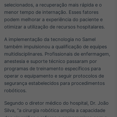
Broadcast
selecionados, a recuperação mais rápida e o
Curadoria
menor tempo de internação. Esses fatores
Curadoria de
podem melhorar a experiência do paciente e
conteúdos
otimizar a utilização de recursos hospitalares.
noticiosos
Soluções de
Tecnologia
A implementação da tecnologia no Samel
Broadcast
também impulsionou a qualificação de equipes
Radar
multidisciplinares. Profissionais de enfermagem,
Monitoramento
anestesia e suporte técnico passaram por
inteligente de
notícias e
programas de treinamento específicos para
conteúdos
operar o equipamento e seguir protocolos de
segurança estabelecidos para procedimentos
Broadcast
robóticos.
Fundos
A melhor
plataforma para
Segundo o diretor médico do hospital, Dr. João
analisar fundos
Silva, “a cirurgia robótica amplia a capacidade
de investimento
no Brasil