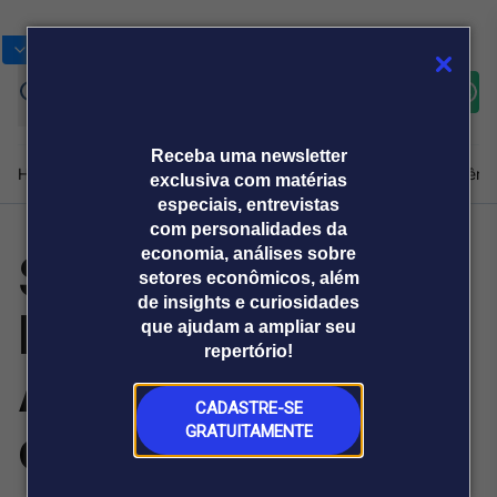
Bolsas
Gráficos
Moedas
Commoditie
Cotações
Assine
Entrar
agora
Receba uma newsletter
Home
Produtos e soluções
Notícias
Blog
Weekend
Institucional
Prêmi
exclusiva com matérias
especiais, entrevistas
com personalidades da
Samel: primeiro
economia, análises sobre
Plataformas
setores econômicos, além
Broadcast
Prêmio Broadcast
Agências de
Prêmio Broadcast
de insights e curiosidades
hospital do
Sobre nós
Releases Broadcast
Releases
que ajudam a ampliar seu
comunicação
Analistas
Empresas
Broadcast+
repertório!
O mercado
Amazonas em
financeiro em
tempo real
CADASTRE-SE
cirurgia robótica
GRATUITAMENTE
Prêmio Broadcast
Branded Content
Projeções