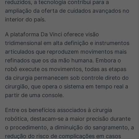
reduzidos, a tecnologia contribui para a
Broadcast
ampliação da oferta de cuidados avançados no
Ticker
interior do país.
Cotações e
headlines de
notícias
A plataforma Da Vinci oferece visão
tridimensional em alta definição e instrumentos
Broadcast
articulados que reproduzem movimentos mais
Widgets
refinados que os da mão humana. Embora o
Componentes
robô execute os movimentos, todas as etapas
para conteúdos e
da cirurgia permanecem sob controle direto do
funcionalidades
cirurgião, que opera o sistema em tempo real a
partir de uma console.
Broadcast
Wallboard
Entre os benefícios associados à cirurgia
Conteúdos e
robótica, destacam‑se a maior precisão durante
dados para
displays e telas
o procedimento, a diminuição do sangramento, a
redução do risco de complicações em casos