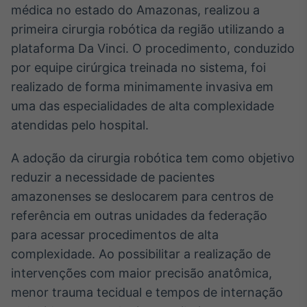
Broadcast
médica no estado do Amazonas, realizou a
White Label
primeira cirurgia robótica da região utilizando a
Plataforma para
plataforma Da Vinci. O procedimento, conduzido
conteúdos
personalizados
Soluções de Dados
por equipe cirúrgica treinada no sistema, foi
e Conteúdos
realizado de forma minimamente invasiva em
uma das especialidades de alta complexidade
Broadcast
atendidas pelo hospital.
OTC
Plataforma para
A adoção da cirurgia robótica tem como objetivo
negociação de
ativos
reduzir a necessidade de pacientes
amazonenses se deslocarem para centros de
Broadcast
referência em outras unidades da federação
Datafeed
para acessar procedimentos de alta
APIs para
complexidade. Ao possibilitar a realização de
integração de
intervenções com maior precisão anatômica,
conteúdos e
dados
menor trauma tecidual e tempos de internação