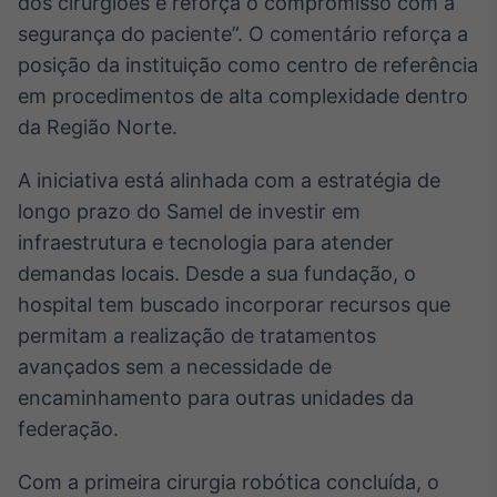
dos cirurgiões e reforça o compromisso com a
IA
segurança do paciente”. O comentário reforça a
Em breve
posição da instituição como centro de referência
em procedimentos de alta complexidade dentro
da Região Norte.
A iniciativa está alinhada com a estratégia de
BroadFast
longo prazo do Samel de investir em
Em breve
infraestrutura e tecnologia para atender
demandas locais. Desde a sua fundação, o
hospital tem buscado incorporar recursos que
permitam a realização de tratamentos
Gestão de
avançados sem a necessidade de
Investimentos
encaminhamento para outras unidades da
Em breve
federação.
Com a primeira cirurgia robótica concluída, o