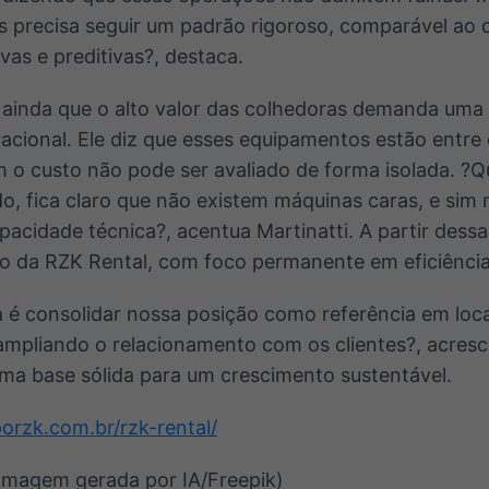
 precisa seguir um padrão rigoroso, comparável ao 
vas e preditivas?, destaca.
 ainda que o alto valor das colhedoras demanda uma 
racional. Ele diz que esses equipamentos estão entre
ém o custo não pode ser avaliado de forma isolada. 
o, fica claro que não existem máquinas caras, e sim
acidade técnica?, acentua Martinatti. A partir dessa 
ão da RZK Rental, com foco permanente em eficiência
a é consolidar nossa posição como referência em lo
 ampliando o relacionamento com os clientes?, acresc
uma base sólida para um crescimento sustentável.
porzk.com.br/rzk-rental/
Imagem gerada por IA/Freepik)