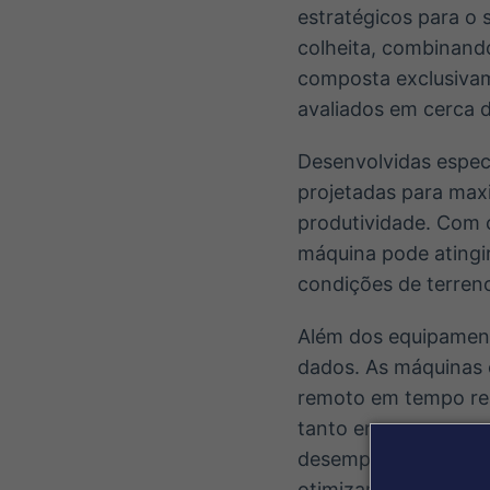
estratégicos para o s
colheita, combinando
composta exclusivam
avaliados em cerca d
Desenvolvidas espec
projetadas para maxi
produtividade. Com 
máquina pode atingi
condições de terreno
Além dos equipament
dados. As máquinas 
remoto em tempo rea
tanto em campo quant
desempenho e uso do
otimizar resultados.