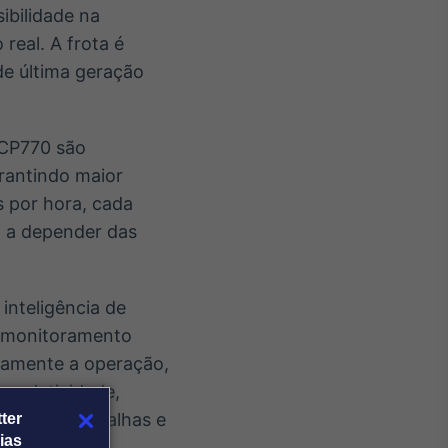
sibilidade na
real. A frota é
e última geração
 CP770 são
arantindo maior
 por hora, cada
, a depender das
inteligência de
o monitoramento
iamente a operação,
produtividade,
ara evitar falhas e
ter
ias