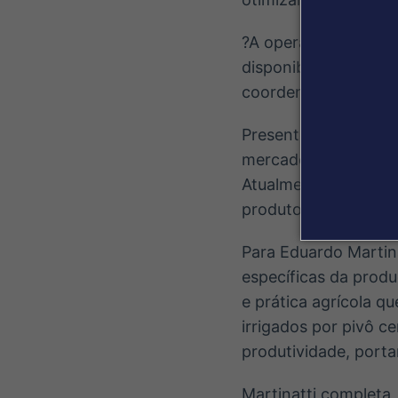
?A operação no MATO
disponibilidade de m
coordenador de frot
Presente na cidade 
mercado de locação d
Atualmente, atende g
produtores independ
Para Eduardo Martina
específicas da prod
e prática agrícola 
irrigados por pivô ce
produtividade, port
Martinatti completa