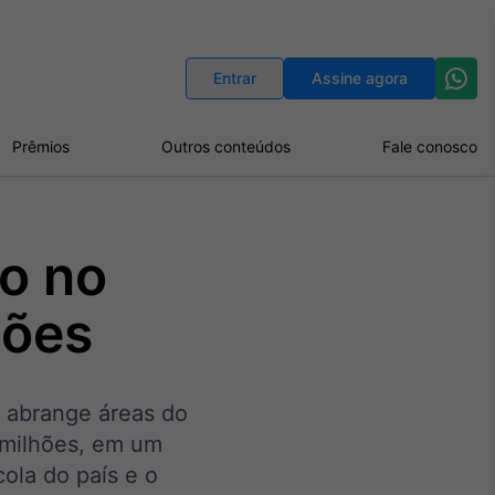
Indicadores
Conversor de Moedas
Entrar
Assine agora
Prêmios
Outros conteúdos
Fale conosco
o no
hões
e abrange áreas do
 milhões, em um
ola do país e o