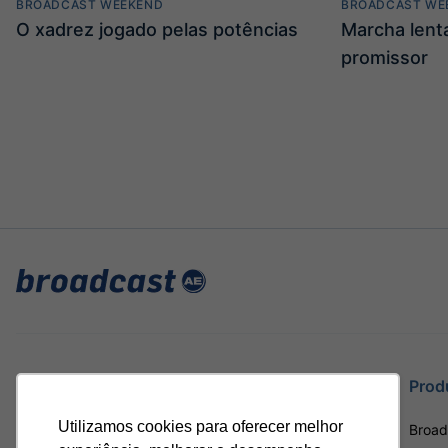
BROADCAST WEEKEND
BROADCAST WE
O xadrez jogado pelas potências
Marcha len
promissor
Site
Prod
Utilizamos cookies para oferecer melhor
Home
Broad