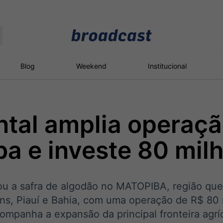
Moedas
Commodities
Blog
Weekend
Institucional
tal amplia operaçã
roadcast
Content
ções
Broadcast
Broadcast
Broadcast
a e investe 80 mil
Político
Energia
White Label
Os bastidores da
O setor de
Plataforma para
política em tempo
energia elétrica
conteúdos
real
no Brasil
personalizados
iou a safra de algodão no MATOPIBA, região qu
ns, Piauí e Bahia, com uma operação de R$ 80
mpanha a expansão da principal fronteira agríc
Broadcast
Broadcast
Broadcast
Broadcast