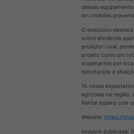
desses equipamentos
em revisões preventi
O executivo destaca
sobre eficiência ope
produtor rural, por
projeto como um tod
inoperantes por incap
estruturada a atuaç
?A nossa expectativ
agrícolas na região,
Rental espera criar 
Website:
https://gru
Imagem publicada:
(