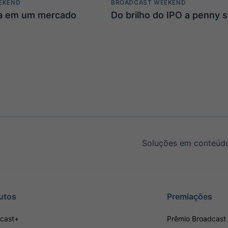
EKEND
BROADCAST WEEKEND
ta em um mercado
Do brilho do IPO a penny 
Soluções em conteúdo
utos
Premiações
cast+
Prêmio Broadcast 