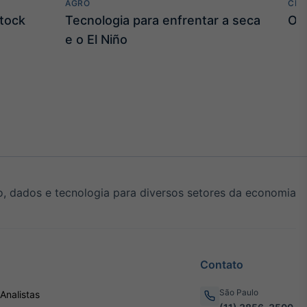
AGRO
CLI
stock
Tecnologia para enfrentar a seca
O E
e o El Niño
, dados e tecnologia para diversos setores da economia
Contato
São Paulo
Analistas