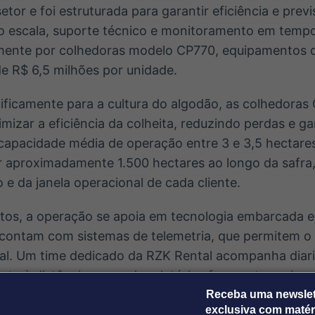
etor e foi estruturada para garantir eficiência e previ
 escala, suporte técnico e monitoramento em tempo 
ente por colhedoras modelo CP770, equipamentos d
e R$ 6,5 milhões por unidade.
ificamente para a cultura do algodão, as colhedoras
mizar a eficiência da colheita, reduzindo perdas e g
capacidade média de operação entre 3 e 3,5 hectares
r aproximadamente 1.500 hectares ao longo da safra
 e da janela operacional de cada cliente.
os, a operação se apoia em tecnologia embarcada e 
contam com sistemas de telemetria, que permitem 
l. Um time dedicado da RZK Rental acompanha diar
o à distância, gerando relatórios frequentes sobre 
s equipamentos, além de atuar de forma preventiva p
Receba uma newslet
exclusiva com matér