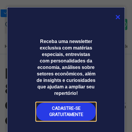
Bolsas
Gráficos
Moedas
Commoditie
Cotações
Assine
Entrar
agora
Receba uma newsletter
Home
Produtos e soluções
Notícias
Blog
Weekend
Institucional
Prêmi
exclusiva com matérias
especiais, entrevistas
com personalidades da
Reprovação de
economia, análises sobre
Plataformas
setores econômicos, além
Broadcast
Prêmio Broadcast
Agências de
Prêmio Broadcast
de insights e curiosidades
80% na OAB
Sobre nós
Releases Broadcast
Releases
que ajudam a ampliar seu
comunicação
Analistas
Empresas
Broadcast+
repertório!
O mercado
desafia bacharéis
financeiro em
tempo real
CADASTRE-SE
em Direito
GRATUITAMENTE
Prêmio Broadcast
Branded Content
Projeções