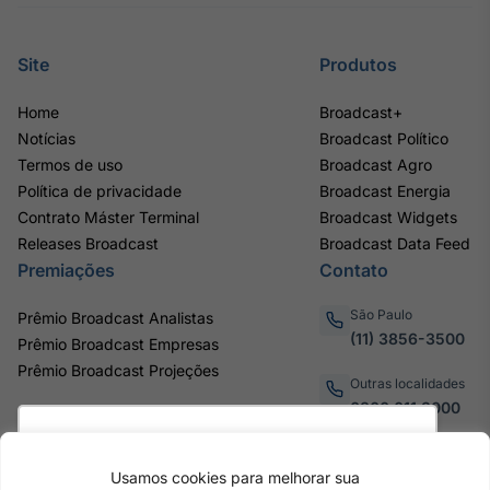
Site
Produtos
Home
Broadcast+
Notícias
Broadcast Político
Termos de uso
Broadcast Agro
Política de privacidade
Broadcast Energia
Contrato Máster Terminal
Broadcast Widgets
Releases Broadcast
Broadcast Data Feed
Premiações
Contato
São Paulo
Prêmio Broadcast Analistas
(11) 3856-3500
Prêmio Broadcast Empresas
Prêmio Broadcast Projeções
Outras localidades
0800.011.3000
Utilizamos cookies para oferecer melhor
experiência, melhorar o desempenho, analisar
Usamos cookies para melhorar sua