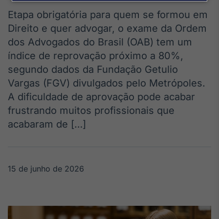
Broadcast
Agro
Etapa obrigatória para quem se formou em
Tudo sobre o
Direito e quer advogar, o exame da Ordem
agronegócio
dos Advogados do Brasil (OAB) tem um
índice de reprovação próximo a 80%,
segundo dados da Fundação Getulio
Broadcast
Vargas (FGV) divulgados pelo Metrópoles.
Político
A dificuldade de aprovação pode acabar
Os bastidores da
política em
frustrando muitos profissionais que
tempo real
acabaram de […]
Broadcast
Energia
15 de junho de 2026
O setor de
energia elétrica
no Brasil