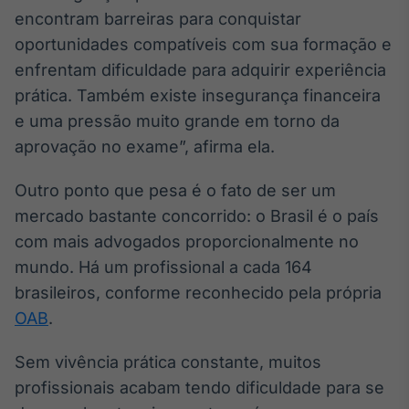
Broadcast
encontram barreiras para conquistar
Curadoria
oportunidades compatíveis com sua formação e
Curadoria de
enfrentam dificuldade para adquirir experiência
conteúdos
noticiosos
prática. Também existe insegurança financeira
Soluções de
e uma pressão muito grande em torno da
Tecnologia
aprovação no exame”, afirma ela.
Broadcast
Radar
Outro ponto que pesa é o fato de ser um
Monitoramento
mercado bastante concorrido: o Brasil é o país
inteligente de
notícias e
com mais advogados proporcionalmente no
conteúdos
mundo. Há um profissional a cada 164
brasileiros, conforme reconhecido pela própria
Broadcast
OAB
.
Fundos
A melhor
plataforma para
Sem vivência prática constante, muitos
analisar fundos
profissionais acabam tendo dificuldade para se
de investimento
no Brasil