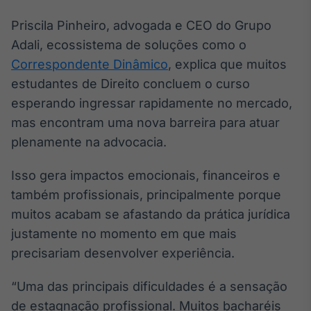
Broadcast
Priscila Pinheiro, advogada e CEO do Grupo
Ticker
Adali, ecossistema de soluções como o
Cotações e
headlines de
Correspondente Dinâmico
, explica que muitos
notícias
estudantes de Direito concluem o curso
esperando ingressar rapidamente no mercado,
Broadcast
mas encontram uma nova barreira para atuar
Widgets
plenamente na advocacia.
Componentes
para conteúdos e
funcionalidades
Isso gera impactos emocionais, financeiros e
também profissionais, principalmente porque
muitos acabam se afastando da prática jurídica
Broadcast
justamente no momento em que mais
Wallboard
precisariam desenvolver experiência.
Conteúdos e
dados para
displays e telas
“Uma das principais dificuldades é a sensação
de estagnação profissional. Muitos bacharéis