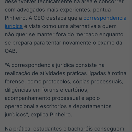
desenvolver tecnicamente na área e concorrer
IA
com advogados mais experientes, pontua
Em breve
Pinheiro. A CEO destaca que a
correspondência
jurídica
é vista como uma alternativa a quem
não quer se manter fora do mercado enquanto
se prepara para tentar novamente o exame da
OAB.
BroadFast
Em breve
“A correspondência jurídica consiste na
realização de atividades práticas ligadas à rotina
forense, como protocolos, cópias processuais,
diligências em fóruns e cartórios,
Gestão de
acompanhamento processual e apoio
Investimentos
operacional a escritórios e departamentos
Em breve
jurídicos”, explica Pinheiro.
Na prática, estudantes e bacharéis conseguem