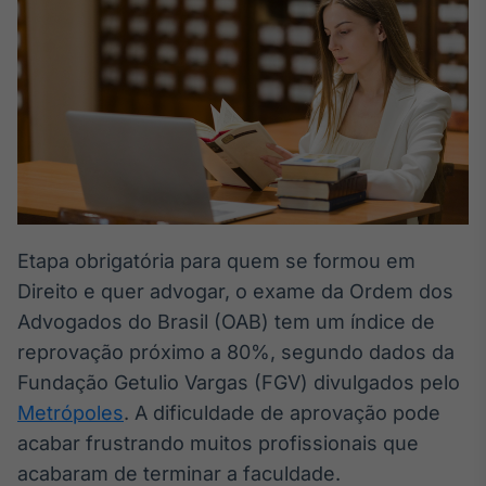
Broadcast
White Label
Plataforma para
conteúdos
personalizados
Soluções de Dados
e Conteúdos
Broadcast
OTC
Plataforma para
negociação de
Etapa obrigatória para quem se formou em
ativos
Direito e quer advogar, o exame da Ordem dos
Advogados do Brasil (OAB) tem um índice de
Broadcast
reprovação próximo a 80%, segundo dados da
Datafeed
Fundação Getulio Vargas (FGV) divulgados pelo
APIs para
Metrópoles
. A dificuldade de aprovação pode
integração de
conteúdos e
acabar frustrando muitos profissionais que
dados
acabaram de terminar a faculdade.