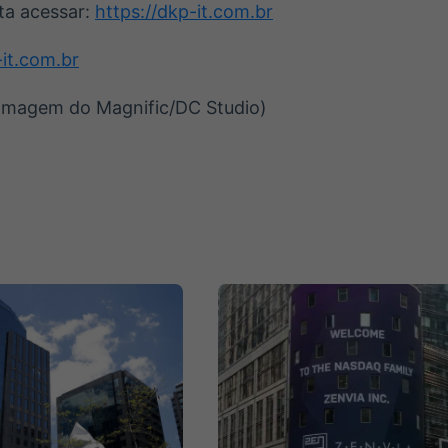
ta acessar:
https://dkp-it.com.br
-it.com.br
Imagem do Magnific/DC Studio)