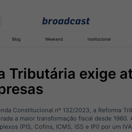
Moedas
Commodities
Blog
Weekend
Institucional
 Tributária exige 
roadcast
Content
ções
Broadcast
Broadcast
Broadcast
presas
Político
Energia
White Label
Os bastidores da
O setor de
Plataforma para
política em tempo
energia elétrica
conteúdos
real
no Brasil
personalizados
enda Constitucional nº 132/2023, a Reforma Tri
erada a maior transformação fiscal desde 1960. 
plexos (PIS, Cofins, ICMS, ISS e IPI) por um IV
Broadcast
Broadcast
Broadcast
Broadcast