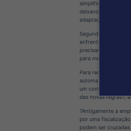
simplificar a forma 
deixando a fórmula m
adaptação, investime
Segundo o especiali
enfrentarão desafio
precisarão rever bene
para medir e monitor
Para reduzir riscos,
automatizando proce
um comitê interno ou
das novas regras?, av
?Antigamente a empr
por uma fiscalização
podem ser cruzadas 