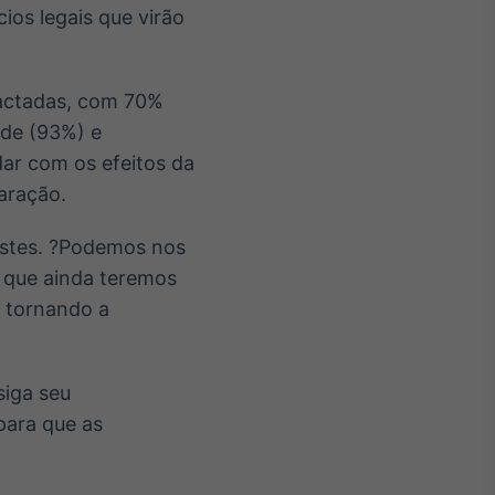
ios legais que virão
pactadas, com 70%
ade (93%) e
dar com os efeitos da
aração.
justes. ?Podemos nos
o que ainda teremos
, tornando a
iga seu
para que as