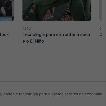
AGRO
CLI
stock
Tecnologia para enfrentar a seca
O E
e o El Niño
, dados e tecnologia para diversos setores da economia