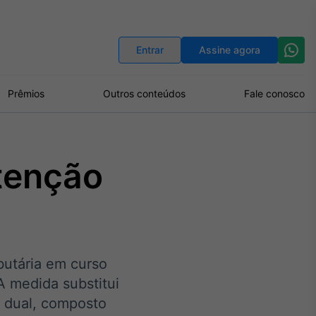
Indicadores
Conversor de Moedas
Entrar
Assine agora
Prêmios
Outros conteúdos
Fale conosco
atenção
butária em curso
A medida substitui
A dual, composto