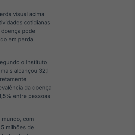
erda visual acima
tividades cotidianas
a doença pode
ando em perda
egundo o Instituto
 mais alcançou 32,1
iretamente
evalência da doença
31,5% entre pessoas
o mundo, com
 5 milhões de