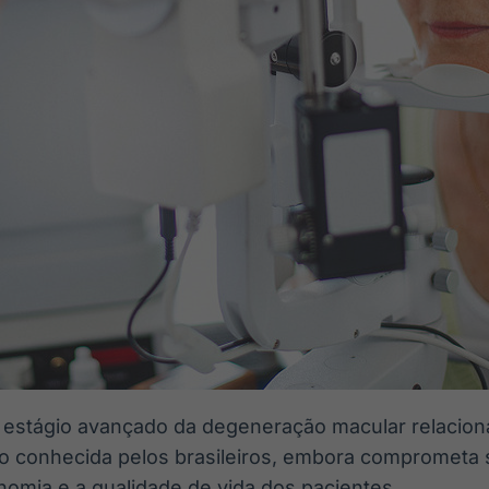
a, estágio avançado da degeneração macular relacion
co conhecida pelos brasileiros, embora comprometa s
onomia e a qualidade de vida dos pacientes.