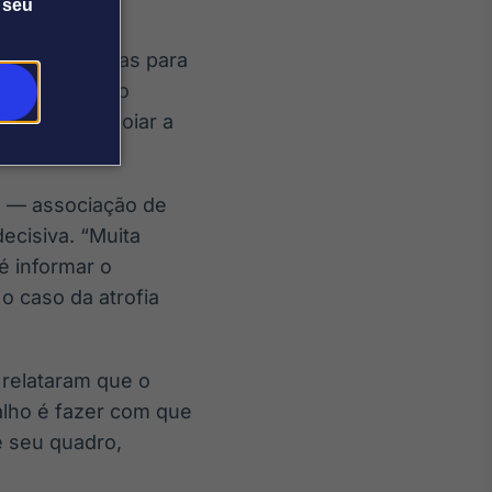
 seu
itura, problemas para
r uma condição
 clínico e apoiar a
il — associação de
ecisiva. “Muita
é informar o
o caso da atrofia
relataram que o
alho é fazer com que
e seu quadro,