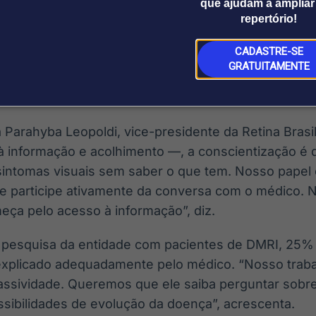
gressão da doença.
que ajudam a ampliar
repertório!
ncluem distorção de linhas retas, dificuldade para le
CADASTRE-SE
visão central embaçada e piora progressiva. Por se
GRATUITAMENTE
tificação precoce é fundamental para orientar o manejo
a Parahyba Leopoldi, vice-presidente da Retina Bras
à informação e acolhimento —, a conscientização é d
intomas visuais sem saber o que tem. Nosso papel 
le participe ativamente da conversa com o médico. N
eça pelo acesso à informação”, diz.
 pesquisa da entidade com pacientes de DMRI, 25% 
 explicado adequadamente pelo médico. “Nosso trab
passividade. Queremos que ele saiba perguntar sobr
ssibilidades de evolução da doença”, acrescenta.