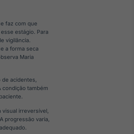
que faz com que
esse estágio. Para
 vigilância.
ue a forma seca
observa Maria
 de acidentes,
. A condição também
paciente.
isual irreversível,
A progressão varia,
 adequado.