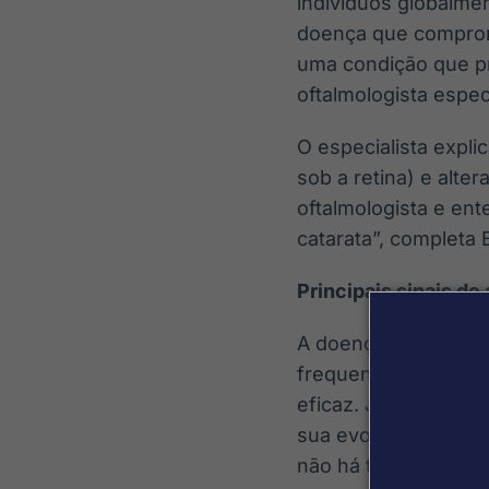
indivíduos globalme
doença que comprome
uma condição que pre
oftalmologista espec
O especialista expli
sob a retina) e alte
oftalmologista e ent
catarata”, completa 
Principais sinais de 
A doença apresenta-
frequente, é tratáv
eficaz. Já a seca, 
sua evolução, o que
não há tratamentos 