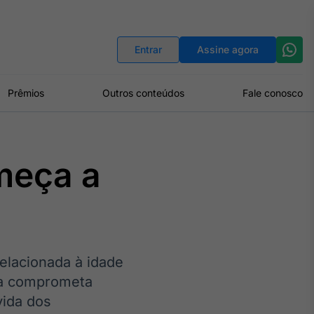
Indicadores
Conversor de Moedas
Entrar
Assine agora
Prêmios
Outros conteúdos
Fale conosco
meça a
elacionada à idade
ora comprometa
vida dos