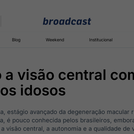
Moedas
Commodities
Blog
Weekend
Institucional
a visão central co
roadcast
Content
ções
Broadcast
Broadcast
Broadcast
nos idosos
Político
Energia
White Label
Os bastidores da
O setor de
Plataforma para
política em
energia elétrica
conteúdos
tempo real
no Brasil
personalizados
ica, estágio avançado da degeneração macular r
ca, é pouco conhecida pelos brasileiros, emb
 a visão central, a autonomia e a qualidade de 
Broadcast
Broadcast
Broadcast
Broadcast