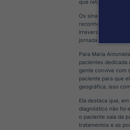
que retardam a pro
Os sinais de alerta i
reconhecer rostos, 
irreversível, a iden
jornada do paciente.
Para Maria Antoniet
pacientes dedicada 
gente convive com s
paciente para que e
geográfica, isso com
Ela destaca que, em
diagnóstico não foi
o paciente saia da 
tratamentos e as po