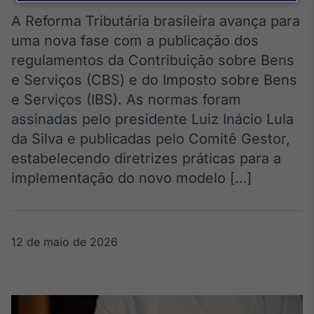
Broadcast
Agro
A Reforma Tributária brasileira avança para
Tudo sobre o
uma nova fase com a publicação dos
agronegócio
regulamentos da Contribuição sobre Bens
e Serviços (CBS) e do Imposto sobre Bens
e Serviços (IBS). As normas foram
Broadcast
assinadas pelo presidente Luiz Inácio Lula
Político
da Silva e publicadas pelo Comitê Gestor,
Os bastidores da
política em
estabelecendo diretrizes práticas para a
tempo real
implementação do novo modelo […]
Broadcast
Energia
12 de maio de 2026
O setor de
energia elétrica
no Brasil