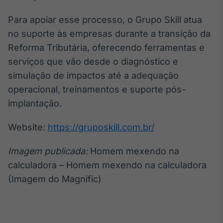
Tokenização
Para apoiar esse processo, o Grupo Skill atua
de ativos
no suporte às empresas durante a transição da
Em breve
Reforma Tributária, oferecendo ferramentas e
serviços que vão desde o diagnóstico e
simulação de impactos até a adequação
Crédito
operacional, treinamentos e suporte pós-
Em breve
implantação.
Website:
https://gruposkill.com.br/
Imagem publicada:
Homem mexendo na
calculadora – Homem mexendo na calculadora
(Imagem do Magnific)