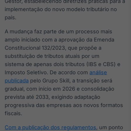
Gestor, estabelecendo diretrizes práticas para a
Broadcast
implementação do novo modelo tributário no
Ticker
país.
Cotações e
headlines de
notícias
A mudança faz parte de um processo mais
amplo iniciado com a aprovação da Emenda
Constitucional 132/2023, que propõe a
Broadcast
Widgets
substituição de tributos atuais por um
Componentes
sistema de apenas dois tributos (IBS e CBS) e
para conteúdos e
Imposto Seletivo. De acordo com
análise
funcionalidades
publicada
pelo Grupo Skill, a transição será
gradual, com início em 2026 e consolidação
Broadcast
prevista até 2033, exigindo adaptação
Wallboard
progressiva das empresas aos novos formatos
Conteúdos e
dados para
fiscais.
displays e telas
Com a publicação dos regulamentos
, um ponto