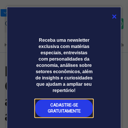
Bolsas
Gráficos
Moedas
Commoditie
Cotações
Assine
Entrar
agora
Receba uma newsletter
Home
Produtos e soluções
Notícias
Blog
Weekend
Institucional
Prêmi
exclusiva com matérias
especiais, entrevistas
com personalidades da
Publicação da
economia, análises sobre
Plataformas
setores econômicos, além
Broadcast
Prêmio Broadcast
Agências de
Prêmio Broadcast
de insights e curiosidades
CBS e IBS
Sobre nós
Releases Broadcast
Releases
que ajudam a ampliar seu
comunicação
Analistas
Empresas
Broadcast+
repertório!
O mercado
aceleram
financeiro em
tempo real
CADASTRE-SE
adaptação fiscal
GRATUITAMENTE
Prêmio Broadcast
Branded Content
Projeções