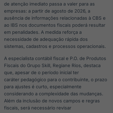
de atenção imediato passa a valer para as
Broadcast
Curadoria
empresas: a partir de agosto de 2026, a
Curadoria de
ausência de informações relacionadas à CBS e
conteúdos
ao IBS nos documentos fiscais poderá resultar
noticiosos
Soluções de
em penalidades. A medida reforça a
Tecnologia
necessidade de adequação rápida dos
Broadcast
sistemas, cadastros e processos operacionais.
Radar
Monitoramento
A especialista contábil fiscal e P.O. de Produtos
inteligente de
Fiscais do Grupo Skill, Regiane Rios, destaca
notícias e
conteúdos
que, apesar de o período inicial ter
caráter pedagógico para o contribuinte, o prazo
Broadcast
para ajustes é curto, especialmente
Fundos
considerando a complexidade das mudanças.
A melhor
plataforma para
Além da inclusão de novos campos e regras
analisar fundos
fiscais, será necessário revisar
de investimento
no Brasil