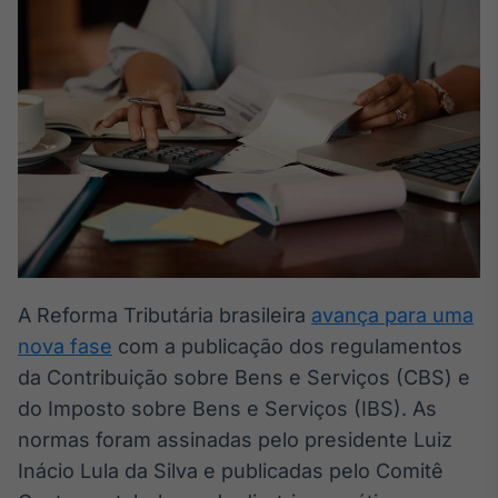
Broadcast
White Label
Plataforma para
conteúdos
personalizados
Soluções de Dados
e Conteúdos
Broadcast
OTC
Plataforma para
negociação de
ativos
A Reforma Tributária brasileira
avança para uma
nova fase
com a publicação dos regulamentos
Broadcast
Datafeed
da Contribuição sobre Bens e Serviços (CBS) e
APIs para
do Imposto sobre Bens e Serviços (IBS). As
integração de
normas foram assinadas pelo presidente Luiz
conteúdos e
dados
Inácio Lula da Silva e publicadas pelo Comitê