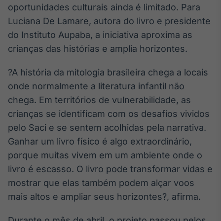
oportunidades culturais ainda é limitado. Para
IA
Luciana De Lamare, autora do livro e presidente
Em breve
do Instituto Aupaba, a iniciativa aproxima as
crianças das histórias e amplia horizontes.
?A história da mitologia brasileira chega a locais
onde normalmente a literatura infantil não
BroadFast
chega. Em territórios de vulnerabilidade, as
Em breve
crianças se identificam com os desafios vividos
pelo Saci e se sentem acolhidas pela narrativa.
Ganhar um livro físico é algo extraordinário,
porque muitas vivem em um ambiente onde o
Gestão de
livro é escasso. O livro pode transformar vidas e
Investimentos
mostrar que elas também podem alçar voos
Em breve
mais altos e ampliar seus horizontes?, afirma.
Durante o mês de abril, o projeto passou pelos