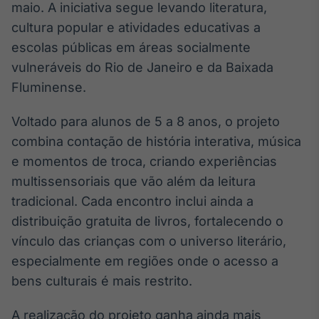
maio. A iniciativa segue levando literatura,
Broadcast
cultura popular e atividades educativas a
Ticker
Cotações e
escolas públicas em áreas socialmente
headlines de
vulneráveis do Rio de Janeiro e da Baixada
notícias
Fluminense.
Broadcast
Voltado para alunos de 5 a 8 anos, o projeto
Widgets
combina contação de história interativa, música
Componentes
e momentos de troca, criando experiências
para conteúdos e
funcionalidades
multissensoriais que vão além da leitura
tradicional. Cada encontro inclui ainda a
distribuição gratuita de livros, fortalecendo o
Broadcast
vínculo das crianças com o universo literário,
Wallboard
Conteúdos e
especialmente em regiões onde o acesso a
dados para
bens culturais é mais restrito.
displays e telas
A realização do projeto ganha ainda mais