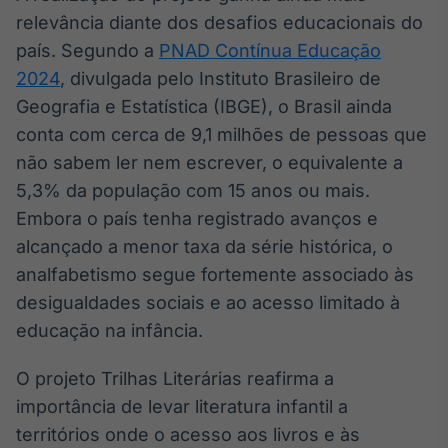
Broadcast
relevância diante dos desafios educacionais do
Curadoria
país. Segundo a
PNAD Contínua Educação
Curadoria de
2024
, divulgada pelo Instituto Brasileiro de
conteúdos
noticiosos
Geografia e Estatística (IBGE), o Brasil ainda
Soluções de
conta com cerca de 9,1 milhões de pessoas que
Tecnologia
não sabem ler nem escrever, o equivalente a
Broadcast
5,3% da população com 15 anos ou mais.
Radar
Embora o país tenha registrado avanços e
Monitoramento
inteligente de
alcançado a menor taxa da série histórica, o
notícias e
analfabetismo segue fortemente associado às
conteúdos
desigualdades sociais e ao acesso limitado à
Broadcast
educação na infância.
Fundos
A melhor
O projeto Trilhas Literárias reafirma a
plataforma para
importância de levar literatura infantil a
analisar fundos
de investimento
territórios onde o acesso aos livros e às
no Brasil