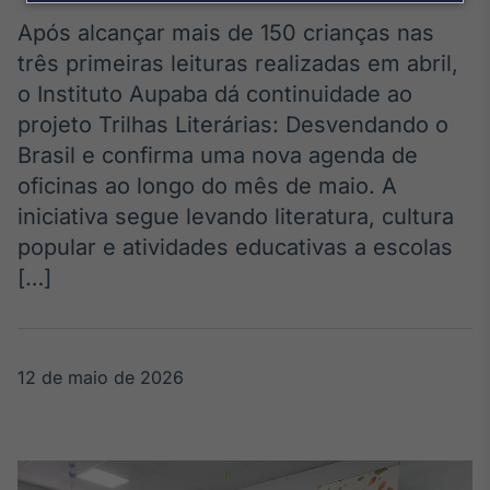
Broadcast
Agro
Após alcançar mais de 150 crianças nas
Tudo sobre o
três primeiras leituras realizadas em abril,
agronegócio
o Instituto Aupaba dá continuidade ao
projeto Trilhas Literárias: Desvendando o
Brasil e confirma uma nova agenda de
Broadcast
oficinas ao longo do mês de maio. A
Político
iniciativa segue levando literatura, cultura
Os bastidores da
política em
popular e atividades educativas a escolas
tempo real
[…]
Broadcast
Energia
12 de maio de 2026
O setor de
energia elétrica
no Brasil