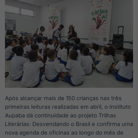
Broadcast
White Label
Plataforma para
conteúdos
personalizados
Soluções de Dados
e Conteúdos
Broadcast
OTC
Plataforma para
negociação de
ativos
Broadcast
Após alcançar mais de 150 crianças nas três
Datafeed
primeiras leituras realizadas em abril, o Instituto
APIs para
Aupaba dá continuidade ao projeto Trilhas
integração de
conteúdos e
Literárias: Desvendando o Brasil e confirma uma
dados
nova agenda de oficinas ao longo do mês de