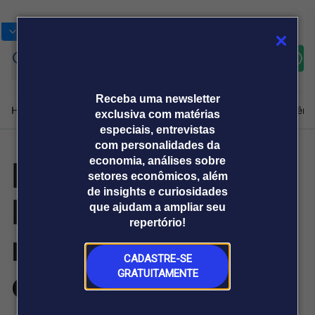
Bolsas
Gráficos
Moedas
Commoditie
Cotações
Assine
Entrar
agora
Receba uma newsletter
Home
Produtos e soluções
Notícias
Blog
Weekend
Institucional
Prêmi
exclusiva com matérias
especiais, entrevistas
com personalidades da
Projeto do
economia, análises sobre
Plataformas
setores econômicos, além
Broadcast
Prêmio Broadcast
Agências de
Prêmio Broadcast
de insights e curiosidades
Instituto Aupaba
Sobre nós
Releases Broadcast
Releases
que ajudam a ampliar seu
comunicação
Analistas
Empresas
Broadcast+
repertório!
O mercado
mantém oficinas
financeiro em
tempo real
CADASTRE-SE
em maio
GRATUITAMENTE
Prêmio Broadcast
Branded Content
Projeções