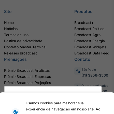
Site
Produtos
Home
Broadcast+
Notícias
Broadcast Político
Termos de uso
Broadcast Agro
Política de privacidade
Broadcast Energia
Contrato Máster Terminal
Broadcast Widgets
Releases Broadcast
Broadcast Data Feed
Premiações
Contato
São Paulo
Prêmio Broadcast Analistas
(11) 3856-3500
Prêmio Broadcast Empresas
Prêmio Broadcast Projeções
Outras localidades
0800.011.3000
Utilizamos cookies para oferecer melhor
experiência, melhorar o desempenho, analisar
Usamos cookies para melhorar sua
como você interage em nosso site e
experiência de navegação em nosso site. Ao
personalizar conteúdo. Ao utilizar este site, você
Av. Eng. Caetano Álvares, 55 - 3º e