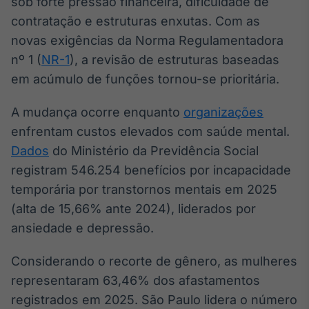
sob forte pressão financeira, dificuldade de
Broadcast
contratação e estruturas enxutas. Com as
Ticker
novas exigências da Norma Regulamentadora
Cotações e
headlines de
nº 1 (
NR-1
), a revisão de estruturas baseadas
notícias
em acúmulo de funções tornou-se prioritária.
A mudança ocorre enquanto
organizações
Broadcast
Widgets
enfrentam custos elevados com saúde mental.
Componentes
Dados
do Ministério da Previdência Social
para conteúdos e
registram 546.254 benefícios por incapacidade
funcionalidades
temporária por transtornos mentais em 2025
(alta de 15,66% ante 2024), liderados por
Broadcast
ansiedade e depressão.
Wallboard
Conteúdos e
Considerando o recorte de gênero, as mulheres
dados para
displays e telas
representaram 63,46% dos afastamentos
registrados em 2025. São Paulo lidera o número