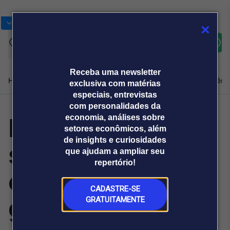
Bolsas
Gráficos
Moedas
Commoditie
Cotações
Assine
Entrar
agora
Receba uma newsletter
Home
Produtos e soluções
Notícias
Blog
Weekend
Institucional
Prêmi
exclusiva com matérias
especiais, entrevistas
com personalidades da
Produtividade e
economia, análises sobre
Plataformas
setores econômicos, além
Broadcast
Prêmio Broadcast
Agências de
Prêmio Broadcast
de insights e curiosidades
saúde mental
Sobre nós
Releases Broadcast
Releases
que ajudam a ampliar seu
comunicação
Analistas
Empresas
Broadcast+
repertório!
O mercado
entram em
financeiro em
tempo real
CADASTRE-SE
gestão
GRATUITAMENTE
Prêmio Broadcast
Branded Content
Projeções