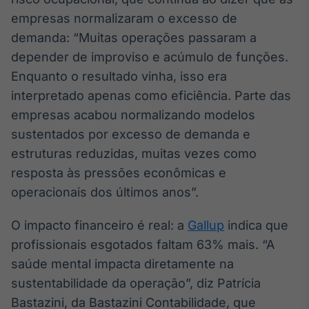
empresas normalizaram o excesso de
IA
Em breve
demanda: “Muitas operações passaram a
depender de improviso e acúmulo de funções.
Enquanto o resultado vinha, isso era
interpretado apenas como eficiência. Parte das
empresas acabou normalizando modelos
BroadFast
sustentados por excesso de demanda e
Em breve
estruturas reduzidas, muitas vezes como
resposta às pressões econômicas e
operacionais dos últimos anos”.
O impacto financeiro é real: a
Gallup
indica que
Gestão de
Investimentos
profissionais esgotados faltam 63% mais. “A
Em breve
saúde mental impacta diretamente na
sustentabilidade da operação”, diz Patrícia
Bastazini, da Bastazini Contabilidade, que