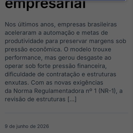
empresarial
Broadcast
Agro
Tudo sobre o
agronegócio
Nos últimos anos, empresas brasileiras
aceleraram a automação e metas de
produtividade para preservar margens sob
Broadcast
pressão econômica. O modelo trouxe
Político
performance, mas gerou desgaste ao
Os bastidores da
operar sob forte pressão financeira,
política em
tempo real
dificuldade de contratação e estruturas
enxutas. Com as novas exigências
Broadcast
da Norma Regulamentadora nº 1 (NR-1), a
Energia
revisão de estruturas […]
O setor de
energia elétrica
no Brasil
9 de junho de 2026