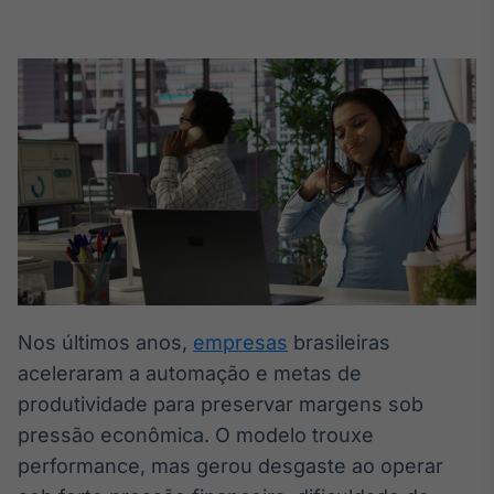
Broadcast
White Label
Plataforma para
conteúdos
personalizados
Soluções de Dados
e Conteúdos
Broadcast
OTC
Plataforma para
negociação de
ativos
Nos últimos anos,
empresas
brasileiras
Broadcast
Datafeed
aceleraram a automação e metas de
APIs para
produtividade para preservar margens sob
integração de
pressão econômica. O modelo trouxe
conteúdos e
dados
performance, mas gerou desgaste ao operar