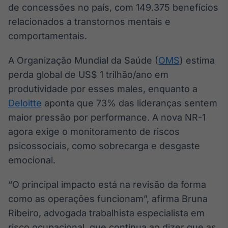
de concessões no país, com 149.375 benefícios
Broadcast
Curadoria
relacionados a transtornos mentais e
Curadoria de
comportamentais.
conteúdos
noticiosos
Soluções de
A Organização Mundial da Saúde (
OMS
) estima
Tecnologia
perda global de US$ 1 trilhão/ano em
produtividade por esses males, enquanto a
Broadcast
Radar
Deloitte
aponta que 73% das lideranças sentem
Monitoramento
maior pressão por performance. A nova NR-1
inteligente de
agora exige o monitoramento de riscos
notícias e
conteúdos
psicossociais, como sobrecarga e desgaste
emocional.
Broadcast
Fundos
“O principal impacto está na revisão da forma
A melhor
como as operações funcionam”, afirma Bruna
plataforma para
analisar fundos
Ribeiro, advogada trabalhista especialista em
de investimento
risco ocupacional, que continua ao dizer que as
no Brasil