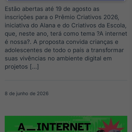
Broadcast
Agro
Estão abertas até 19 de agosto as
Tudo sobre o
inscrições para o Prêmio Criativos 2026,
agronegócio
iniciativa do Alana e do Criativos da Escola,
que, neste ano, terá como tema ?A internet
é nossa?. A proposta convida crianças e
Broadcast
adolescentes de todo o país a transformar
Político
suas vivências no ambiente digital em
Os bastidores da
política em
projetos […]
tempo real
Broadcast
8 de junho de 2026
Energia
O setor de
energia elétrica
no Brasil