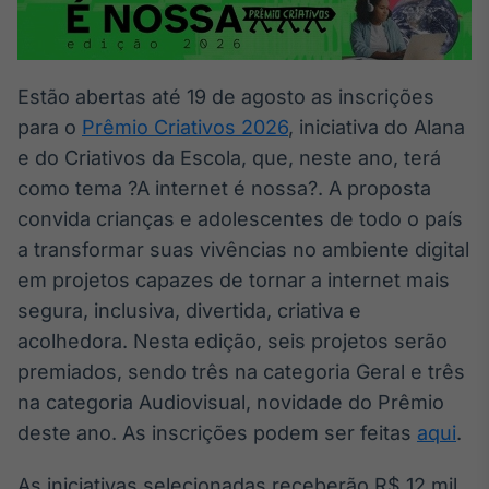
Broadcast
White Label
Plataforma para
conteúdos
Estão abertas até 19 de agosto as inscrições
personalizados
Soluções de Dados
para o
Prêmio Criativos 2026
, iniciativa do Alana
e Conteúdos
e do Criativos da Escola, que, neste ano, terá
Broadcast
como tema ?A internet é nossa?. A proposta
OTC
convida crianças e adolescentes de todo o país
Plataforma para
a transformar suas vivências no ambiente digital
negociação de
ativos
em projetos capazes de tornar a internet mais
segura, inclusiva, divertida, criativa e
Broadcast
acolhedora. Nesta edição, seis projetos serão
Datafeed
premiados, sendo três na categoria Geral e três
APIs para
na categoria Audiovisual, novidade do Prêmio
integração de
deste ano. As inscrições podem ser feitas
aqui
.
conteúdos e
dados
As iniciativas selecionadas receberão R$ 12 mil,