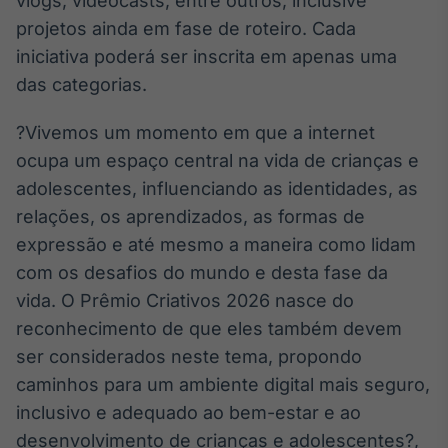
vlogs, videocasts, entre outros, inclusive
Tokenização
projetos ainda em fase de roteiro. Cada
de ativos
iniciativa poderá ser inscrita em apenas uma
Em breve
das categorias.
?Vivemos um momento em que a internet
ocupa um espaço central na vida de crianças e
Crédito
adolescentes, influenciando as identidades, as
Em breve
relações, os aprendizados, as formas de
expressão e até mesmo a maneira como lidam
com os desafios do mundo e desta fase da
vida. O Prêmio Criativos 2026 nasce do
reconhecimento de que eles também devem
ser considerados neste tema, propondo
caminhos para um ambiente digital mais seguro,
inclusivo e adequado ao bem-estar e ao
desenvolvimento de crianças e adolescentes?,