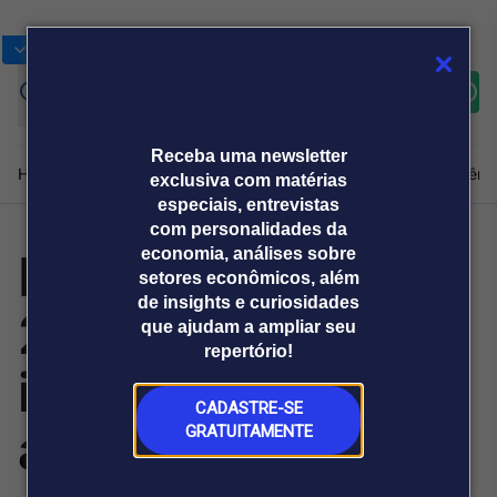
Bolsas
Gráficos
Moedas
Commoditie
Cotações
Assine
Entrar
agora
Receba uma newsletter
Home
Produtos e soluções
Notícias
Blog
Weekend
Institucional
Prêmi
exclusiva com matérias
especiais, entrevistas
com personalidades da
Prêmio Criativos
economia, análises sobre
Plataformas
setores econômicos, além
Broadcast
Prêmio Broadcast
Agências de
Prêmio Broadcast
de insights e curiosidades
2026 já está com
Sobre nós
Releases Broadcast
Releases
que ajudam a ampliar seu
comunicação
Analistas
Empresas
Broadcast+
repertório!
O mercado
inscrições
financeiro em
tempo real
CADASTRE-SE
abertas
GRATUITAMENTE
Prêmio Broadcast
Branded Content
Projeções