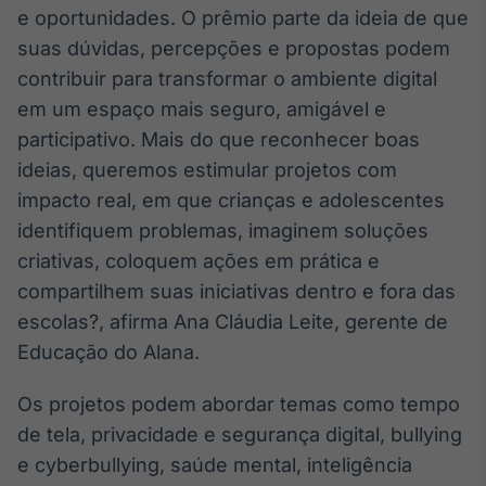
Broadcast
e oportunidades. O prêmio parte da ideia de que
Curadoria
suas dúvidas, percepções e propostas podem
Curadoria de
contribuir para transformar o ambiente digital
conteúdos
em um espaço mais seguro, amigável e
noticiosos
Soluções de
participativo. Mais do que reconhecer boas
Tecnologia
ideias, queremos estimular projetos com
Broadcast
impacto real, em que crianças e adolescentes
Radar
identifiquem problemas, imaginem soluções
Monitoramento
criativas, coloquem ações em prática e
inteligente de
notícias e
compartilhem suas iniciativas dentro e fora das
conteúdos
escolas?, afirma Ana Cláudia Leite, gerente de
Broadcast
Educação do Alana.
Fundos
Os projetos podem abordar temas como tempo
A melhor
plataforma para
de tela, privacidade e segurança digital, bullying
analisar fundos
de investimento
e cyberbullying, saúde mental, inteligência
no Brasil