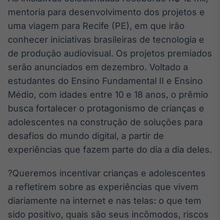
Broadcast
mentoria para desenvolvimento dos projetos e
Ticker
uma viagem para Recife (PE), em que irão
Cotações e
conhecer iniciativas brasileiras de tecnologia e
headlines de
notícias
de produção audiovisual. Os projetos premiados
serão anunciados em dezembro. Voltado a
Broadcast
estudantes do Ensino Fundamental II e Ensino
Widgets
Médio, com idades entre 10 e 18 anos, o prêmio
Componentes
busca fortalecer o protagonismo de crianças e
para conteúdos e
adolescentes na construção de soluções para
funcionalidades
desafios do mundo digital, a partir de
experiências que fazem parte do dia a dia deles.
Broadcast
Wallboard
?Queremos incentivar crianças e adolescentes
Conteúdos e
a refletirem sobre as experiências que vivem
dados para
displays e telas
diariamente na internet e nas telas: o que tem
sido positivo, quais são seus incômodos, riscos