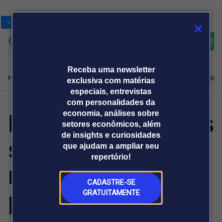
Bolsas
Gráficos
Moedas
Commoditie
Cotações
Assine
Entrar
agora
Receba uma newsletter
Home
Produtos e soluções
Notícias
Blog
Weekend
Institucional
Prêmi
exclusiva com matérias
especiais, entrevistas
com personalidades da
Postura nas redes
economia, análises sobre
Plataformas
setores econômicos, além
Broadcast
Prêmio Broadcast
Agências de
Prêmio Broadcast
de insights e curiosidades
sociais influencia
Sobre nós
Releases Broadcast
Releases
que ajudam a ampliar seu
comunicação
Analistas
Empresas
Broadcast+
repertório!
O mercado
reputação
financeiro em
tempo real
CADASTRE-SE
profissional
GRATUITAMENTE
Prêmio Broadcast
Branded Content
Projeções