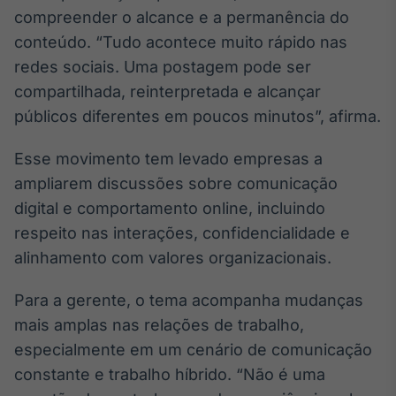
compreender o alcance e a permanência do
IA
conteúdo. “Tudo acontece muito rápido nas
Em breve
redes sociais. Uma postagem pode ser
compartilhada, reinterpretada e alcançar
públicos diferentes em poucos minutos”, afirma.
BroadFast
Esse movimento tem levado empresas a
Em breve
ampliarem discussões sobre comunicação
digital e comportamento online, incluindo
respeito nas interações, confidencialidade e
alinhamento com valores organizacionais.
Gestão de
Para a gerente, o tema acompanha mudanças
Investimentos
mais amplas nas relações de trabalho,
Em breve
especialmente em um cenário de comunicação
constante e trabalho híbrido. “Não é uma