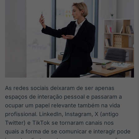
Broadcast
White Label
Plataforma para
conteúdos
personalizados
Soluções de Dados
e Conteúdos
Broadcast
OTC
Plataforma para
negociação de
ativos
As redes sociais deixaram de ser apenas
espaços de interação pessoal e passaram a
Broadcast
Datafeed
ocupar um papel relevante também na vida
APIs para
profissional. LinkedIn, Instagram, X (antigo
integração de
Twitter) e TikTok se tornaram canais nos
conteúdos e
dados
quais a forma de se comunicar e interagir pode