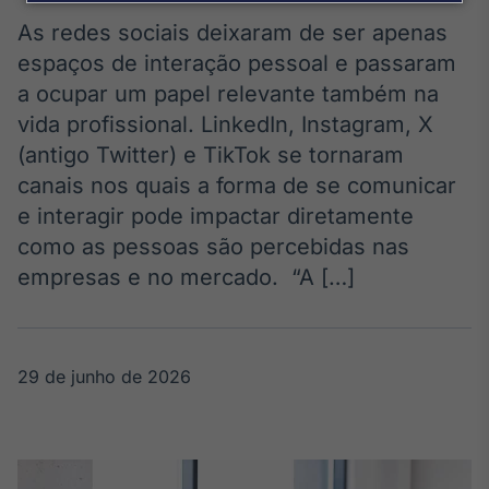
Broadcast
Agro
As redes sociais deixaram de ser apenas
Tudo sobre o
espaços de interação pessoal e passaram
agronegócio
a ocupar um papel relevante também na
vida profissional. LinkedIn, Instagram, X
(antigo Twitter) e TikTok se tornaram
Broadcast
canais nos quais a forma de se comunicar
Político
e interagir pode impactar diretamente
Os bastidores da
política em
como as pessoas são percebidas nas
tempo real
empresas e no mercado. “A […]
Broadcast
Energia
29 de junho de 2026
O setor de
energia elétrica
no Brasil