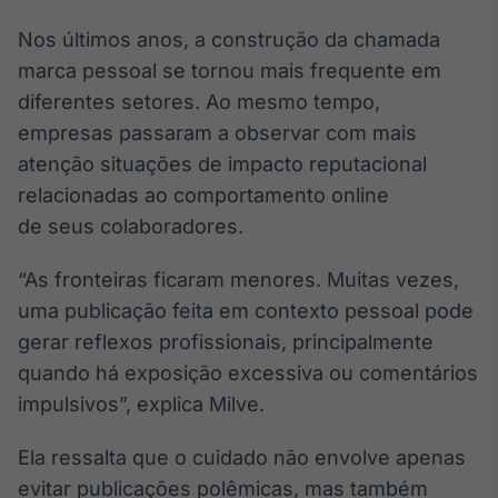
Broadcast
Nos últimos anos, a construção da chamada
Curadoria
marca pessoal se tornou mais frequente em
Curadoria de
conteúdos
diferentes setores. Ao mesmo tempo,
noticiosos
Soluções de
empresas passaram a observar com mais
Tecnologia
atenção situações de impacto reputacional
Broadcast
relacionadas ao comportamento online
Radar
de seus colaboradores.
Monitoramento
inteligente de
“As fronteiras ficaram menores. Muitas vezes,
notícias e
conteúdos
uma publicação feita em contexto pessoal pode
gerar reflexos profissionais, principalmente
Broadcast
quando há exposição excessiva ou comentários
Fundos
impulsivos”, explica Milve.
A melhor
plataforma para
analisar fundos
Ela ressalta que o cuidado não envolve apenas
de investimento
evitar publicações polêmicas, mas também
no Brasil