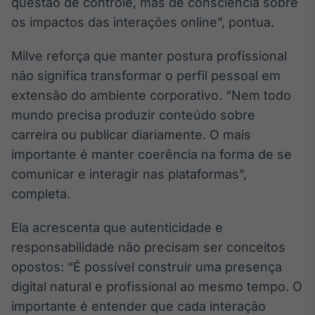
questão de controle, mas de consciência sobre
Tokenização
os impactos das interações online”, pontua.
de ativos
Em breve
Milve reforça que manter postura profissional
não significa transformar o perfil pessoal em
extensão do ambiente corporativo. “Nem todo
mundo precisa produzir conteúdo sobre
Crédito
carreira ou publicar diariamente. O mais
Em breve
importante é manter coerência na forma de se
comunicar e interagir nas plataformas”,
completa.
Ela acrescenta que autenticidade e
responsabilidade não precisam ser conceitos
opostos: “É possível construir uma presença
digital natural e profissional ao mesmo tempo. O
importante é entender que cada interação