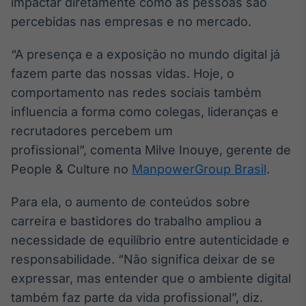
impactar diretamente como as pessoas são
Broadcast
percebidas nas empresas e no mercado.
Ticker
Cotações e
“A presença e a exposição no mundo digital já
headlines de
notícias
fazem parte das nossas vidas. Hoje, o
comportamento nas redes sociais também
influencia a forma como colegas, lideranças e
Broadcast
Widgets
recrutadores percebem um
Componentes
profissional”, comenta Milve Inouye, gerente de
para conteúdos e
People & Culture no
ManpowerGroup Brasil
.
funcionalidades
Para ela, o aumento de conteúdos sobre
Broadcast
carreira e bastidores do trabalho ampliou a
Wallboard
necessidade de equilíbrio entre autenticidade e
Conteúdos e
responsabilidade. “Não significa deixar de se
dados para
displays e telas
expressar, mas entender que o ambiente digital
também faz parte da vida profissional”, diz.