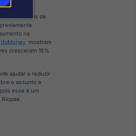
nto de rituais de
 previamente
o aumento na
InfoMoney
mostram
raves cresceram 15%
ode ajudar a reduzir
obre o assunto e
 pois esse é um
 Riopae.