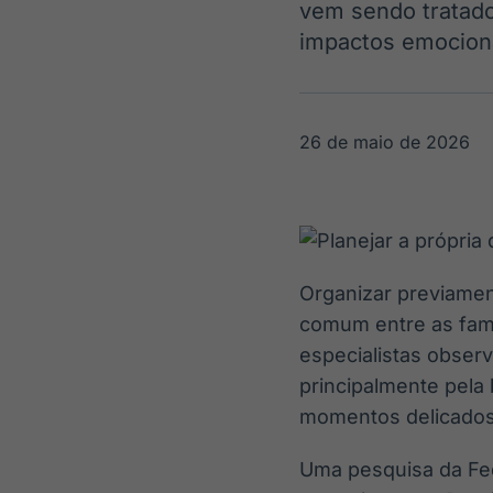
vem sendo tratado
OTC
Datafeed
Plataforma para
impactos emocion
APIs para
negociação de
integração de
ativos
conteúdos e
Soluções de
dados
Tecnologia
26 de maio de 2026
Broadcast
Broadcast
Radar
Fundos
Monitoramento
A melhor
inteligente de
plataforma para
notícias e
analisar fundos
conteúdos
de investimento
Organizar previamen
no Brasil
comum entre as famíl
especialistas obse
principalmente pela
momentos delicados
Uma pesquisa da Fed