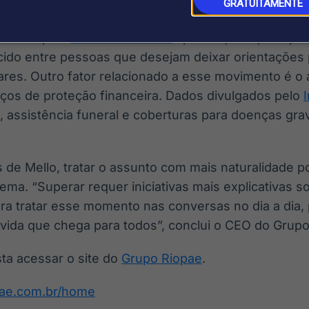
GRATUITAMENTE
licada pela
Tribuna de Minas
aponta que o planejame
ido entre pessoas que desejam deixar orientações
liares. Outro fator relacionado a esse movimento é 
iços de proteção financeira. Dados divulgados pelo
, assistência funeral e coberturas para doenças g
 de Mello, tratar o assunto com mais naturalidade p
ema. “Superar requer iniciativas mais explicativas s
ara tratar esse momento nas conversas no dia a dia,
 vida que chega para todos”, conclui o CEO do Grupo
ta acessar o site do
Grupo Riopae
.
opae.com.br/home