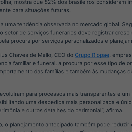
folha, mostra que 82% dos brasileiros consideram i
ente para situações futuras.
a uma tendência observada no mercado global. Se
 o setor de serviços funerários deve registrar cres
pela procura por serviços personalizados e planeja
cius Chaves de Mello, CEO do
Grupo Riopae
, empres
cia familiar e funeral, a procura por esse tipo de o
omportamento das famílias e também às mudanças o
s evoluíram para processos mais transparentes e um
sibilitando uma despedida mais personalizada e únic
erimônia e outros detalhes do cerimonial”, afirma.
o, o planejamento antecipado também pode reduzir 