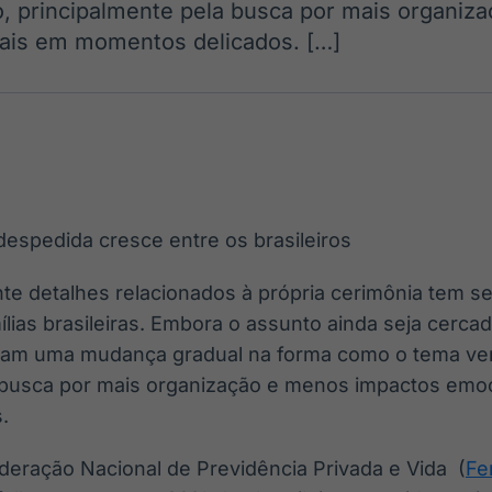
, principalmente pela busca por mais organiz
Ticker
Widgets
Wallboard
Curadoria
ais em momentos delicados. […]
Cotações e
Componentes
Conteúdos e
Curadoria de
headlines de
para conteúdos e
dados para
conteúdos
notícias
funcionalidades
displays e telas
noticiosos
IA
BroadFast
Gestão de
Tokenização
Investimentos
de ativos
Em breve
Em breve
Em breve
Em breve
te detalhes relacionados à própria cerimônia tem s
ias brasileiras. Embora o assunto ainda seja cercad
rvam uma mudança gradual na forma como o tema ve
 busca por mais organização e menos impactos emo
.
eração Nacional de Previdência Privada e Vida (
Fe