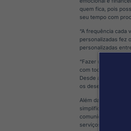
emocional e finance
quem fica, pois poss
seu tempo com proce
“A frequência cada
personalizadas fez
personalizadas entre
“Fazer um cerimonia
com toda a história 
Desde a ornamentaçã
os desejos da famíli
Além da personaliza
simplificados e serv
comunicação, proces
serviços personaliz