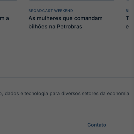
BROADCAST WEEKEND
BRO
am a
As mulheres que comandam
Tru
bilhões na Petrobras
em
, dados e tecnologia para diversos setores da economia
Contato