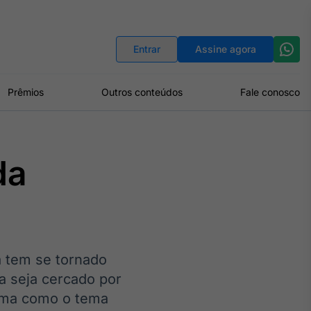
Indicadores
Conversor de Moedas
Entrar
Assine agora
Prêmios
Outros conteúdos
Fale conosco
da
a tem se tornado
a seja cercado por
orma como o tema