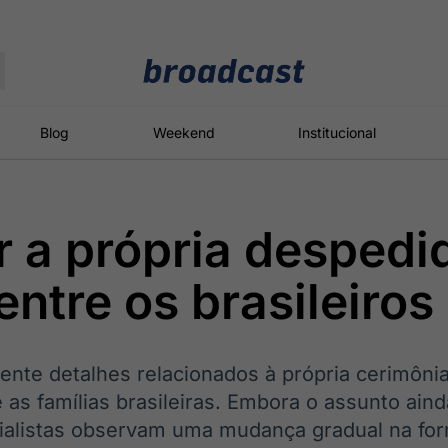
Moedas
Commodities
Blog
Weekend
Institucional
r a própria despedi
roadcast
Content
ções
Broadcast
Broadcast
Broadcast
entre os brasileiros
Político
Energia
White Label
Os bastidores da
O setor de
Plataforma para
política em
energia elétrica
conteúdos
tempo real
no Brasil
personalizados
ente detalhes relacionados à própria cerimôni
as famílias brasileiras. Embora o assunto aind
cialistas observam uma mudança gradual na f
Broadcast
Broadcast
Broadcast
Broadcast