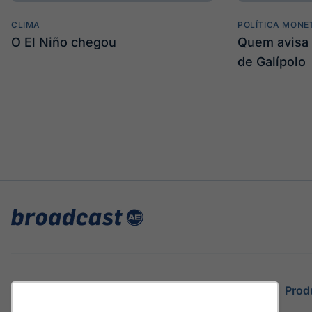
CLIMA
POLÍTICA MONE
O El Niño chegou
Quem avisa 
de Galípolo
Site
Prod