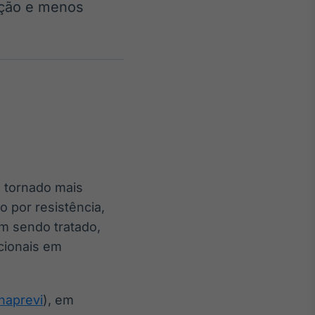
ação e menos
Crédito
Em breve
e tornado mais
o por resistência,
m sendo tratado,
cionais em
naprevi
), em