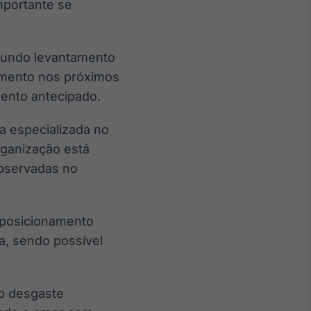
mportante se
gundo levantamento
cimento nos próximos
mento antecipado.
a especializada no
rganização está
bservadas no
 posicionamento
a, sendo possível
o desgaste