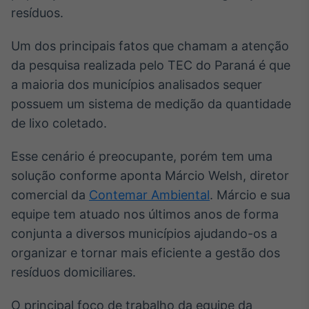
Broadcast
resíduos.
Curadoria
Um dos principais fatos que chamam a atenção
Curadoria de
conteúdos
da pesquisa realizada pelo TEC do Paraná é que
noticiosos
Soluções de
a maioria dos municípios analisados sequer
Tecnologia
possuem um sistema de medição da quantidade
Broadcast
de lixo coletado.
Radar
Monitoramento
Esse cenário é preocupante, porém tem uma
inteligente de
solução conforme aponta Márcio Welsh, diretor
notícias e
conteúdos
comercial da
Contemar Ambiental
. Márcio e sua
equipe tem atuado nos últimos anos de forma
Broadcast
conjunta a diversos municípios ajudando-os a
Fundos
organizar e tornar mais eficiente a gestão dos
A melhor
plataforma para
resíduos domiciliares.
analisar fundos
de investimento
O principal foco de trabalho da equipe da
no Brasil