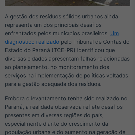
Broadcast
Ticker
A gestão dos resíduos sólidos urbanos ainda
Cotações e
representa um dos principais desafios
headlines de
notícias
enfrentados pelos municípios brasileiros.
Um
diagnóstico realizado
pelo Tribunal de Contas do
Broadcast
Estado do Paraná (TCE-PR) identificou que
Widgets
diversas cidades apresentam falhas relacionadas
Componentes
ao planejamento, no monitoramento dos
para conteúdos e
serviços na implementação de políticas voltadas
funcionalidades
para a gestão adequada dos resíduos.
Broadcast
Embora o levantamento tenha sido realizado no
Wallboard
Paraná, a realidade observada reflete desafios
Conteúdos e
presentes em diversas regiões do país,
dados para
displays e telas
especialmente diante do crescimento da
população urbana e do aumento na geração de