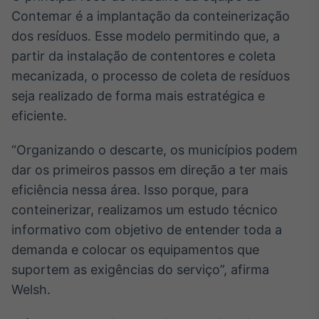
Contemar é a implantação da conteinerização
IA
dos resíduos. Esse modelo permitindo que, a
Em breve
partir da instalação de contentores e coleta
mecanizada, o processo de coleta de resíduos
seja realizado de forma mais estratégica e
eficiente.
BroadFast
Em breve
“Organizando o descarte, os municípios podem
dar os primeiros passos em direção a ter mais
eficiência nessa área. Isso porque, para
conteinerizar, realizamos um estudo técnico
informativo com objetivo de entender toda a
Gestão de
demanda e colocar os equipamentos que
Investimentos
Em breve
suportem as exigências do serviço”, afirma
Welsh.