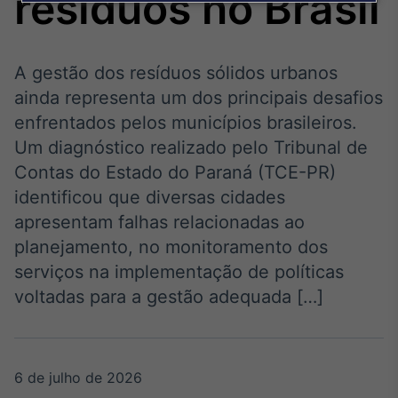
resíduos no Brasil
Broadcast
Agro
Tudo sobre o
agronegócio
A gestão dos resíduos sólidos urbanos
ainda representa um dos principais desafios
enfrentados pelos municípios brasileiros.
Broadcast
Um diagnóstico realizado pelo Tribunal de
Político
Contas do Estado do Paraná (TCE-PR)
Os bastidores da
identificou que diversas cidades
política em tempo
real
apresentam falhas relacionadas ao
planejamento, no monitoramento dos
Broadcast
serviços na implementação de políticas
Energia
voltadas para a gestão adequada […]
O setor de
energia elétrica
no Brasil
6 de julho de 2026