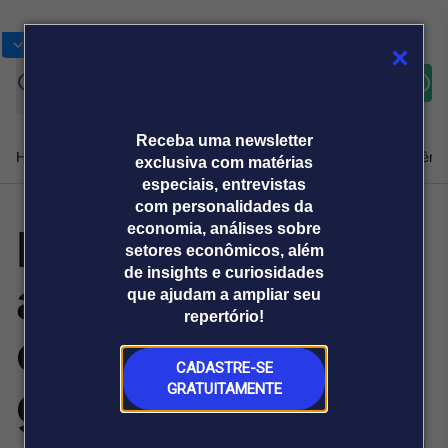
Bolsas
Gráficos
Moedas
Commoditie
Cotações
Assine
Entrar
agora
Receba uma newsletter
Home
Produtos e soluções
Notícias
Blog
Weekend
Institucional
Prêmi
exclusiva com matérias
especiais, entrevistas
com personalidades da
Planejamento
economia, análises sobre
Plataformas
setores econômicos, além
Broadcast
Prêmio Broadcast
Agências de
Prêmio Broadcast
de insights e curiosidades
ainda
Sobre nós
Releases Broadcast
Releases
que ajudam a ampliar seu
comunicação
Analistas
Empresas
Broadcast+
repertório!
O mercado
compromete a
financeiro em
tempo real
CADASTRE-SE
gestão de
GRATUITAMENTE
Prêmio Broadcast
Branded Content
Projeções