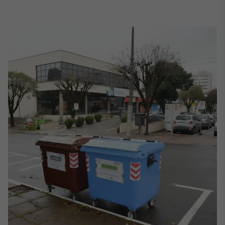
Broadcast
White Label
Plataforma para
conteúdos
personalizados
Soluções de Dados
e Conteúdos
Broadcast
OTC
Plataforma para
negociação de
ativos
Broadcast
Datafeed
APIs para
integração de
conteúdos e
dados