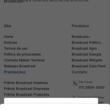
para diversos setores da economia
Site
Produtos
Home
Broadcast+
Notícias
Broadcast Político
Termos de uso
Broadcast Agro
Política de privacidade
Broadcast Energia
Contrato Máster Terminal
Broadcast Widgets
Releases Broadcast
Broadcast Data Feed
Premiações
Contato
São Paulo
Prêmio Broadcast Analistas
(11) 3856-3500
Prêmio Broadcast Empresas
Prêmio Broadcast Projeções
Outras localidades
0800.011.3000
Utilizamos cookies para oferecer melhor