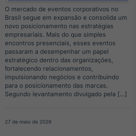
Broadcast
Agro
O mercado de eventos corporativos no
Tudo sobre o
Brasil segue em expansão e consolida um
agronegócio
novo posicionamento nas estratégias
empresariais. Mais do que simples
encontros presenciais, esses eventos
Broadcast
passaram a desempenhar um papel
Político
estratégico dentro das organizações,
Os bastidores da
política em
fortalecendo relacionamentos,
tempo real
impulsionando negócios e contribuindo
para o posicionamento das marcas.
Broadcast
Segundo levantamento divulgado pela […]
Energia
O setor de
energia elétrica
no Brasil
27 de maio de 2026