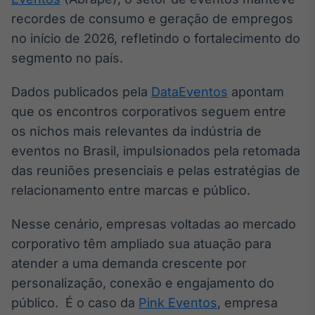
Broadcast
recordes de consumo e geração de empregos
Ticker
no início de 2026, refletindo o fortalecimento do
Cotações e
segmento no país.
headlines de
notícias
Dados publicados pela
DataEventos
apontam
que os encontros corporativos seguem entre
Broadcast
os nichos mais relevantes da indústria de
Widgets
eventos no Brasil, impulsionados pela retomada
Componentes
para conteúdos e
das reuniões presenciais e pelas estratégias de
funcionalidades
relacionamento entre marcas e público.
Broadcast
Nesse cenário, empresas voltadas ao mercado
Wallboard
corporativo têm ampliado sua atuação para
Conteúdos e
atender a uma demanda crescente por
dados para
displays e telas
personalização, conexão e engajamento do
público. É o caso da
Pink Eventos
, empresa