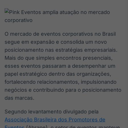
Broadcast
White Label
Plataforma para
conteúdos
personalizados
Soluções de Dados
O mercado de eventos corporativos no Brasil
e Conteúdos
segue em expansão e consolida um novo
Broadcast
posicionamento nas estratégias empresariais.
OTC
Mais do que simples encontros presenciais,
Plataforma para
esses eventos passaram a desempenhar um
negociação de
ativos
papel estratégico dentro das organizações,
fortalecendo relacionamentos, impulsionando
Broadcast
negócios e contribuindo para o posicionamento
Datafeed
das marcas.
APIs para
integração de
Segundo levantamento divulgado pela
conteúdos e
dados
Associação Brasileira dos Promotores de
Eventos
(Abrape), o setor de eventos manteve