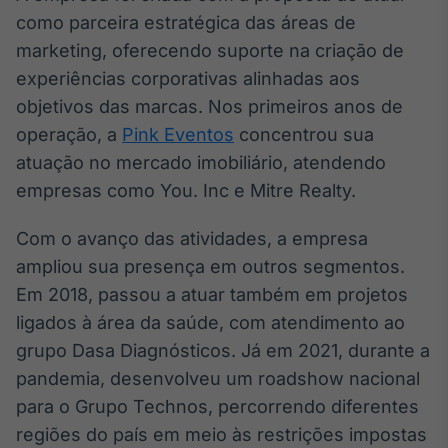
como parceira estratégica das áreas de
IA
marketing, oferecendo suporte na criação de
Em breve
experiências corporativas alinhadas aos
objetivos das marcas. Nos primeiros anos de
operação, a
Pink Eventos
concentrou sua
atuação no mercado imobiliário, atendendo
BroadFast
empresas como You. Inc e Mitre Realty.
Em breve
Com o avanço das atividades, a empresa
ampliou sua presença em outros segmentos.
Em 2018, passou a atuar também em projetos
ligados à área da saúde, com atendimento ao
Gestão de
grupo Dasa Diagnósticos. Já em 2021, durante a
Investimentos
Em breve
pandemia, desenvolveu um roadshow nacional
para o Grupo Technos, percorrendo diferentes
regiões do país em meio às restrições impostas