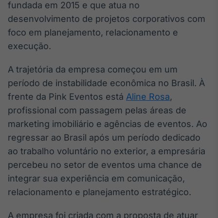
fundada em 2015 e que atua no
Broadcast
desenvolvimento de projetos corporativos com
Curadoria
foco em planejamento, relacionamento e
Curadoria de
conteúdos
execução.
noticiosos
Soluções de
Tecnologia
A trajetória da empresa começou em um
período de instabilidade econômica no Brasil. À
Broadcast
frente da Pink Eventos está
Radar
Aline Rosa
,
Monitoramento
profissional com passagem pelas áreas de
inteligente de
marketing imobiliário e agências de eventos. Ao
notícias e
conteúdos
regressar ao Brasil após um período dedicado
ao trabalho voluntário no exterior, a empresária
Broadcast
percebeu no setor de eventos uma chance de
Fundos
integrar sua experiência em comunicação,
A melhor
plataforma para
relacionamento e planejamento estratégico.
analisar fundos
de investimento
A empresa foi criada com a proposta de atuar
no Brasil