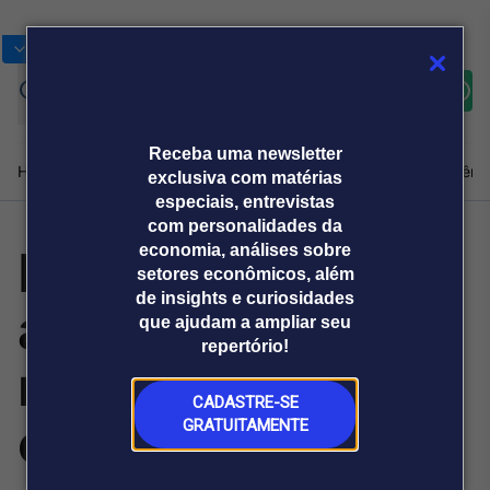
Bolsas
Gráficos
Moedas
Commoditie
Cotações
Assine
Entrar
agora
Receba uma newsletter
Home
Produtos e soluções
Notícias
Blog
Weekend
Institucional
Prêmi
exclusiva com matérias
especiais, entrevistas
com personalidades da
Pink Eventos
economia, análises sobre
Plataformas
setores econômicos, além
Broadcast
Prêmio Broadcast
Agências de
Prêmio Broadcast
de insights e curiosidades
amplia atuação
Sobre nós
Releases Broadcast
Releases
que ajudam a ampliar seu
comunicação
Analistas
Empresas
Broadcast+
repertório!
O mercado
no mercado
financeiro em
tempo real
CADASTRE-SE
corporativo
GRATUITAMENTE
Prêmio Broadcast
Branded Content
Projeções