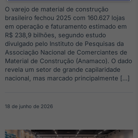
Broadcast
Agro
O varejo de material de construção
Tudo sobre o
brasileiro fechou 2025 com 160.627 lojas
agronegócio
em operação e faturamento estimado em
R$ 238,9 bilhões, segundo estudo
divulgado pelo Instituto de Pesquisas da
Broadcast
Associação Nacional de Comerciantes de
Político
Material de Construção (Anamaco). O dado
Os bastidores da
política em
revela um setor de grande capilaridade
tempo real
nacional, mas marcado principalmente […]
Broadcast
Energia
18 de junho de 2026
O setor de
energia elétrica
no Brasil