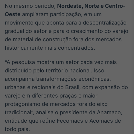
No mesmo período,
Nordeste, Norte e Centro-
IA
Oeste
ampliaram participação, em um
Em breve
movimento que aponta para a descentralização
gradual do setor e para o crescimento do varejo
de material de construção fora dos mercados
historicamente mais concentrados.
BroadFast
Em breve
“A pesquisa mostra um setor cada vez mais
distribuído pelo território nacional. Isso
acompanha transformações econômicas,
urbanas e regionais do Brasil, com expansão do
varejo em diferentes praças e maior
Gestão de
protagonismo de mercados fora do eixo
Investimentos
tradicional”, analisa o presidente da Anamaco,
Em breve
entidade que reúne Fecomacs e Acomacs de
todo país.