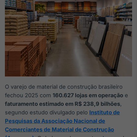
Broadcast
White Label
Plataforma para
conteúdos
personalizados
Soluções de Dados
e Conteúdos
Broadcast
OTC
Plataforma para
negociação de
ativos
O varejo de material de construção brasileiro
fechou 2025 com
160.627 lojas em operação
e
Broadcast
Datafeed
faturamento estimado em R$ 238,9 bilhões
,
APIs para
segundo estudo divulgado pelo
Instituto de
integração de
Pesquisas da Associação Nacional de
conteúdos e
dados
Comerciantes de Material de Construção