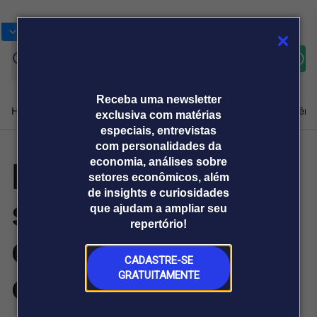
Bolsas
Gráficos
Moedas
Commoditie
Cotações
Assine
Entrar
agora
Receba uma newsletter
Home
Produtos e soluções
Notícias
Blog
Weekend
Institucional
Prêmi
exclusiva com matérias
especiais, entrevistas
com personalidades da
Pequenas lojas
economia, análises sobre
Plataformas
setores econômicos, além
Broadcast
Prêmio Broadcast
Agências de
Prêmio Broadcast
de insights e curiosidades
sustentam setor
Sobre nós
Releases Broadcast
Releases
que ajudam a ampliar seu
comunicação
Analistas
Empresas
Broadcast+
repertório!
O mercado
de material de
financeiro em
tempo real
CADASTRE-SE
construção
GRATUITAMENTE
Prêmio Broadcast
Branded Content
Projeções