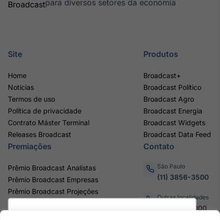
para diversos setores da economia
Site
Produtos
Home
Broadcast+
Notícias
Broadcast Político
Termos de uso
Broadcast Agro
Política de privacidade
Broadcast Energia
Contrato Máster Terminal
Broadcast Widgets
Releases Broadcast
Broadcast Data Feed
Premiações
Contato
São Paulo
Prêmio Broadcast Analistas
(11) 3856-3500
Prêmio Broadcast Empresas
Prêmio Broadcast Projeções
Outras localidades
0800.011.3000
Utilizamos cookies para oferecer melhor