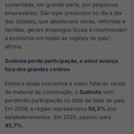
sustentada, em grande parte, por pequenos
Broadcast
Curadoria
empresários. São lojas presentes no dia a dia
Curadoria de
das cidades, que abastecem obras, reformas e
conteúdos
famílias, geram empregos locais e movimentam
noticiosos
Soluções de
a economia em todas as regiões do país”,
Tecnologia
afirma.
Broadcast
Radar
Sudeste perde participação, e setor avança
Monitoramento
fora dos grandes centros
inteligente de
notícias e
conteúdos
Embora ainda concentre a maior fatia do varejo
de material de construção, o
Sudeste
vem
Broadcast
perdendo participação no total de lojas do país.
Fundos
Em 2006, a região representava
50,3%
dos
A melhor
estabelecimentos. Em 2025, passou para
plataforma para
analisar fundos
45,7%
.
de investimento
no Brasil