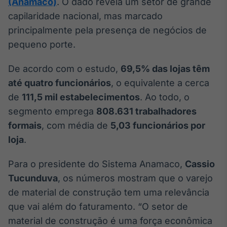
(Anamaco)
. O dado revela um setor de grande
Broadcast
capilaridade nacional, mas marcado
Ticker
principalmente pela presença de negócios de
Cotações e
headlines de
pequeno porte.
notícias
De acordo com o estudo,
69,5% das lojas têm
até quatro funcionários
, o equivalente a cerca
Broadcast
Widgets
de
111,5 mil estabelecimentos
. Ao todo, o
Componentes
segmento emprega
808.631 trabalhadores
para conteúdos e
formais
, com média de
5,03 funcionários por
funcionalidades
loja
.
Broadcast
Para o presidente do Sistema Anamaco,
Cassio
Wallboard
Tucunduva
, os números mostram que o varejo
Conteúdos e
de material de construção tem uma relevância
dados para
displays e telas
que vai além do faturamento. “O setor de
material de construção é uma força econômica