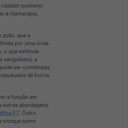
O cuidado posterior
o à fisioterapia,
e ação, que a
finida por uma onda
, o que estimula
s sanguíneos, a
a pode ser combinada
s resultados de forma
or e função em
a outras abordagens
tífica FT
. Outro
de choque como