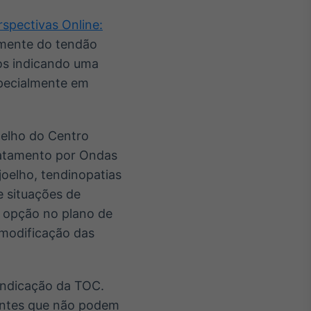
rspectivas Online:
lmente do tendão
dos indicando uma
specialmente em
oelho do Centro
ratamento por Ondas
joelho, tendinopatias
e situações de
a opção no plano de
 modificação das
 indicação da TOC.
entes que não podem