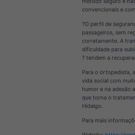
método seguro e não
convencionais e com
?O perfil de seguran
passageiros, sem re
corretamente. A tra
dificuldade para sub
? tendem a recupera
Para o ortopedista, 
vida social com muit
humor e na adesão a
que torna o tratament
Hidalgo.
Para mais informaçõ
Website:
https://cen