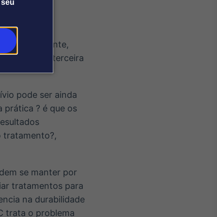
 seu
te para paciente,
segunda e a terceira
ívio pode ser ainda
 prática ? é que os
resultados
o tratamento?,
odem se manter por
iar tratamentos para
encia na durabilidade
C trata o problema