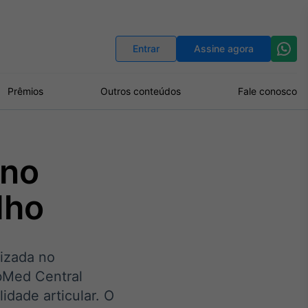
Indicadores
Conversor de Moedas
Entrar
Assine agora
Prêmios
Outros conteúdos
Fale conosco
 no
lho
lizada no
ubMed Central
idade articular. O