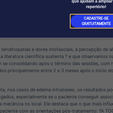
que ajudam a ampliar
repertório!
CADASTRE-SE
 explica que a resposta ao tratamento varia de pacien
GRATUITAMENTE
primeiros sinais de melhora apareçam ainda entre a 
tendinopatias e dores miofasciais, a percepção de al
a literatura científica sustenta ? e que observamos na
m se consolidando após o término das sessões, com 
dos principalmente entre 2 e 3 meses após o início d
ta, nos casos de edema intraósseo, os resultados p
ngados, especialmente se o paciente conseguir assoc
a mecânica no local. Ele destaca que o que mais influ
paciente com as orientações pós-tratamento: ?A TO