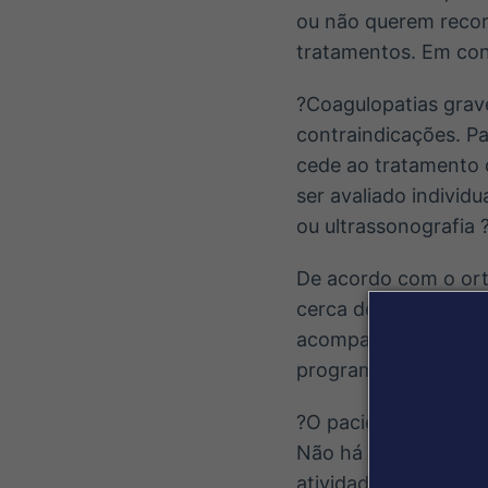
ou não querem recorr
tratamentos. Em con
?Coagulopatias grave
contraindicações. Pa
cede ao tratamento 
ser avaliado indivi
ou ultrassonografia 
De acordo com o ort
cerca de 20 a 30 mi
acompanhado de orie
programa de reabilit
?O paciente pode sen
Não há necessidade d
atividades habituais