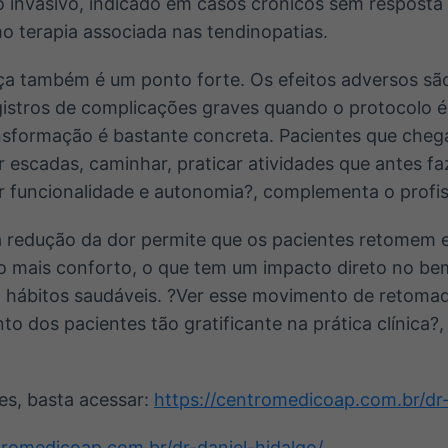
 invasivo, indicado em casos crônicos sem resposta
o terapia associada nas tendinopatias.
ça também é um ponto forte. Os efeitos adversos são
gistros de complicações graves quando o protocolo é
nsformação é bastante concreta. Pacientes que cheg
ir escadas, caminhar, praticar atividades que antes fa
r funcionalidade e autonomia?, complementa o profis
a redução da dor permite que os pacientes retomem e
o mais conforto, o que tem um impacto direto no bem
 hábitos saudáveis. ?Ver esse movimento de retomad
o dos pacientes tão gratificante na prática clínica?, 
es, basta acessar:
https://centromedicoap.com.br/dr-
tromedicoap.com.br/dr-daniel-hidalgo/