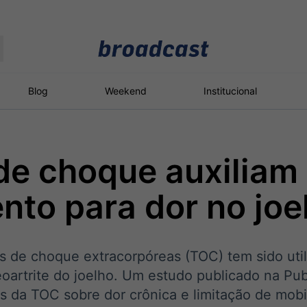
Moedas
Commodities
Blog
Weekend
Institucional
de choque auxiliam
roadcast
Content
ções
Broadcast
Broadcast
Broadcast
nto para dor no joe
Político
Energia
White Label
Os bastidores da
O setor de
Plataforma para
política em tempo
energia elétrica
conteúdos
real
no Brasil
personalizados
s de choque extracorpóreas (TOC) tem sido uti
eoartrite do joelho. Um estudo publicado na P
s da TOC sobre dor crônica e limitação de mobil
Broadcast
Broadcast
Broadcast
Broadcast