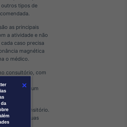
 outros tipos de
recomendada.
são as principais
om a atividade e não
 cada caso precisa
sonância magnética
rma o médico.
no consultório, com
sso também é
ter
, integrado a um
ias
tas
 da
o, que é transitório.
obre
além
 retorna às suas
dades