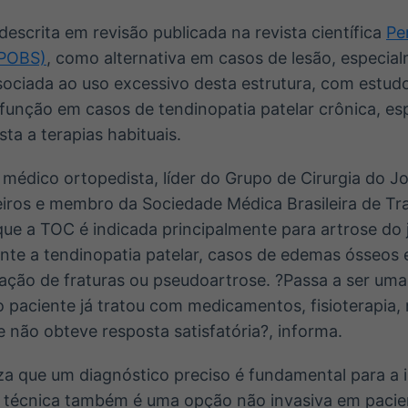
escrita em revisão publicada na revista científica
Pe
(POBS)
, como alternativa em casos de lesão, especia
ssociada ao uso excessivo desta estrutura, com estu
 função em casos de tendinopatia patelar crônica, e
ta a terapias habituais.
, médico ortopedista, líder do Grupo de Cirurgia do J
eiros e membro da Sociedade Médica Brasileira de T
ue a TOC é indicada principalmente para artrose do 
nte a tendinopatia patelar, casos de edemas ósseos 
dação de fraturas ou pseudoartrose. ?Passa a ser um
 paciente já tratou com medicamentos, fisioterapia,
e não obteve resposta satisfatória?, informa.
iza que um diagnóstico preciso é fundamental para a
a técnica também é uma opção não invasiva em paci