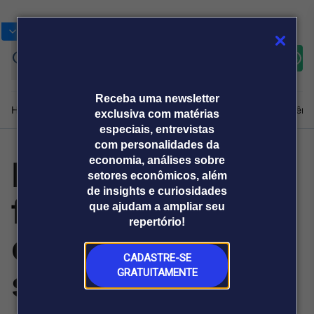
Bolsas
Gráficos
Moedas
Commoditie
Cotações
Assine
Entrar
agora
Receba uma newsletter
Home
Produtos e soluções
Notícias
Blog
Weekend
Institucional
Prêmi
exclusiva com matérias
especiais, entrevistas
com personalidades da
Nova NR-1 amplia
economia, análises sobre
Plataformas
setores econômicos, além
Broadcast
Prêmio Broadcast
Agências de
Prêmio Broadcast
de insights e curiosidades
foco das
Sobre nós
Releases Broadcast
Releases
que ajudam a ampliar seu
comunicação
Analistas
Empresas
Broadcast+
repertório!
O mercado
empresas na
financeiro em
tempo real
CADASTRE-SE
saúde mental
GRATUITAMENTE
Prêmio Broadcast
Branded Content
Projeções