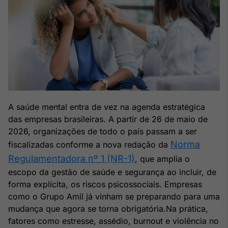
Broadcast
White Label
Plataforma para
conteúdos
personalizados
Soluções de Dados
e Conteúdos
Broadcast
OTC
A saúde mental entra de vez na agenda estratégica
Plataforma para
negociação de
das empresas brasileiras. A partir de 26 de maio de
ativos
2026, organizações de todo o país passam a ser
Norma
fiscalizadas conforme a nova redação da
Regulamentadora nº 1 (NR-1)
Broadcast
, que amplia o
Datafeed
escopo da gestão de saúde e segurança ao incluir, de
APIs para
forma explícita, os riscos psicossociais. Empresas
integração de
como o Grupo Amil já vinham se preparando para uma
conteúdos e
mudança que agora se torna obrigatória.Na prática,
dados
fatores como estresse, assédio, burnout e violência no