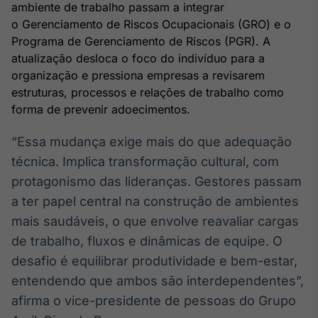
ambiente de trabalho passam a integrar
Broadcast
o Gerenciamento de Riscos Ocupacionais (GRO) e o
Ticker
Programa de Gerenciamento de Riscos (PGR). A
Cotações e
headlines de
atualização desloca o foco do indivíduo para a
notícias
organização e pressiona empresas a revisarem
estruturas, processos e relações de trabalho como
forma de prevenir adoecimentos.
Broadcast
Widgets
“Essa mudança exige mais do que adequação
Componentes
técnica. Implica transformação cultural, com
para conteúdos e
funcionalidades
protagonismo das lideranças. Gestores passam
a ter papel central na construção de ambientes
mais saudáveis, o que envolve reavaliar cargas
Broadcast
Wallboard
de trabalho, fluxos e dinâmicas de equipe. O
Conteúdos e
desafio é equilibrar produtividade e bem-estar,
dados para
entendendo que ambos são interdependentes”,
displays e telas
afirma o vice-presidente de pessoas do Grupo