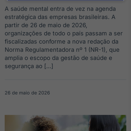
Broadcast
Agro
A saúde mental entra de vez na agenda
Tudo sobre o
estratégica das empresas brasileiras. A
agronegócio
partir de 26 de maio de 2026,
organizações de todo o país passam a ser
fiscalizadas conforme a nova redação da
Broadcast
Norma Regulamentadora nº 1 (NR-1), que
Político
amplia o escopo da gestão de saúde e
Os bastidores da
política em
segurança ao […]
tempo real
Broadcast
26 de maio de 2026
Energia
O setor de
energia elétrica
no Brasil