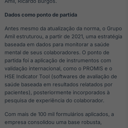
Amil, Ricardo Burgos.
Broadcast
Curadoria
Dados como ponto de partida
Curadoria de
conteúdos
Antes mesmo da atualização da norma, o Grupo
noticiosos
Soluções de
Amil estruturou, a partir de 2021, uma estratégia
Tecnologia
baseada em dados para monitorar a saúde
Broadcast
mental de seus colaboradores. O ponto de
Radar
partida foi a aplicação de instrumentos com
Monitoramento
validação internacional, como o PROMIS e o
inteligente de
notícias e
HSE Indicator Tool (softwares de avaliação de
conteúdos
saúde baseada em resultados relatados por
pacientes), posteriormente incorporados à
Broadcast
Fundos
pesquisa de experiência do colaborador.
A melhor
plataforma para
Com mais de 100 mil formulários aplicados, a
analisar fundos
empresa consolidou uma base robusta,
de investimento
no Brasil