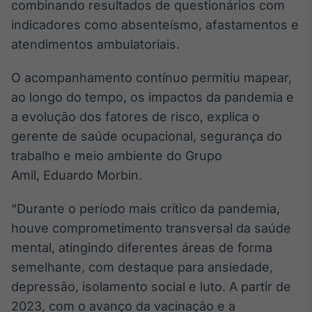
combinando resultados de questionários com
IA
indicadores como absenteísmo, afastamentos e
Em breve
atendimentos ambulatoriais.
O acompanhamento contínuo permitiu mapear,
ao longo do tempo, os impactos da pandemia e
a evolução dos fatores de risco, explica o
BroadFast
gerente de saúde ocupacional, segurança do
Em breve
trabalho e meio ambiente do Grupo
Amil, Eduardo Morbin.
“Durante o período mais crítico da pandemia,
Gestão de
houve comprometimento transversal da saúde
Investimentos
mental, atingindo diferentes áreas de forma
Em breve
semelhante, com destaque para ansiedade,
depressão, isolamento social e luto. A partir de
2023, com o avanço da vacinação e a