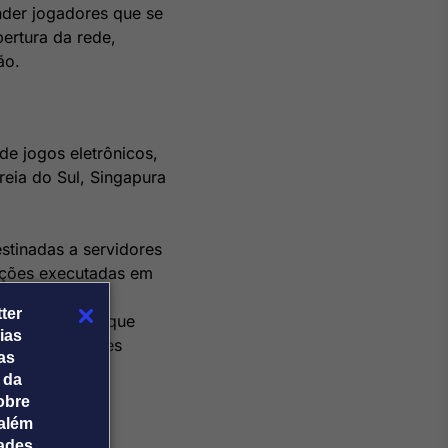
nder jogadores que se
ertura da rede,
ão.
de jogos eletrônicos,
reia do Sul, Singapura
estinadas a servidores
 ações executadas em
ia do jogador.
ter
ma modalidade que
ias
izados em países
tas
 da
obre
além
dades