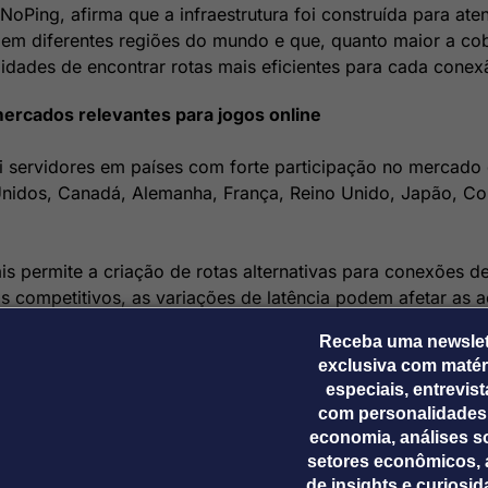
oPing, afirma que a infraestrutura foi construída para ate
em diferentes regiões do mundo e que, quanto maior a cob
lidades de encontrar rotas mais eficientes para cada conex
mercados relevantes para jogos online
i servidores em países com forte participação no mercado 
Unidos, Canadá, Alemanha, França, Reino Unido, Japão, Co
is permite a criação de rotas alternativas para conexões d
os competitivos, as variações de latência podem afetar as
 qualidade da conexão um fator relevante para a experiênc
Receba uma newslet
trutura acompanha o crescimento dos jogos multiplayer, u
exclusiva com matér
e da comunicação entre os servidores e os usuários local
especiais, entrevis
com personalidades
economia, análises s
 de 3.000 jogos e aplicativos
setores econômicos, 
de insights e curiosi