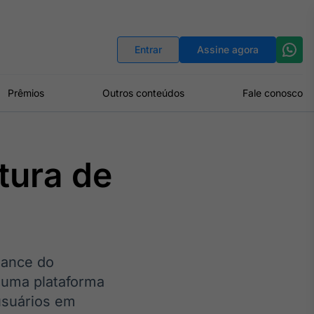
Indicadores
Conversor de Moedas
Entrar
Assine agora
Prêmios
Outros conteúdos
Fale conosco
tura de
mance do
 uma plataforma
usuários em