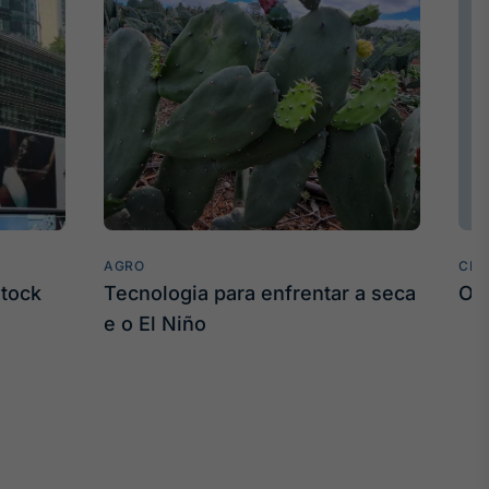
AGRO
CLI
stock
Tecnologia para enfrentar a seca
O 
e o El Niño