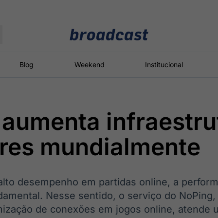
Moedas
Commodities
Blog
Weekend
Institucional
aumenta infraestru
roadcast
Content
ções
Broadcast
Broadcast
Broadcast
ores mundialmente
Político
Energia
White Label
Os bastidores da
O setor de
Plataforma para
política em
energia elétrica
conteúdos
tempo real
no Brasil
personalizados
alto desempenho em partidas online, a perfor
amental. Nesse sentido, o serviço do NoPing,
imização de conexões em jogos online, atende 
Broadcast
Broadcast
Broadcast
Broadcast