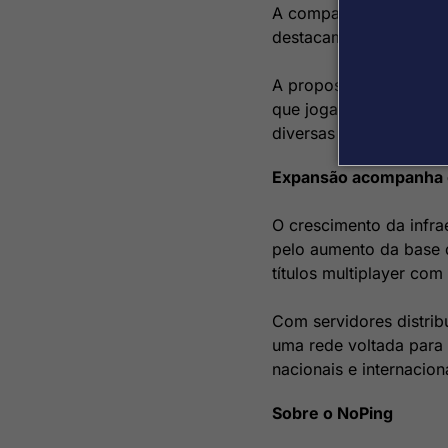
A compatibilidade com m
destacam-se Counter-St
A proposta da platafo
que jogam títulos dife
diversas regiões.
Expansão acompanha o
O crescimento da infra
pelo aumento da base d
títulos multiplayer com
Com servidores distrib
uma rede voltada para 
nacionais e internacion
Sobre o NoPing