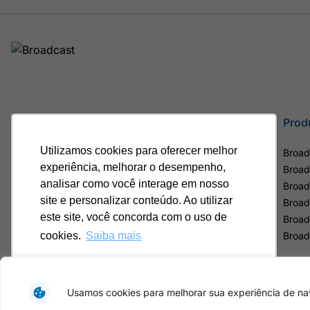
Site
Prod
Utilizamos cookies para oferecer melhor
Home
Broad
experiência, melhorar o desempenho,
Notícias
Broad
analisar como você interage em nosso
Termos de uso
Broad
site e personalizar conteúdo. Ao utilizar
Política de privacidade
Broad
este site, você concorda com o uso de
Contrato Máster Terminal
Broad
Releases Broadcast
Broad
cookies.
Saiba mais
Ok, entendi!
Usamos cookies para melhorar sua experiência de nav
Av. Eng. Caetano Á