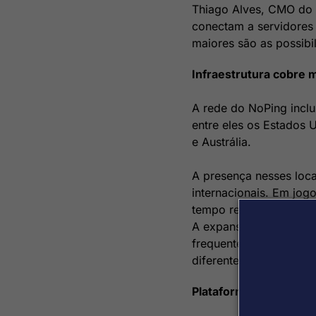
Thiago Alves, CMO do N
conectam a servidores 
maiores são as possibi
Infraestrutura cobre 
A rede do NoPing inclu
entre eles os Estados 
e Austrália.
A presença nesses loca
internacionais. Em jog
tempo real, tornando a
A expansão da infraes
frequentemente depend
diferentes.
Plataforma reúne mais