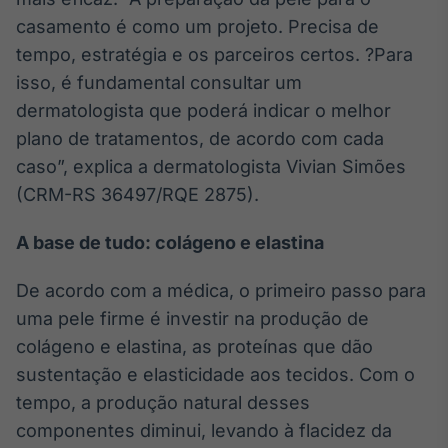
Broadcast
casamento é como um projeto. Precisa de
Ticker
tempo, estratégia e os parceiros certos. ?Para
Cotações e
isso, é fundamental consultar um
headlines de
notícias
dermatologista que poderá indicar o melhor
plano de tratamentos, de acordo com cada
Broadcast
caso”, explica a dermatologista Vivian Simões
Widgets
(CRM-RS 36497/RQE 2875).
Componentes
para conteúdos e
A base de tudo: colágeno e elastina
funcionalidades
De acordo com a médica, o primeiro passo para
Broadcast
uma pele firme é investir na produção de
Wallboard
colágeno e elastina, as proteínas que dão
Conteúdos e
sustentação e elasticidade aos tecidos. Com o
dados para
displays e telas
tempo, a produção natural desses
componentes diminui, levando à flacidez da