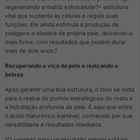
regenerando a matriz extracelular?– estrutura
IA
vital que sustenta as células e regula suas
Em breve
funções. Ele ainda estimula a produção de
colágeno e elastina da própria pele, deixando-a
mais firme, com resultados que podem durar
mais de dois anos.?
BroadFast
Em breve
Recuperando o viço da pele e realçando a
beleza
Após garantir uma boa estrutura, o foco se volta
para o realce de pontos estratégicos do rosto e
Gestão de
a hidratação profunda da pele. É aqui que entra
Investimentos
o ácido hialurônico injetável, conhecido por sua
Em breve
versatilidade e resultados imediatos.
“O segredo para um resultado natural está na