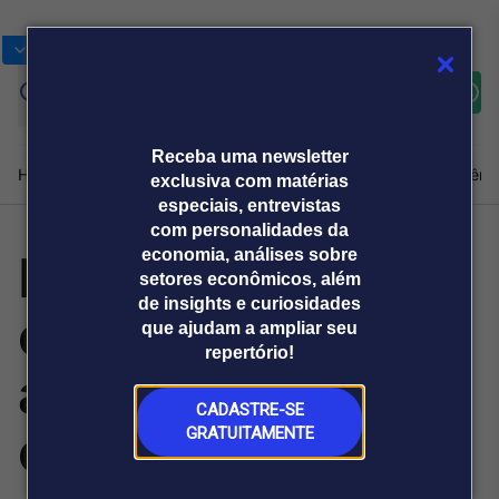
Bolsas
Gráficos
Moedas
Commoditie
Cotações
Assine
Entrar
agora
Receba uma newsletter
Home
Produtos e soluções
Notícias
Blog
Weekend
Institucional
Prêmi
exclusiva com matérias
especiais, entrevistas
com personalidades da
Noivas investem
economia, análises sobre
Plataformas
setores econômicos, além
Broadcast
Prêmio Broadcast
Agências de
Prêmio Broadcast
de insights e curiosidades
em cuidados com
Sobre nós
Releases Broadcast
Releases
que ajudam a ampliar seu
comunicação
Analistas
Empresas
Broadcast+
repertório!
O mercado
a pele antes do
financeiro em
tempo real
CADASTRE-SE
casamento
GRATUITAMENTE
Prêmio Broadcast
Branded Content
Projeções