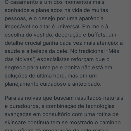
Broadcast
O casamento é um dos momentos mais
White Label
sonhados e planejados na vida de muitas
Plataforma para
pessoas, e o desejo por uma aparência
conteúdos
impecável no altar é universal. Em meio à
personalizados
Soluções de Dados
escolha do vestido, decoração e buffets, um
e Conteúdos
detalhe crucial ganha cada vez mais atenção: a
Broadcast
saúde e a beleza da pele. No tradicional “Mês
OTC
das Noivas”, especialistas reforçam que o
Plataforma para
segredo para uma pele bonita não está em
negociação de
ativos
soluções de última hora, mas em um
planejamento cuidadoso e antecipado.
Broadcast
Para as noivas que buscam resultados naturais
Datafeed
e duradouros, a combinação de tecnologias
APIs para
integração de
avançadas em consultório com uma rotina de
conteúdos e
dados
skincare contínua tem se mostrado o caminho
mais eficaz. “A preparação da pele para o