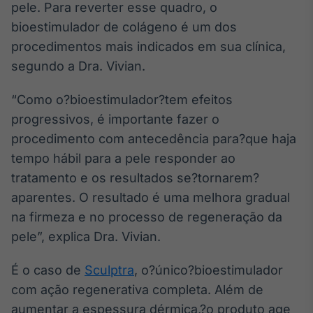
pele. Para reverter esse quadro, o
Broadcast
bioestimulador de colágeno é um dos
Curadoria
procedimentos mais indicados em sua clínica,
Curadoria de
conteúdos
segundo a Dra. Vivian.
noticiosos
Soluções de
Tecnologia
“Como o?bioestimulador?tem efeitos
progressivos, é importante fazer o
Broadcast
procedimento com antecedência para?que haja
Radar
Monitoramento
tempo hábil para a pele responder ao
inteligente de
tratamento e os resultados se?tornarem?
notícias e
conteúdos
aparentes. O resultado é uma melhora gradual
na firmeza e no processo de regeneração da
Broadcast
pele”, explica Dra. Vivian.
Fundos
A melhor
É o caso de
Sculptra
, o?único?bioestimulador
plataforma para
analisar fundos
com ação regenerativa completa. Além de
de investimento
aumentar a espessura dérmica,?o produto age
no Brasil