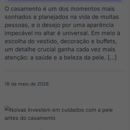
Broadcast
Agro
O casamento é um dos momentos mais
Tudo sobre o
sonhados e planejados na vida de muitas
agronegócio
pessoas, e o desejo por uma aparência
impecável no altar é universal. Em meio à
escolha do vestido, decoração e buffets,
Broadcast
um detalhe crucial ganha cada vez mais
Político
atenção: a saúde e a beleza da pele. […]
Os bastidores da
política em
tempo real
18 de maio de 2026
Broadcast
Energia
O setor de
energia elétrica
no Brasil