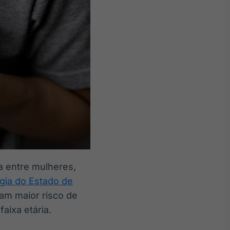
a entre mulheres,
gia do Estado de
am maior risco de
ixa etária.