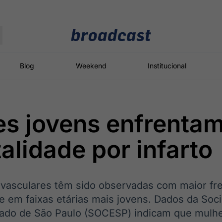
Moedas
Commodities
Blog
Weekend
Institucional
s jovens enfrentam
roadcast
Content
ções
Broadcast
Broadcast
Broadcast
alidade por infarto
Político
Energia
White Label
Os bastidores da
O setor de
Plataforma para
política em
energia elétrica
conteúdos
tempo real
no Brasil
personalizados
vasculares têm sido observadas com maior fr
ve em faixas etárias mais jovens. Dados da Soc
tado de São Paulo (SOCESP) indicam que mulh
Broadcast
Broadcast
Broadcast
Broadcast