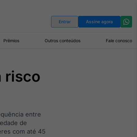
Indicadores
Conversor de Moedas
Entrar
Assine agora
Prêmios
Outros conteúdos
Fale conosco
 risco
equência entre
iedade de
eres com até 45