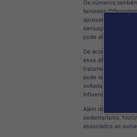
Os números também 
feminino. Diferente
apresentar sintomas
sensação de mal-est
pode atrasar a busc
De acordo com o coo
essa diferença na a
tratamento. “Muitas 
pode levar a uma de
voltada para outras 
influencia diretamen
Além da manifestaçã
sedentarismo, histór
associados ao aume