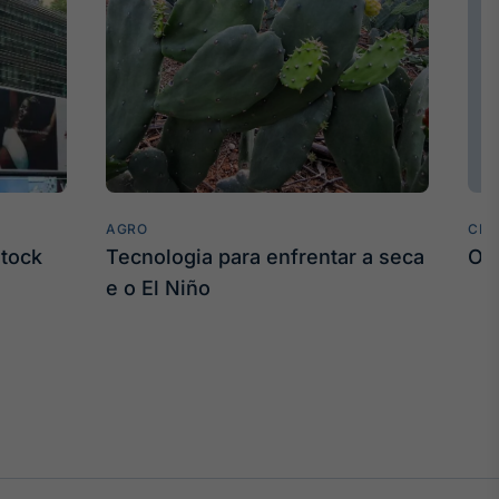
AGRO
CLI
stock
Tecnologia para enfrentar a seca
O 
e o El Niño