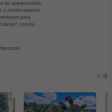
es do aparecimento
al, o monitoramento
ontribuem para
ulares”, conclui.
tterstock)