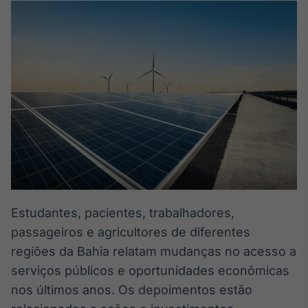
Broadcast
White Label
Plataforma para
conteúdos
personalizados
Soluções de Dados
e Conteúdos
Broadcast
OTC
Plataforma para
negociação de
ativos
Estudantes, pacientes, trabalhadores,
Broadcast
Datafeed
passageiros e agricultores de diferentes
APIs para
regiões da Bahia relatam mudanças no acesso a
integração de
serviços públicos e oportunidades econômicas
conteúdos e
dados
nos últimos anos. Os depoimentos estão