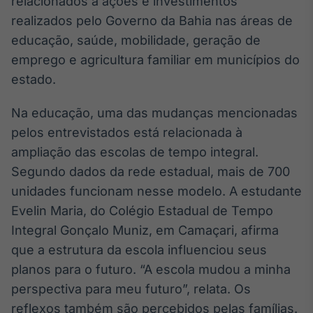
relacionados a ações e investimentos
Broadcast
realizados pelo Governo da Bahia nas áreas de
Ticker
educação, saúde, mobilidade, geração de
Cotações e
headlines de
emprego e agricultura familiar em municípios do
notícias
estado.
Na educação, uma das mudanças mencionadas
Broadcast
Widgets
pelos entrevistados está relacionada à
Componentes
ampliação das escolas de tempo integral.
para conteúdos e
Segundo dados da rede estadual, mais de 700
funcionalidades
unidades funcionam nesse modelo. A estudante
Evelin Maria, do Colégio Estadual de Tempo
Broadcast
Integral Gonçalo Muniz, em Camaçari, afirma
Wallboard
que a estrutura da escola influenciou seus
Conteúdos e
dados para
planos para o futuro. “A escola mudou a minha
displays e telas
perspectiva para meu futuro”, relata. Os
reflexos também são percebidos pelas famílias.