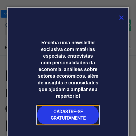
Bolsas
Gráficos
Moedas
Commoditie
Cotações
Assine
Entrar
agora
Receba uma newsletter
Home
Produtos e soluções
Notícias
Blog
Weekend
Institucional
Prêmi
exclusiva com matérias
especiais, entrevistas
com personalidades da
Moradores
economia, análises sobre
Plataformas
setores econômicos, além
Broadcast
Prêmio Broadcast
Agências de
Prêmio Broadcast
de insights e curiosidades
relatam avanços
Sobre nós
Releases Broadcast
Releases
que ajudam a ampliar seu
comunicação
Analistas
Empresas
Broadcast+
repertório!
O mercado
em serviços
financeiro em
tempo real
CADASTRE-SE
públicos na Bahia
GRATUITAMENTE
Prêmio Broadcast
Branded Content
Projeções