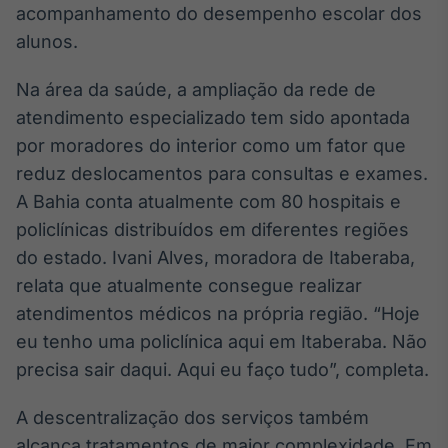
acompanhamento do desempenho escolar dos
IA
alunos.
Em breve
Na área da saúde, a ampliação da rede de
atendimento especializado tem sido apontada
por moradores do interior como um fator que
reduz deslocamentos para consultas e exames.
BroadFast
A Bahia conta atualmente com 80 hospitais e
Em breve
policlínicas distribuídos em diferentes regiões
do estado. Ivani Alves, moradora de Itaberaba,
relata que atualmente consegue realizar
atendimentos médicos na própria região. “Hoje
Gestão de
eu tenho uma policlínica aqui em Itaberaba. Não
Investimentos
precisa sair daqui. Aqui eu faço tudo”, completa.
Em breve
A descentralização dos serviços também
alcança tratamentos de maior complexidade. Em