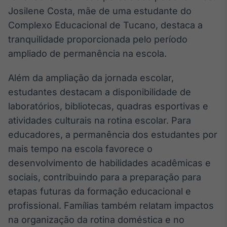
Broadcast
Josilene Costa, mãe de uma estudante do
Curadoria
Complexo Educacional de Tucano, destaca a
Curadoria de
tranquilidade proporcionada pelo período
conteúdos
noticiosos
ampliado de permanência na escola.
Soluções de
Tecnologia
Além da ampliação da jornada escolar,
Broadcast
estudantes destacam a disponibilidade de
Radar
laboratórios, bibliotecas, quadras esportivas e
Monitoramento
atividades culturais na rotina escolar. Para
inteligente de
notícias e
educadores, a permanência dos estudantes por
conteúdos
mais tempo na escola favorece o
desenvolvimento de habilidades acadêmicas e
Broadcast
Fundos
sociais, contribuindo para a preparação para
A melhor
etapas futuras da formação educacional e
plataforma para
profissional. Famílias também relatam impactos
analisar fundos
de investimento
na organização da rotina doméstica e no
no Brasil