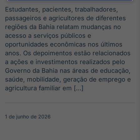
Broadcast
Agro
Estudantes, pacientes, trabalhadores,
Tudo sobre o
passageiros e agricultores de diferentes
agronegócio
regiões da Bahia relatam mudanças no
acesso a serviços públicos e
oportunidades econômicas nos últimos
Broadcast
anos. Os depoimentos estão relacionados
Político
a ações e investimentos realizados pelo
Os bastidores da
política em
Governo da Bahia nas áreas de educação,
tempo real
saúde, mobilidade, geração de emprego e
agricultura familiar em […]
Broadcast
Energia
O setor de
energia elétrica
1 de junho de 2026
no Brasil