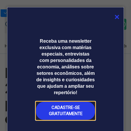
Bolsas
Gráficos
Moedas
Commoditie
Cotações
Assine
Entrar
agora
Receba uma newsletter
Home
Produtos e soluções
Notícias
Blog
Weekend
Institucional
Prêmi
exclusiva com matérias
especiais, entrevistas
com personalidades da
Momma Run
economia, análises sobre
Plataformas
setores econômicos, além
Broadcast
Prêmio Broadcast
Agências de
Prêmio Broadcast
de insights e curiosidades
2026 terá
Sobre nós
Releases Broadcast
Releases
que ajudam a ampliar seu
comunicação
Analistas
Empresas
Broadcast+
repertório!
O mercado
percurso inédito
financeiro em
tempo real
CADASTRE-SE
em Brasília
GRATUITAMENTE
Prêmio Broadcast
Branded Content
Projeções