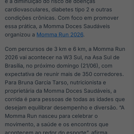
e a diminuição do risco de doenças
Broadcast
cardiovasculares, diabetes tipo 2 e outras
Ticker
condições crônicas. Com foco em promover
Cotações e
headlines de
essa prática, a Momma Doces Saudáveis
notícias
organizou a
Momma Run 2026
.
Com percursos de 3 km e 6 km, a Momma Run
Broadcast
Widgets
2026 vai acontecer na W3 Sul, na Asa Sul de
Componentes
Brasília, no próximo domingo (21/06), com
para conteúdos e
expectativa de reunir mais de 350 corredores.
funcionalidades
Para Bruna Garcia Tarso, nutricionista e
proprietária da Momma Doces Saudáveis, a
Broadcast
corrida é para pessoas de todas as idades que
Wallboard
desejam equilibrar desempenho e diversão. “A
Conteúdos e
dados para
Momma Run nasceu para celebrar o
displays e telas
movimento, a saúde e os encontros que
acontecem ao redor do esporte”, afirma.