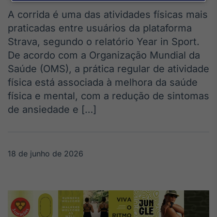
Broadcast
Agro
A corrida é uma das atividades físicas mais
Tudo sobre o
praticadas entre usuários da plataforma
agronegócio
Strava, segundo o relatório Year in Sport.
De acordo com a Organização Mundial da
Saúde (OMS), a prática regular de atividade
Broadcast
física está associada à melhora da saúde
Político
física e mental, com a redução de sintomas
Os bastidores da
política em
de ansiedade e […]
tempo real
Broadcast
18 de junho de 2026
Energia
O setor de
energia elétrica
no Brasil