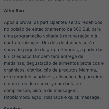
Broadcast
Curadoria
After Run
Curadoria de
conteúdos
Após a prova, os participantes serão recebidos
noticiosos
Soluções de
no bolsão de estacionamento da 506 Sul, para
Tecnologia
uma programação voltada à recuperação e à
Broadcast
confraternização. Um dos destaques será o
Radar
show de pagode do grupo Gêmeos, a partir das
Monitoramento
8h. O espaço também terá entrega de
inteligente de
medalhas, degustação de alimentos proteicos e
notícias e
conteúdos
orgânicos, distribuição de produtos Momma,
refrigerantes saudáveis, ativações de parceiros
Broadcast
e uma área de recovery com bota de
Fundos
compressão, pistola de massagem,
A melhor
plataforma para
fotobiomodulação, rollshape e quick massage.
analisar fundos
de investimento
no Brasil
Serviço: