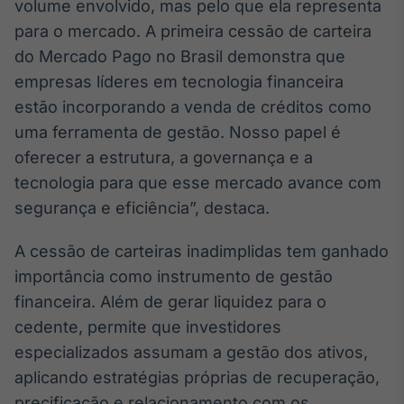
volume envolvido, mas pelo que ela representa
Tokenização
para o mercado. A primeira cessão de carteira
de ativos
do Mercado Pago no Brasil demonstra que
Em breve
empresas líderes em tecnologia financeira
estão incorporando a venda de créditos como
uma ferramenta de gestão. Nosso papel é
oferecer a estrutura, a governança e a
Crédito
tecnologia para que esse mercado avance com
Em breve
segurança e eficiência”, destaca.
A cessão de carteiras inadimplidas tem ganhado
importância como instrumento de gestão
financeira. Além de gerar liquidez para o
cedente, permite que investidores
especializados assumam a gestão dos ativos,
aplicando estratégias próprias de recuperação,
precificação e relacionamento com os