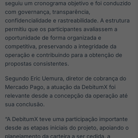
seguiu um cronograma objetivo e foi conduzido
Broadcast
com governança, transparência,
Curadoria
confidencialidade e rastreabilidade. A estrutura
Curadoria de
conteúdos
permitiu que os participantes avaliassem a
noticiosos
Soluções de
oportunidade de forma organizada e
Tecnologia
competitiva, preservando a integridade da
Broadcast
operação e contribuindo para a obtenção de
Radar
propostas consistentes.
Monitoramento
inteligente de
Segundo Eric Uemura, diretor de cobrança do
notícias e
conteúdos
Mercado Pago, a atuação da DebitumX foi
relevante desde a concepção da operação até
Broadcast
sua conclusão.
Fundos
A melhor
“A DebitumX teve uma participação importante
plataforma para
analisar fundos
desde as etapas iniciais do projeto, apoiando o
de investimento
planejamento da carteira a ser cedida, a
no Brasil