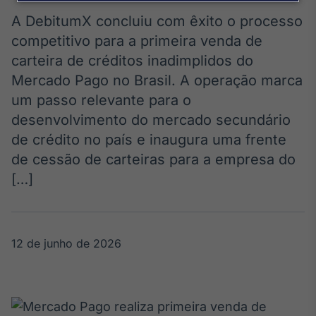
Broadcast
Agro
A DebitumX concluiu com êxito o processo
Tudo sobre o
competitivo para a primeira venda de
agronegócio
carteira de créditos inadimplidos do
Mercado Pago no Brasil. A operação marca
um passo relevante para o
Broadcast
desenvolvimento do mercado secundário
Político
de crédito no país e inaugura uma frente
Os bastidores da
política em
de cessão de carteiras para a empresa do
tempo real
[…]
Broadcast
Energia
12 de junho de 2026
O setor de
energia elétrica
no Brasil