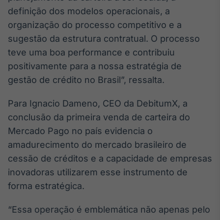
definição dos modelos operacionais, a
IA
organização do processo competitivo e a
Em breve
sugestão da estrutura contratual. O processo
teve uma boa performance e contribuiu
positivamente para a nossa estratégia de
gestão de crédito no Brasil”, ressalta.
BroadFast
Em breve
Para Ignacio Dameno, CEO da DebitumX, a
conclusão da primeira venda de carteira do
Mercado Pago no país evidencia o
amadurecimento do mercado brasileiro de
cessão de créditos e a capacidade de empresas
Gestão de
inovadoras utilizarem esse instrumento de
Investimentos
Em breve
forma estratégica.
“Essa operação é emblemática não apenas pelo