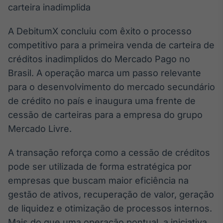
Broadcast
White Label
Plataforma para
A DebitumX concluiu com êxito o processo
conteúdos
competitivo para a primeira venda de carteira de
personalizados
Soluções de Dados
créditos inadimplidos do Mercado Pago no
e Conteúdos
Brasil. A operação marca um passo relevante
Broadcast
para o desenvolvimento do mercado secundário
OTC
de crédito no país e inaugura uma frente de
Plataforma para
cessão de carteiras para a empresa do grupo
negociação de
ativos
Mercado Livre.
A transação reforça como a cessão de créditos
Broadcast
pode ser utilizada de forma estratégica por
Datafeed
empresas que buscam maior eficiência na
APIs para
integração de
gestão de ativos, recuperação de valor, geração
conteúdos e
dados
de liquidez e otimização de processos internos.
Mais do que uma operação pontual, a iniciativa