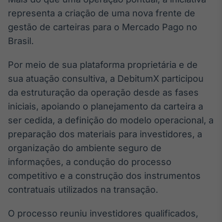
Broadcast
representa a criação de uma nova frente de
Ticker
gestão de carteiras para o Mercado Pago no
Cotações e
Brasil.
headlines de
notícias
Por meio de sua plataforma proprietária e de
sua atuação consultiva, a DebitumX participou
Broadcast
da estruturação da operação desde as fases
Widgets
iniciais, apoiando o planejamento da carteira a
Componentes
para conteúdos e
ser cedida, a definição do modelo operacional, a
funcionalidades
preparação dos materiais para investidores, a
organização do ambiente seguro de
Broadcast
informações, a condução do processo
Wallboard
competitivo e a construção dos instrumentos
Conteúdos e
contratuais utilizados na transação.
dados para
displays e telas
O processo reuniu investidores qualificados,