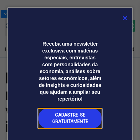
Bolsas
Gráficos
Moedas
Commoditie
Cotações
Assine
Entrar
agora
Receba uma newsletter
Home
Produtos e soluções
Notícias
Blog
Weekend
Institucional
Prêmi
exclusiva com matérias
especiais, entrevistas
com personalidades da
Mercado Pago
economia, análises sobre
Plataformas
setores econômicos, além
Broadcast
Prêmio Broadcast
Agências de
Prêmio Broadcast
de insights e curiosidades
realiza primeira
Sobre nós
Releases Broadcast
Releases
que ajudam a ampliar seu
comunicação
Analistas
Empresas
Broadcast+
repertório!
O mercado
venda de carteira
financeiro em
tempo real
CADASTRE-SE
inadimplida
GRATUITAMENTE
Prêmio Broadcast
Branded Content
Projeções