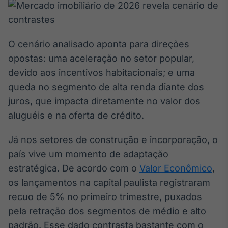
Broadcast
White Label
Plataforma para
conteúdos
O cenário analisado aponta para direções
personalizados
Soluções de Dados
opostas: uma aceleração no setor popular,
e Conteúdos
devido aos incentivos habitacionais; e uma
Broadcast
queda no segmento de alta renda diante dos
OTC
juros, que impacta diretamente no valor dos
Plataforma para
aluguéis e na oferta de crédito.
negociação de
ativos
Já nos setores de construção e incorporação, o
país vive um momento de adaptação
Broadcast
estratégica. De acordo com o
Valor Econômico
,
Datafeed
os lançamentos na capital paulista registraram
APIs para
integração de
recuo de 5% no primeiro trimestre, puxados
conteúdos e
pela retração dos segmentos de médio e alto
dados
padrão. Esse dado contrasta bastante com o