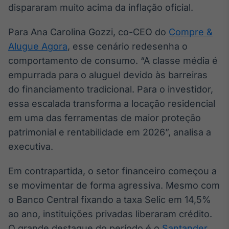
dispararam muito acima da inflação oficial.
Broadcast
Curadoria
Para Ana Carolina Gozzi, co-CEO do
Compre &
Curadoria de
conteúdos
Alugue Agora
, esse cenário redesenha o
noticiosos
Soluções de
comportamento de consumo. “A classe média é
Tecnologia
empurrada para o aluguel devido às barreiras
do financiamento tradicional. Para o investidor,
Broadcast
Radar
essa escalada transforma a locação residencial
Monitoramento
em uma das ferramentas de maior proteção
inteligente de
patrimonial e rentabilidade em 2026”, analisa a
notícias e
conteúdos
executiva.
Broadcast
Em contrapartida, o setor financeiro começou a
Fundos
se movimentar de forma agressiva. Mesmo com
A melhor
o Banco Central fixando a taxa Selic em 14,5%
plataforma para
analisar fundos
ao ano, instituições privadas liberaram crédito.
de investimento
O grande destaque do período é o
no Brasil
Santander
,