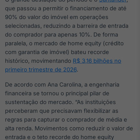
que passou a permitir o financiamento de até
IA
Em breve
90% do valor do imóvel em operações
selecionadas, reduzindo a barreira de entrada
do comprador para apenas 10%. De forma
paralela, o mercado de home equity (crédito
com garantia de imóvel) bateu recorde
BroadFast
histórico, movimentando
R$ 3,16 bilhões no
Em breve
primeiro trimestre de 2026
.
De acordo com Ana Carolina, a engenharia
financeira se tornou o principal pilar de
sustentação do mercado. “As instituições
Gestão de
Investimentos
perceberam que precisavam flexibilizar as
Em breve
regras para capturar o comprador de média e
alta renda. Movimentos como reduzir o valor de
entrada e o teto recorde do home equity