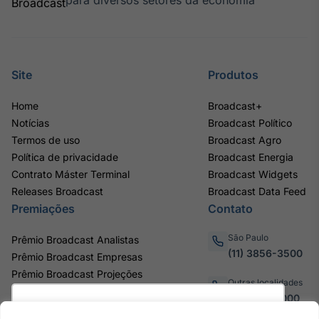
para diversos setores da economia
Site
Produtos
Home
Broadcast+
Notícias
Broadcast Político
Termos de uso
Broadcast Agro
Política de privacidade
Broadcast Energia
Contrato Máster Terminal
Broadcast Widgets
Releases Broadcast
Broadcast Data Feed
Premiações
Contato
São Paulo
Prêmio Broadcast Analistas
(11) 3856-3500
Prêmio Broadcast Empresas
Prêmio Broadcast Projeções
Outras localidades
0800.011.3000
Utilizamos cookies para oferecer melhor