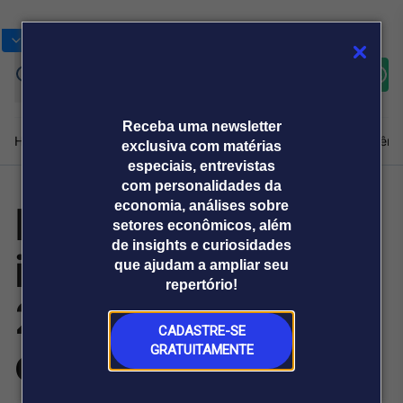
Bolsas
Gráficos
Moedas
Commoditie
Cotações
Assine
Entrar
agora
Receba uma newsletter
Home
Produtos e soluções
Notícias
Blog
Weekend
Institucional
Prêmi
exclusiva com matérias
especiais, entrevistas
com personalidades da
Mercado
economia, análises sobre
Plataformas
setores econômicos, além
Broadcast
Prêmio Broadcast
Agências de
Prêmio Broadcast
de insights e curiosidades
imobiliário de
Sobre nós
Releases Broadcast
Releases
que ajudam a ampliar seu
comunicação
Analistas
Empresas
Broadcast+
repertório!
O mercado
2026 revela
financeiro em
tempo real
CADASTRE-SE
cenário de
GRATUITAMENTE
Prêmio Broadcast
Branded Content
Projeções