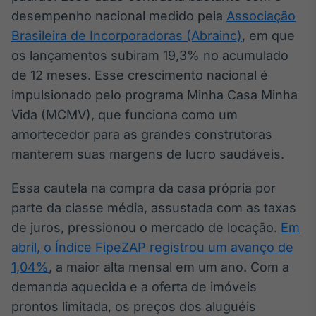
Broadcast
desempenho nacional medido pela
Associação
Ticker
Brasileira de Incorporadoras (Abrainc)
, em que
Cotações e
os lançamentos subiram 19,3% no acumulado
headlines de
notícias
de 12 meses. Esse crescimento nacional é
impulsionado pelo programa Minha Casa Minha
Vida (MCMV), que funciona como um
Broadcast
Widgets
amortecedor para as grandes construtoras
Componentes
manterem suas margens de lucro saudáveis.
para conteúdos e
funcionalidades
Essa cautela na compra da casa própria por
parte da classe média, assustada com as taxas
Broadcast
de juros, pressionou o mercado de locação.
Em
Wallboard
abril, o Índice FipeZAP registrou um avanço de
Conteúdos e
1,04%
, a maior alta mensal em um ano. Com a
dados para
displays e telas
demanda aquecida e a oferta de imóveis
prontos limitada, os preços dos aluguéis