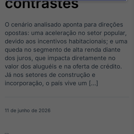
contrastes
Broadcast
Agro
Tudo sobre o
agronegócio
O cenário analisado aponta para direções
opostas: uma aceleração no setor popular,
devido aos incentivos habitacionais; e uma
Broadcast
queda no segmento de alta renda diante
Político
dos juros, que impacta diretamente no
Os bastidores da
valor dos aluguéis e na oferta de crédito.
política em
tempo real
Já nos setores de construção e
incorporação, o país vive um […]
Broadcast
Energia
O setor de
11 de junho de 2026
energia elétrica
no Brasil