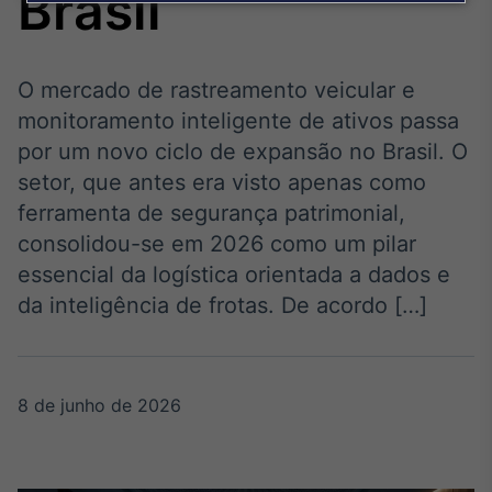
Brasil
Broadcast
Agro
Tudo sobre o
agronegócio
O mercado de rastreamento veicular e
monitoramento inteligente de ativos passa
por um novo ciclo de expansão no Brasil. O
Broadcast
setor, que antes era visto apenas como
Político
ferramenta de segurança patrimonial,
Os bastidores da
consolidou-se em 2026 como um pilar
política em tempo
real
essencial da logística orientada a dados e
da inteligência de frotas. De acordo […]
Broadcast
Energia
O setor de
8 de junho de 2026
energia elétrica
no Brasil