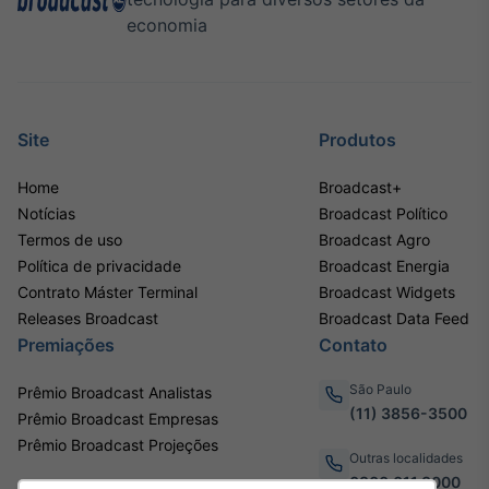
economia
Site
Produtos
Home
Broadcast+
Notícias
Broadcast Político
Termos de uso
Broadcast Agro
Política de privacidade
Broadcast Energia
Contrato Máster Terminal
Broadcast Widgets
Releases Broadcast
Broadcast Data Feed
Premiações
Contato
São Paulo
Prêmio Broadcast Analistas
(11) 3856-3500
Prêmio Broadcast Empresas
Prêmio Broadcast Projeções
Outras localidades
0800.011.3000