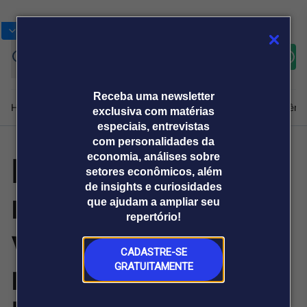
Bolsas
Gráficos
Moedas
Commoditie
Cotações
Assine
Entrar
agora
Receba uma newsletter
Home
Produtos e soluções
Notícias
Blog
Weekend
Institucional
Prêmi
exclusiva com matérias
especiais, entrevistas
com personalidades da
Mercado de
economia, análises sobre
Plataformas
setores econômicos, além
Broadcast
Prêmio Broadcast
Agências de
Prêmio Broadcast
de insights e curiosidades
rastreamento
Sobre nós
Releases Broadcast
Releases
que ajudam a ampliar seu
comunicação
Analistas
Empresas
Broadcast+
repertório!
O mercado
veicular vive
financeiro em
tempo real
CADASTRE-SE
novo ciclo no
GRATUITAMENTE
Prêmio Broadcast
Branded Content
Projeções