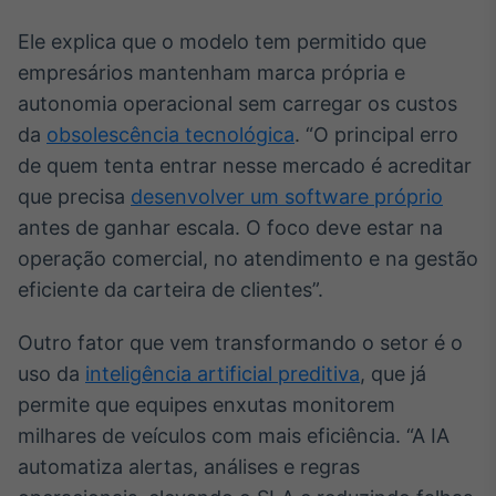
Broadcast
Ele explica que o modelo tem permitido que
Curadoria
empresários mantenham marca própria e
Curadoria de
conteúdos
autonomia operacional sem carregar os custos
noticiosos
Soluções de
da
obsolescência tecnológica
. “O principal erro
Tecnologia
de quem tenta entrar nesse mercado é acreditar
Broadcast
que precisa
desenvolver um software próprio
Radar
antes de ganhar escala. O foco deve estar na
Monitoramento
operação comercial, no atendimento e na gestão
inteligente de
notícias e
eficiente da carteira de clientes”.
conteúdos
Outro fator que vem transformando o setor é o
Broadcast
uso da
inteligência artificial preditiva
, que já
Fundos
permite que equipes enxutas monitorem
A melhor
plataforma para
milhares de veículos com mais eficiência. “A IA
analisar fundos
automatiza alertas, análises e regras
de investimento
no Brasil