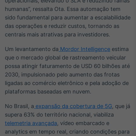
operacionais, elevando o SLA e reduzindo falhas
IA
humanas”, ressalta Ota. Essa automação tem
Em breve
sido fundamental para aumentar a escalabilidade
das operações e reduzir custos, tornando as
centrais mais atrativas para investidores.
Um levantamento da
Mordor Intelligence
estima
BroadFast
que o mercado global de rastreamento veicular
Em breve
possa atingir faturamento de USD 60 bilhões até
2030, impulsionado pelo aumento das frotas
ligadas ao comércio eletrônico e pela adoção de
plataformas baseadas em nuvem.
Gestão de
No Brasil, a
expansão da cobertura de 5G
, que já
Investimentos
Em breve
supera 63% do território nacional, viabiliza
telemetria avançada
, vídeo embarcado e
analytics em tempo real, criando condições para