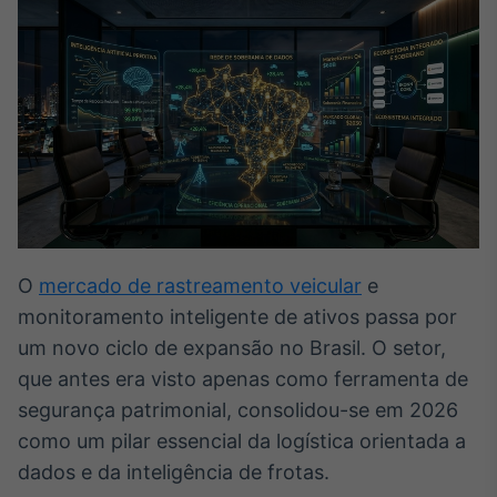
Broadcast
White Label
Plataforma para
conteúdos
personalizados
Soluções de Dados
e Conteúdos
Broadcast
OTC
Plataforma para
negociação de
ativos
O
mercado de rastreamento veicular
e
monitoramento inteligente de ativos passa por
Broadcast
um novo ciclo de expansão no Brasil. O setor,
Datafeed
que antes era visto apenas como ferramenta de
APIs para
segurança patrimonial, consolidou-se em 2026
integração de
como um pilar essencial da logística orientada a
conteúdos e
dados
dados e da inteligência de frotas.