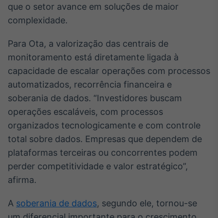
que o setor avance em soluções de maior
Tokenização
complexidade.
de ativos
Em breve
Para Ota, a valorização das centrais de
monitoramento está diretamente ligada à
capacidade de escalar operações com processos
automatizados, recorrência financeira e
Crédito
soberania de dados. “Investidores buscam
Em breve
operações escaláveis, com processos
organizados tecnologicamente e com controle
total sobre dados. Empresas que dependem de
plataformas terceiras ou concorrentes podem
perder competitividade e valor estratégico”,
afirma.
A
soberania de dados
, segundo ele, tornou-se
um diferencial importante para o crescimento