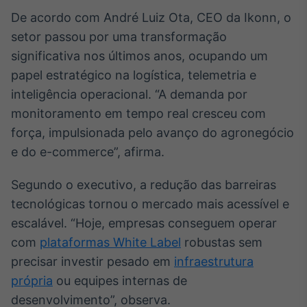
Broadcast
De acordo com André Luiz Ota, CEO da Ikonn, o
Ticker
setor passou por uma transformação
Cotações e
significativa nos últimos anos, ocupando um
headlines de
notícias
papel estratégico na logística, telemetria e
inteligência operacional. “A demanda por
Broadcast
monitoramento em tempo real cresceu com
Widgets
força, impulsionada pelo avanço do agronegócio
Componentes
e do e-commerce”, afirma.
para conteúdos e
funcionalidades
Segundo o executivo, a redução das barreiras
tecnológicas tornou o mercado mais acessível e
Broadcast
escalável. “Hoje, empresas conseguem operar
Wallboard
com
plataformas White Label
robustas sem
Conteúdos e
precisar investir pesado em
infraestrutura
dados para
displays e telas
própria
ou equipes internas de
desenvolvimento”, observa.