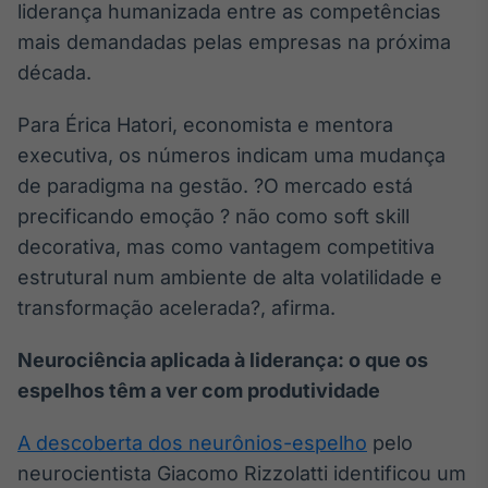
liderança humanizada entre as competências
IA
mais demandadas pelas empresas na próxima
Em breve
década.
Para Érica Hatori, economista e mentora
executiva, os números indicam uma mudança
de paradigma na gestão. ?O mercado está
BroadFast
precificando emoção ? não como soft skill
Em breve
decorativa, mas como vantagem competitiva
estrutural num ambiente de alta volatilidade e
transformação acelerada?, afirma.
Gestão de
Neurociência aplicada à liderança: o que os
Investimentos
espelhos têm a ver com produtividade
Em breve
A descoberta dos neurônios-espelho
pelo
neurocientista Giacomo Rizzolatti identificou um