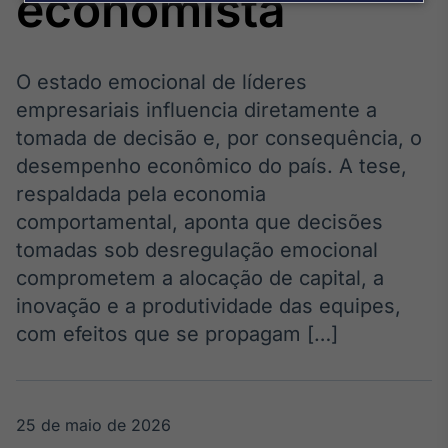
economista
Broadcast
Agro
Tudo sobre o
agronegócio
O estado emocional de líderes
empresariais influencia diretamente a
tomada de decisão e, por consequência, o
Broadcast
desempenho econômico do país. A tese,
Político
respaldada pela economia
Os bastidores da
comportamental, aponta que decisões
política em
tempo real
tomadas sob desregulação emocional
comprometem a alocação de capital, a
Broadcast
inovação e a produtividade das equipes,
Energia
com efeitos que se propagam […]
O setor de
energia elétrica
no Brasil
25 de maio de 2026