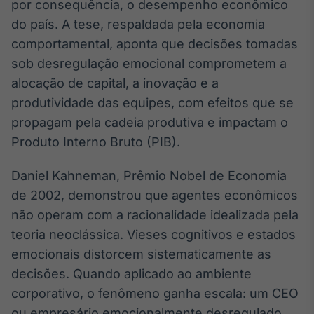
por consequência, o desempenho econômico
Broadcast
do país. A tese, respaldada pela economia
Ticker
comportamental, aponta que decisões tomadas
Cotações e
headlines de
sob desregulação emocional comprometem a
notícias
alocação de capital, a inovação e a
produtividade das equipes, com efeitos que se
Broadcast
propagam pela cadeia produtiva e impactam o
Widgets
Produto Interno Bruto (PIB).
Componentes
para conteúdos e
Daniel Kahneman, Prêmio Nobel de Economia
funcionalidades
de 2002, demonstrou que agentes econômicos
não operam com a racionalidade idealizada pela
Broadcast
teoria neoclássica. Vieses cognitivos e estados
Wallboard
emocionais distorcem sistematicamente as
Conteúdos e
dados para
decisões. Quando aplicado ao ambiente
displays e telas
corporativo, o fenômeno ganha escala: um CEO
ou empresário emocionalmente desregulado