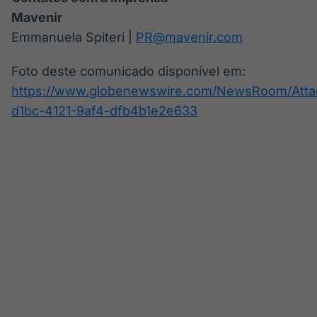
Mavenir
Emmanuela Spiteri |
PR@mavenir.com
Foto deste comunicado disponível em:
https://www.globenewswire.com/NewsRoom/Att
d1bc-4121-9af4-dfb4b1e2e633