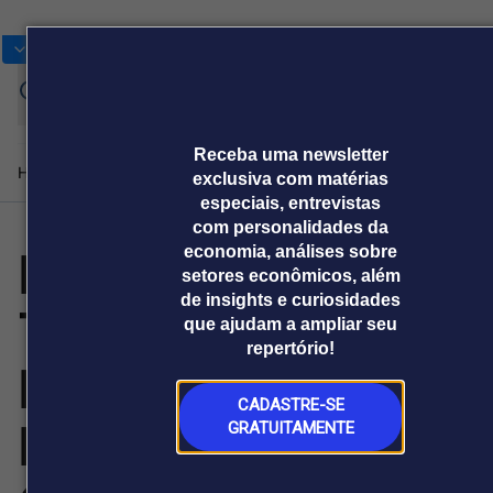
Bolsas
Gráficos
Moedas
Commoditie
Cotações
Entra
Receba uma newsletter
Home
Produtos e soluções
Notícias
Blog
Weekend
Institucional
Prêmi
exclusiva com matérias
especiais, entrevistas
com personalidades da
Mavenir e
economia, análises sobre
Plataformas
setores econômicos, além
Broadcast
Prêmio Broadcast
Agências de
Prêmio Broadcast
Prêmio B
de insights e curiosidades
TextNow
Sobre nós
Releases Broadcast
Releases
Branded 
que ajudam a ampliar seu
comunicação
Analistas
Empresas
Proje
Broadcast+
Broadcast
repertório!
Agro
O mercado
Premiadas com
financeiro em
Tudo sobre o
tempo real
agronegócio
CADASTRE-SE
Melhor MVNO e
GRATUITAMENTE