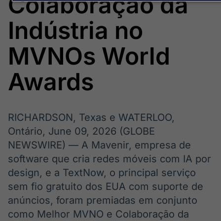
Colaboração da
Broadcast
Broadcast
Energia
White Label
Indústria no
O setor de
Plataforma para
energia elétrica
conteúdos
no Brasil
personalizados
MVNOs World
Soluções de Dados
e Conteúdos
Awards
Broadcast
Broadcast
OTC
Datafeed
Plataforma para
APIs para
negociação de
integração de
RICHARDSON, Texas e WATERLOO,
ativos
conteúdos e
Ontário, June 09, 2026 (GLOBE
dados
NEWSWIRE) — A Mavenir, empresa de
Broadcast
Broadcast
software que cria redes móveis com IA por
Widgets
Wallboard
design, e a TextNow, o principal serviço
Componentes
Conteúdos e
sem fio gratuito dos EUA com suporte de
para conteúdos e
dados para
funcionalidades
displays e telas
Soluções de
anúncios, foram premiadas em conjunto
Tecnologia
como Melhor MVNO e Colaboração da