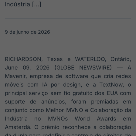
Indústria […]
Broadcast
Broadcast
Radar
Fundos
Monitoramento
A melhor
inteligente de
plataforma para
9 de junho de 2026
notícias e
analisar fundos
conteúdos
de investimento
no Brasil
BroadFast
Gestão de
RICHARDSON, Texas e WATERLOO, Ontário,
Investimentos
Em breve
Em breve
June 09, 2026 (GLOBE NEWSWIRE) — A
Mavenir, empresa de software que cria redes
móveis com IA por design, e a TextNow, o
principal serviço sem fio gratuito dos EUA com
Crédito
suporte de anúncios, foram premiadas em
Em breve
conjunto como Melhor MVNO e Colaboração da
Indústria no MVNOs World Awards em
Amsterdã. O prêmio reconhece a colaboração
da dupla para redefinir o controle de direitos de