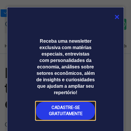
Bolsas
Gráficos
Moedas
Commoditie
Cotações
Assine
Entrar
agora
Receba uma newsletter
Home
Produtos e soluções
Notícias
Blog
Weekend
Institucional
Prêmi
exclusiva com matérias
especiais, entrevistas
com personalidades da
Marca investe em
economia, análises sobre
Plataformas
setores econômicos, além
Broadcast
Prêmio Broadcast
Agências de
Prêmio Broadcast
de insights e curiosidades
tricot versátil e
Sobre nós
Releases Broadcast
Releases
que ajudam a ampliar seu
comunicação
Analistas
Empresas
Broadcast+
repertório!
O mercado
contemporâneo
financeiro em
tempo real
CADASTRE-SE
GRATUITAMENTE
Prêmio Broadcast
O Brasil concentra um dos maiores
Branded Content
Projeções