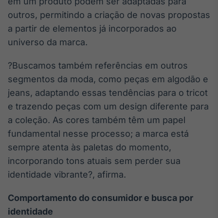
em um produto podem ser adaptadas para
Tokenização
outros, permitindo a criação de novas propostas
de ativos
a partir de elementos já incorporados ao
Em breve
universo da marca.
?Buscamos também referências em outros
segmentos da moda, como peças em algodão e
Crédito
jeans, adaptando essas tendências para o tricot
Em breve
e trazendo peças com um design diferente para
a coleção. As cores também têm um papel
fundamental nesse processo; a marca está
sempre atenta às paletas do momento,
incorporando tons atuais sem perder sua
identidade vibrante?, afirma.
Comportamento do consumidor e busca por
identidade