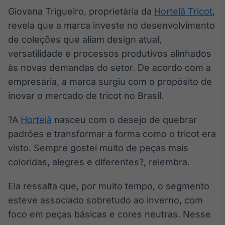
Broadcast
Giovana Trigueiro, proprietária da
Hortelã Tricot
,
Ticker
revela que a marca investe no desenvolvimento
Cotações e
de coleções que aliam design atual,
headlines de
notícias
versatilidade e processos produtivos alinhados
às novas demandas do setor. De acordo com a
empresária, a marca surgiu com o propósito de
Broadcast
Widgets
inovar o mercado de tricot no Brasil.
Componentes
para conteúdos e
?A
Hortelã
nasceu com o desejo de quebrar
funcionalidades
padrões e transformar a forma como o tricot era
visto. Sempre gostei muito de peças mais
Broadcast
coloridas, alegres e diferentes?, relembra.
Wallboard
Conteúdos e
Ela ressalta que, por muito tempo, o segmento
dados para
esteve associado sobretudo ao inverno, com
displays e telas
foco em peças básicas e cores neutras. Nesse