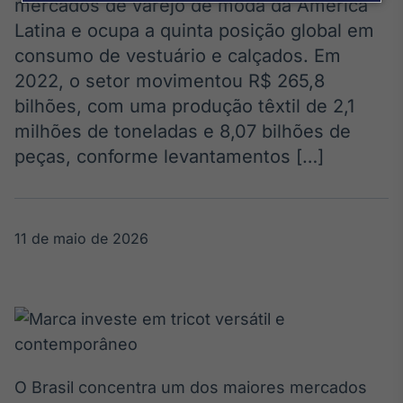
Broadcast
mercados de varejo de moda da América
Agro
Latina e ocupa a quinta posição global em
Tudo sobre o
consumo de vestuário e calçados. Em
agronegócio
2022, o setor movimentou R$ 265,8
bilhões, com uma produção têxtil de 2,1
milhões de toneladas e 8,07 bilhões de
Broadcast
peças, conforme levantamentos […]
Político
Os bastidores da
política em
tempo real
11 de maio de 2026
Broadcast
Energia
O setor de
energia elétrica
no Brasil
O Brasil concentra um dos maiores mercados