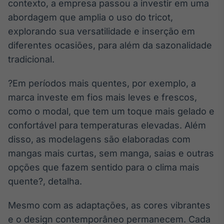
contexto, a empresa passou a investir em uma
Broadcast
abordagem que amplia o uso do tricot,
Curadoria
explorando sua versatilidade e inserção em
Curadoria de
conteúdos
diferentes ocasiões, para além da sazonalidade
noticiosos
Soluções de
tradicional.
Tecnologia
?Em períodos mais quentes, por exemplo, a
Broadcast
marca investe em fios mais leves e frescos,
Radar
como o modal, que tem um toque mais gelado e
Monitoramento
inteligente de
confortável para temperaturas elevadas. Além
notícias e
disso, as modelagens são elaboradas com
conteúdos
mangas mais curtas, sem manga, saias e outras
Broadcast
opções que fazem sentido para o clima mais
Fundos
quente?, detalha.
A melhor
plataforma para
Mesmo com as adaptações, as cores vibrantes
analisar fundos
de investimento
e o design contemporâneo permanecem. Cada
no Brasil