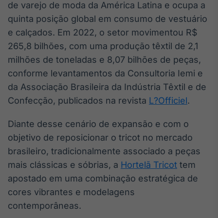
Broadcast
de varejo de moda da América Latina e ocupa a
White Label
quinta posição global em consumo de vestuário
Plataforma para
e calçados. Em 2022, o setor movimentou R$
conteúdos
personalizados
265,8 bilhões, com uma produção têxtil de 2,1
Soluções de Dados
milhões de toneladas e 8,07 bilhões de peças,
e Conteúdos
conforme levantamentos da Consultoria Iemi e
Broadcast
da Associação Brasileira da Indústria Têxtil e de
OTC
Confecção, publicados na revista
L?Officiel
.
Plataforma para
negociação de
ativos
Diante desse cenário de expansão e com o
objetivo de reposicionar o tricot no mercado
brasileiro, tradicionalmente associado a peças
Broadcast
Datafeed
mais clássicas e sóbrias, a
Hortelã Tricot
tem
APIs para
apostado em uma combinação estratégica de
integração de
cores vibrantes e modelagens
conteúdos e
dados
contemporâneas.