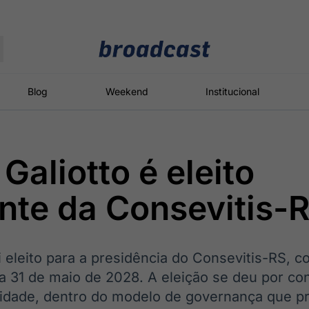
Moedas
Commodities
Blog
Weekend
Institucional
Galiotto é eleito
roadcast
Content
ções
Broadcast
Broadcast
Broadcast
nte da Consevitis-
Político
Energia
White Label
Os bastidores da
O setor de
Plataforma para
política em
energia elétrica
conteúdos
tempo real
no Brasil
personalizados
i eleito para a presidência do Consevitis-RS, 
a 31 de maio de 2028. A eleição se deu por co
tidade, dentro do modelo de governança que pr
Broadcast
Broadcast
Broadcast
Broadcast