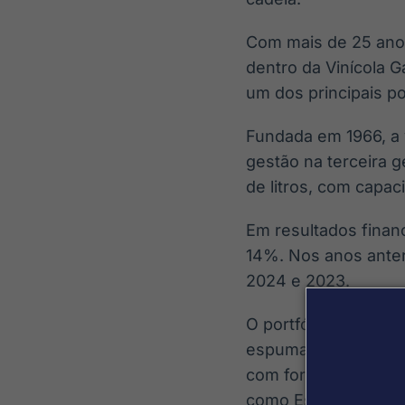
Com mais de 25 anos 
dentro da Vinícola G
um dos principais pol
Fundada em 1966, a 
gestão na terceira 
de litros, com capac
Em resultados finan
14%. Nos anos anter
2024 e 2023.
O portfólio da Galio
espumantes, sucos de
com forte presença 
como Espírito Santo