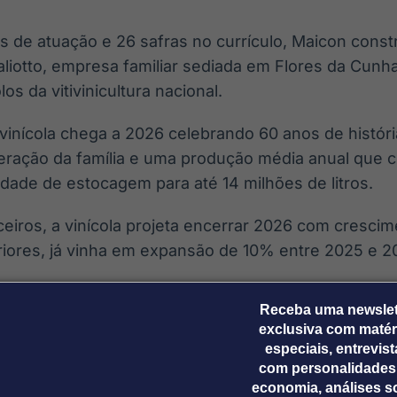
de atuação e 26 safras no currículo, Maicon constru
aliotto, empresa familiar sediada em Flores da Cunha
os da vitivinicultura nacional.
vinícola chega a 2026 celebrando 60 anos de histór
geração da família e uma produção média anual que 
idade de estocagem para até 14 milhões de litros.
ceiros, a vinícola projeta encerrar 2026 com cresci
iores, já vinha em expansão de 10% entre 2025 e 2
Receba uma newslet
tto conta com 62 SKUs distribuídos entre vinhos de m
exclusiva com matér
 uva, frisantes e cooler. A empresa atende todo o te
especiais, entrevis
no Sudeste ? especialmente no Rio de Janeiro ?, a
com personalidades
economia, análises s
, Maranhão, Pará e Rio Grande do Norte. No cenário 