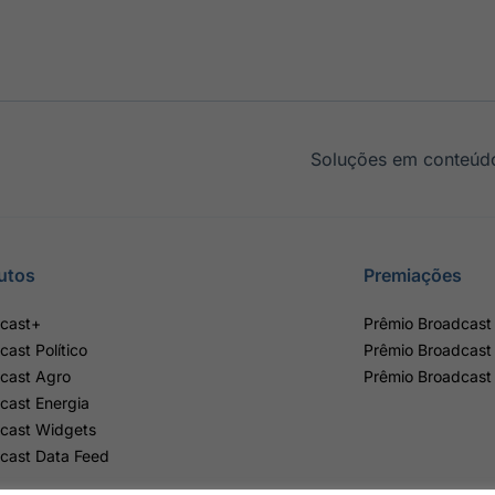
Soluções em conteúdo
utos
Premiações
cast+
Prêmio Broadcast 
cast Político
Prêmio Broadcast
cast Agro
Prêmio Broadcast
cast Energia
cast Widgets
cast Data Feed