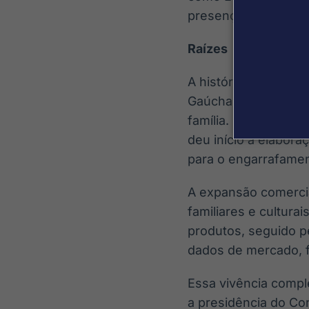
presença em outros 
Raízes
A história da viníco
Gaúcha. Décadas depo
família. Em 1966, co
deu início à elabora
para o engarrafamen
A expansão comercia
familiares e cultura
produtos, seguido p
dados de mercado, f
Essa vivência comple
a presidência do Co