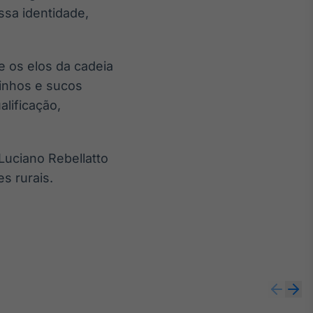
ossa identidade,
e os elos da cadeia
vinhos e sucos
alificação,
Luciano Rebellatto
s rurais.