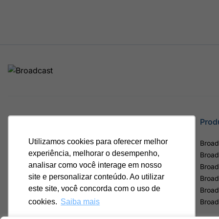
Site
Prod
Utilizamos cookies para oferecer melhor
Home
Broad
experiência, melhorar o desempenho,
Notícias
Broad
analisar como você interage em nosso
Termos de uso
Broad
site e personalizar conteúdo. Ao utilizar
Política de privacidade
Broad
este site, você concorda com o uso de
Contrato Máster Terminal
Broad
Releases Broadcast
Broad
cookies.
Saiba mais