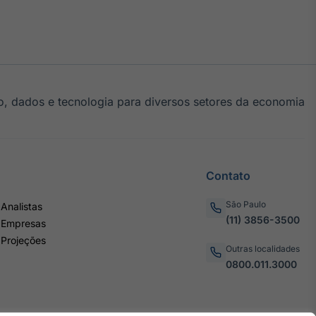
, dados e tecnologia para diversos setores da economia
Contato
São Paulo
Analistas
(11) 3856-3500
 Empresas
 Projeções
Outras localidades
0800.011.3000