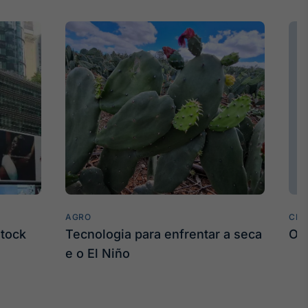
AGRO
CLI
stock
Tecnologia para enfrentar a seca
O 
e o El Niño