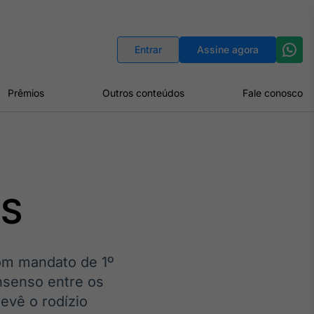
Indicadores
Conversor de Moedas
Entrar
Assine agora
Prêmios
Outros conteúdos
Fale conosco
RS
com mandato de 1º
nsenso entre os
evê o rodízio