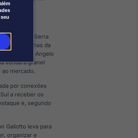
além
dades
 seu
Itália para a Serra
 primeiras vinhas da
or à produção, Angelo
da venda a granel
u ao mercado.
nada por conexões
 Sul a receber os
destaque e, segundo
n Galiotto leva para
r, organizar e