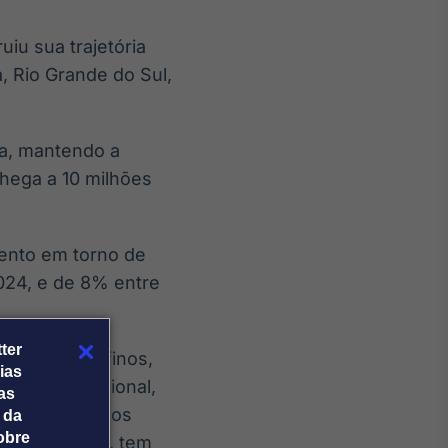
iu sua trajetória
, Rio Grande do Sul,
ia, mantendo a
chega a 10 milhões
mento em torno de
024, e de 8% entre
ter
esa, vinhos finos,
ias
rritório nacional,
tas
lém de mercados
 da
obre
internacional, tem