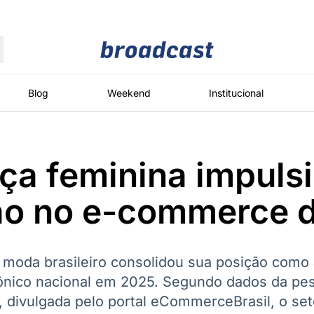
Moedas
Commodities
Blog
Weekend
Institucional
ça feminina impuls
roadcast
Content
ções
Broadcast
Broadcast
Broadcast
ão no e-commerce 
Político
Energia
White Label
Os bastidores da
O setor de
Plataforma para
política em
energia elétrica
conteúdos
tempo real
no Brasil
personalizados
oda brasileiro consolidou sua posição como a 
ônico nacional em 2025. Segundo dados da pe
ivulgada pelo portal eCommerceBrasil, o set
Broadcast
Broadcast
Broadcast
Broadcast