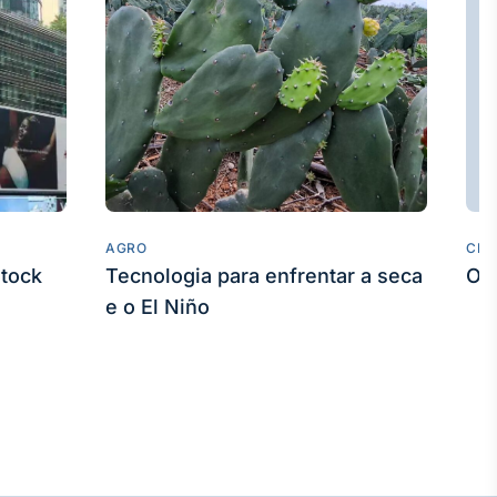
AGRO
CLI
stock
Tecnologia para enfrentar a seca
O 
e o El Niño