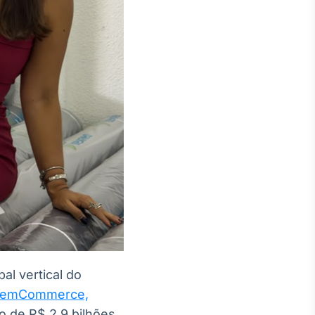
al vertical do
emCommerce,
o de R$ 2,9 bilhões