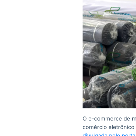
O e-commerce de mod
comércio eletrônic
divulgada pelo port