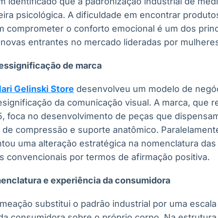
m identificado que a padronização industrial de me
ira psicológica. A dificuldade em encontrar produt
m comprometer o conforto emocional é um dos princ
r novas entrantes no mercado lideradas por mulhere
ressignificação de marca
ari Gelinski Store
desenvolveu um modelo de negóc
resignificação da comunicação visual. A marca, que 
 foca no desenvolvimento de peças que dispensam 
ia de compressão e suporte anatômico. Paralelamente
tou uma alteração estratégica na nomenclatura das
as convencionais por termos de afirmação positiva.
enclatura e experiência da consumidora
meação substitui o padrão industrial por uma escala 
 da consumidora sobre o próprio corpo. Na estrutura