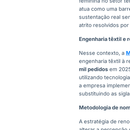
feminina no setor te
atua como uma barre
sustentação real se
atrito resolvidos po
Engenharia têxtil e 
Nesse contexto, a
M
engenharia têxtil à 
mil pedidos
em 2025,
utilizando tecnolog
a empresa implemen
substituindo as sigl
Metodologia de nom
A estratégia de reno
alterar a percepção