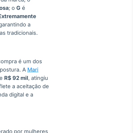
osa
; o
G
é
Extremamente
garantindo a
s tradicionais.
 compra é um dos
postura. A
Mari
de
R$ 92 mil
, atingiu
lete a aceitação de
a digital e a
erado por mulheres