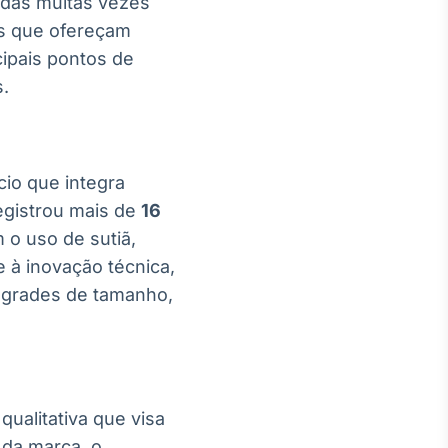
didas muitas vezes
os que ofereçam
ipais pontos de
s.
io que integra
registrou mais de
16
o uso de sutiã,
 à inovação técnica,
 grades de tamanho,
qualitativa que visa
 da marca, o