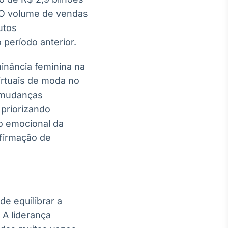
 O volume de vendas
utos
período anterior.
nância feminina na
irtuais de moda no
o mudanças
 priorizando
ão emocional da
firmação de
e equilibrar a
 A liderança