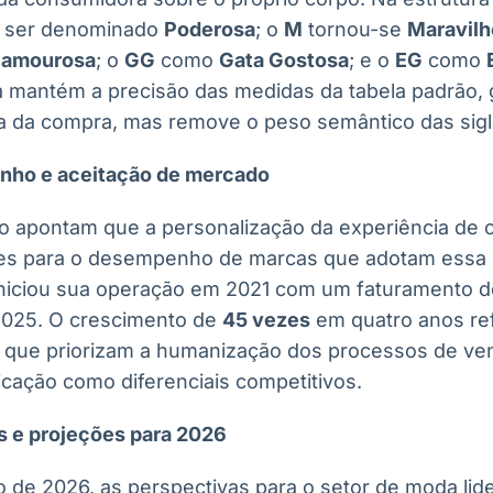
 ser denominado
Poderosa
; o
M
tornou-se
Maravilh
lamourosa
; o
GG
como
Gata Gostosa
; e o
EG
como
 mantém a precisão das medidas da tabela padrão, 
ca da compra, mas remove o peso semântico das sigla
nho e aceitação de mercado
o apontam que a personalização da experiência de
tes para o desempenho de marcas que adotam essa 
iniciou sua operação em 2021 com um faturamento 
025. O crescimento de
45 vezes
em quatro anos ref
que priorizam a humanização dos processos de vend
ação como diferenciais competitivos.
s e projeções para 2026
 de 2026, as perspectivas para o setor de moda lid