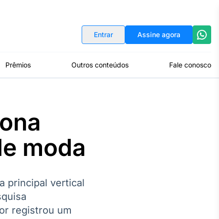
Indicadores
Conversor de Moedas
Entrar
Assine agora
Prêmios
Outros conteúdos
Fale conosco
iona
de moda
principal vertical
squisa
or registrou um