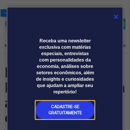
Bolsas
Gráficos
Moedas
Commoditie
Cotações
Assine
Entrar
agora
Receba uma newsletter
Home
Produtos e soluções
Notícias
Blog
Weekend
Institucional
Prêmi
exclusiva com matérias
especiais, entrevistas
com personalidades da
Leonardo
economia, análises sobre
Plataformas
setores econômicos, além
Broadcast
Prêmio Broadcast
Agências de
Prêmio Broadcast
de insights e curiosidades
Deruiche amplia a
Sobre nós
Releases Broadcast
Releases
que ajudam a ampliar seu
comunicação
Analistas
Empresas
Broadcast+
repertório!
O mercado
análise da
financeiro em
tempo real
CADASTRE-SE
qualidade na
GRATUITAMENTE
Prêmio Broadcast
Branded Content
Projeções