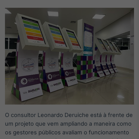
Broadcast
White Label
Plataforma para
conteúdos
personalizados
Soluções de Dados
e Conteúdos
Broadcast
OTC
Plataforma para
negociação de
ativos
Broadcast
Datafeed
APIs para
O consultor Leonardo Deruiche está à frente de
integração de
um projeto que vem ampliando a maneira como
conteúdos e
dados
os gestores públicos avaliam o funcionamento