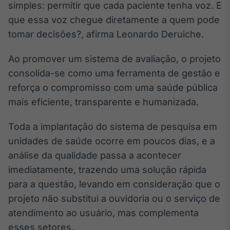
simples: permitir que cada paciente tenha voz. E
IA
que essa voz chegue diretamente a quem pode
Em breve
tomar decisões?, afirma Leonardo Deruiche.
Ao promover um sistema de avaliação, o projeto
consolida-se como uma ferramenta de gestão e
reforça o compromisso com uma saúde pública
BroadFast
mais eficiente, transparente e humanizada.
Em breve
Toda a implantação do sistema de pesquisa em
unidades de saúde ocorre em poucos dias, e a
análise da qualidade passa a acontecer
Gestão de
imediatamente, trazendo uma solução rápida
Investimentos
para a questão, levando em consideração que o
Em breve
projeto não substitui a ouvidoria ou o serviço de
atendimento ao usuário, mas complementa
esses setores.