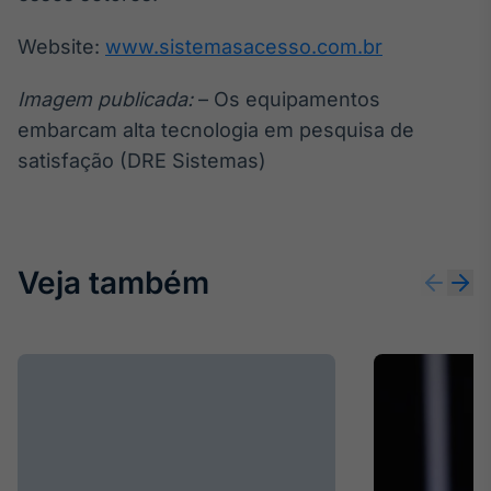
Tokenização
Website:
www.sistemasacesso.com.br
de ativos
Em breve
Imagem publicada:
– Os equipamentos
embarcam alta tecnologia em pesquisa de
satisfação (DRE Sistemas)
Crédito
Em breve
Veja também