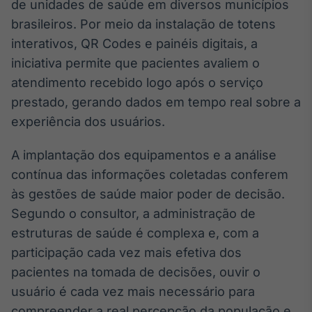
de unidades de saúde em diversos municípios
Broadcast
brasileiros. Por meio da instalação de totens
Ticker
interativos, QR Codes e painéis digitais, a
Cotações e
headlines de
iniciativa permite que pacientes avaliem o
notícias
atendimento recebido logo após o serviço
prestado, gerando dados em tempo real sobre a
Broadcast
experiência dos usuários.
Widgets
Componentes
A implantação dos equipamentos e a análise
para conteúdos e
contínua das informações coletadas conferem
funcionalidades
às gestões de saúde maior poder de decisão.
Segundo o consultor, a administração de
Broadcast
estruturas de saúde é complexa e, com a
Wallboard
participação cada vez mais efetiva dos
Conteúdos e
dados para
pacientes na tomada de decisões, ouvir o
displays e telas
usuário é cada vez mais necessário para
compreender a real percepção da população e,