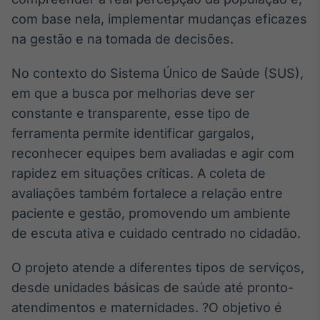
Broadcast
com base nela, implementar mudanças eficazes
Curadoria
na gestão e na tomada de decisões.
Curadoria de
conteúdos
No contexto do Sistema Único de Saúde (SUS),
noticiosos
Soluções de
em que a busca por melhorias deve ser
Tecnologia
constante e transparente, esse tipo de
Broadcast
ferramenta permite identificar gargalos,
Radar
reconhecer equipes bem avaliadas e agir com
Monitoramento
rapidez em situações críticas. A coleta de
inteligente de
notícias e
avaliações também fortalece a relação entre
conteúdos
paciente e gestão, promovendo um ambiente
Broadcast
de escuta ativa e cuidado centrado no cidadão.
Fundos
O projeto atende a diferentes tipos de serviços,
A melhor
plataforma para
desde unidades básicas de saúde até pronto-
analisar fundos
de investimento
atendimentos e maternidades. ?O objetivo é
no Brasil