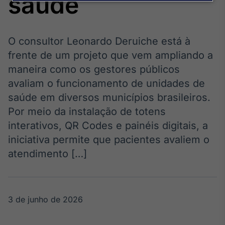
saúde
Broadcast
Agro
Tudo sobre o
agronegócio
O consultor Leonardo Deruiche está à
frente de um projeto que vem ampliando a
maneira como os gestores públicos
Broadcast
avaliam o funcionamento de unidades de
Político
saúde em diversos municípios brasileiros.
Os bastidores da
Por meio da instalação de totens
política em
tempo real
interativos, QR Codes e painéis digitais, a
iniciativa permite que pacientes avaliem o
Broadcast
atendimento […]
Energia
O setor de
energia elétrica
no Brasil
3 de junho de 2026