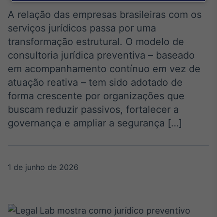
Broadcast
Agro
A relação das empresas brasileiras com os
Tudo sobre o
serviços jurídicos passa por uma
agronegócio
transformação estrutural. O modelo de
consultoria jurídica preventiva – baseado
em acompanhamento contínuo em vez de
Broadcast
atuação reativa – tem sido adotado de
Político
forma crescente por organizações que
Os bastidores da
política em tempo
buscam reduzir passivos, fortalecer a
real
governança e ampliar a segurança […]
Broadcast
Energia
1 de junho de 2026
O setor de
energia elétrica
no Brasil