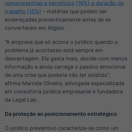
remuneratórias e benefícios (16%) e duração do
Broadcast
trabalho (15%)
– matérias que podem ser
Curadoria
endereçadas preventivamente antes de se
Curadoria de
conteúdos
converterem em litígios.
noticiosos
Soluções de
Tecnologia
“A empresa que só aciona o jurídico quando o
problema já aconteceu está sempre em
Broadcast
desvantagem. Ela gasta mais, decide com menos
Radar
Monitoramento
informação e ainda carrega o passivo emocional
inteligente de
de uma crise que poderia não ter existido”,
notícias e
conteúdos
afirma Marcela Oliveira, advogada especializada
em consultoria jurídica empresarial e fundadora
Broadcast
da Legal Lab.
Fundos
A melhor
Da proteção ao posicionamento estratégico
plataforma para
analisar fundos
de investimento
O jurídico preventivo caracteriza-se como um
no Brasil