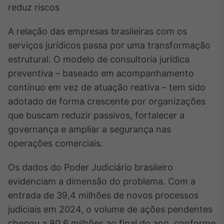
Broadcast
White Label
Plataforma para
A relação das empresas brasileiras com os
conteúdos
serviços jurídicos passa por uma transformação
personalizados
Soluções de Dados
estrutural. O modelo de consultoria jurídica
e Conteúdos
preventiva – baseado em acompanhamento
Broadcast
contínuo em vez de atuação reativa – tem sido
OTC
adotado de forma crescente por organizações
Plataforma para
que buscam reduzir passivos, fortalecer a
negociação de
ativos
governança e ampliar a segurança nas
operações comerciais.
Broadcast
Os dados do Poder Judiciário brasileiro
Datafeed
evidenciam a dimensão do problema. Com a
APIs para
integração de
entrada de 39,4 milhões de novos processos
conteúdos e
dados
judiciais em 2024, o volume de ações pendentes
chegou a 80,6 milhões ao final do ano, conforme