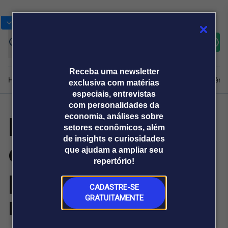
Bolsas
Gráficos
Moedas
Commoditie
Cotações
Assine
Entrar
agora
Receba uma newsletter
Home
Produtos e soluções
Notícias
Blog
Weekend
Institucional
Prêmi
exclusiva com matérias
especiais, entrevistas
com personalidades da
Legal Lab mostra
economia, análises sobre
Plataformas
setores econômicos, além
Broadcast
Prêmio Broadcast
Agências de
Prêmio Broadcast
de insights e curiosidades
como jurídico
Sobre nós
Releases Broadcast
Releases
que ajudam a ampliar seu
comunicação
Analistas
Empresas
Broadcast+
repertório!
O mercado
preventivo reduz
financeiro em
tempo real
CADASTRE-SE
riscos
GRATUITAMENTE
Prêmio Broadcast
Branded Content
Projeções