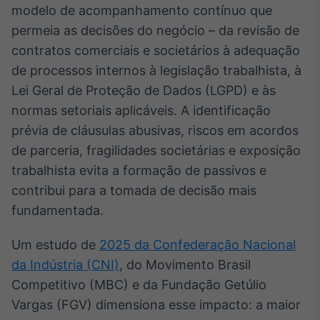
modelo de acompanhamento contínuo que
IA
permeia as decisões do negócio – da revisão de
Em breve
contratos comerciais e societários à adequação
de processos internos à legislação trabalhista, à
Lei Geral de Proteção de Dados (LGPD) e às
normas setoriais aplicáveis. A identificação
BroadFast
prévia de cláusulas abusivas, riscos em acordos
Em breve
de parceria, fragilidades societárias e exposição
trabalhista evita a formação de passivos e
contribui para a tomada de decisão mais
fundamentada.
Gestão de
Um estudo de
2025 da Confederação Nacional
Investimentos
da Indústria (CNI)
, do Movimento Brasil
Em breve
Competitivo (MBC) e da Fundação Getúlio
Vargas (FGV) dimensiona esse impacto: a maior