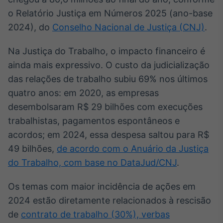
Broadcast
o Relatório Justiça em Números 2025 (ano-base
Ticker
2024), do
Conselho Nacional de Justiça (CNJ)
.
Cotações e
headlines de
notícias
Na Justiça do Trabalho, o impacto financeiro é
ainda mais expressivo. O custo da judicialização
das relações de trabalho subiu 69% nos últimos
Broadcast
quatro anos: em 2020, as empresas
Widgets
desembolsaram R$ 29 bilhões com execuções
Componentes
para conteúdos e
trabalhistas, pagamentos espontâneos e
funcionalidades
acordos; em 2024, essa despesa saltou para R$
49 bilhões,
de acordo com o Anuário da Justiça
Broadcast
do Trabalho, com base no DataJud/CNJ
.
Wallboard
Conteúdos e
Os temas com maior incidência de ações em
dados para
displays e telas
2024 estão diretamente relacionados à rescisão
de
contrato de trabalho (30%), verbas