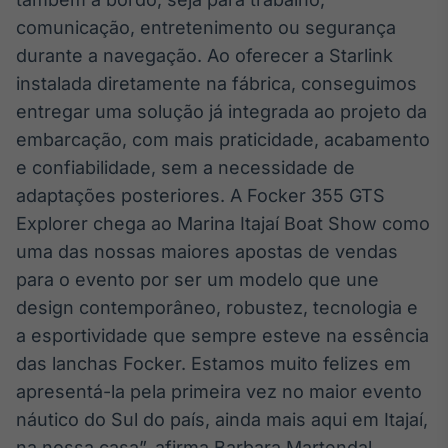
Broadcast
comunicação, entretenimento ou segurança
Curadoria
durante a navegação. Ao oferecer a Starlink
Curadoria de
instalada diretamente na fábrica, conseguimos
conteúdos
noticiosos
Soluções de
entregar uma solução já integrada ao projeto da
Tecnologia
embarcação, com mais praticidade, acabamento
e confiabilidade, sem a necessidade de
Broadcast
adaptações posteriores. A Focker 355 GTS
Radar
Explorer chega ao Marina Itajaí Boat Show como
Monitoramento
inteligente de
uma das nossas maiores apostas de vendas
notícias e
conteúdos
para o evento por ser um modelo que une
design contemporâneo, robustez, tecnologia e
Broadcast
a esportividade que sempre esteve na essência
Fundos
das lanchas Focker. Estamos muito felizes em
A melhor
apresentá-la pela primeira vez no maior evento
plataforma para
analisar fundos
náutico do Sul do país, ainda mais aqui em Itajaí,
de investimento
no Brasil
na nossa casa”, afirma Barbara Martendal,