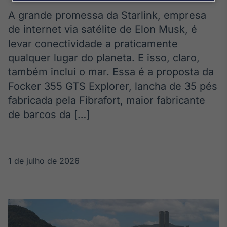
Broadcast
Agro
A grande promessa da Starlink, empresa
Tudo sobre o
de internet via satélite de Elon Musk, é
agronegócio
levar conectividade a praticamente
qualquer lugar do planeta. E isso, claro,
também inclui o mar. Essa é a proposta da
Broadcast
Focker 355 GTS Explorer, lancha de 35 pés
Político
fabricada pela Fibrafort, maior fabricante
Os bastidores da
política em
de barcos da […]
tempo real
Broadcast
1 de julho de 2026
Energia
O setor de
energia elétrica
no Brasil