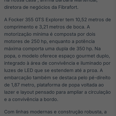
IA
diretora de negócios da Fibrafort.
Em breve
A Focker 355 GTS Explorer tem 10,52 metros de
comprimento e 3,21 metros de boca. A
motorização mínima é composta por dois
motores de 250 hp, enquanto a potência
BroadFast
máxima comporta uma dupla de 350 hp. Na
Em breve
popa, o modelo oferece espaço gourmet duplo,
integrado à área de convivência e iluminado por
luzes de LED que se estendem até a proa. A
embarcação também se destaca pelo pé-direito
Gestão de
de 1,87 metro, plataforma de popa voltada ao
Investimentos
lazer e layout pensado para ampliar a circulação
Em breve
e a convivência a bordo.
Com linhas modernas e construção robusta, a