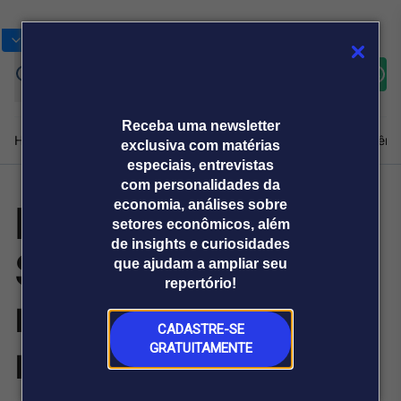
Bolsas
Gráficos
Moedas
Commoditie
Cotações
Assine
Entrar
agora
Receba uma newsletter
Home
Produtos e soluções
Notícias
Blog
Weekend
Institucional
Prêmi
exclusiva com matérias
especiais, entrevistas
com personalidades da
Lancha com
economia, análises sobre
Plataformas
setores econômicos, além
Broadcast
Prêmio Broadcast
Agências de
Prêmio Broadcast
de insights e curiosidades
Starlink estreia
Sobre nós
Releases Broadcast
Releases
que ajudam a ampliar seu
comunicação
Analistas
Empresas
Broadcast+
repertório!
O mercado
no maior evento
financeiro em
tempo real
CADASTRE-SE
náutico do Sul
GRATUITAMENTE
Prêmio Broadcast
Branded Content
Projeções