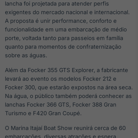
lancha foi projetada para atender perfis
Tokenização
exigentes do mercado nacional e internacional.
de ativos
A proposta é unir performance, conforto e
Em breve
funcionalidade em uma embarcação de médio
porte, voltada tanto para passeios em família
quanto para momentos de confraternização
Crédito
sobre as águas.
Em breve
Além da Focker 355 GTS Explorer, a fabricante
levará ao evento os modelos Focker 212 e
Focker 300, que estarão expostos na área seca.
Na água, o público também poderá conhecer as
lanchas Focker 366 GTS, Focker 388 Gran
Turismo e F420 Gran Coupé.
O Marina Itajaí Boat Show reunirá cerca de 60
embarcações, diversas atrações e espera