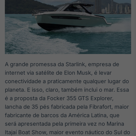
Broadcast
White Label
Plataforma para
conteúdos
personalizados
Soluções de Dados
e Conteúdos
Broadcast
OTC
A grande promessa da Starlink, empresa de
Plataforma para
negociação de
internet via satélite de Elon Musk, é levar
ativos
conectividade a praticamente qualquer lugar do
planeta. E isso, claro, também inclui o mar. Essa
Broadcast
é a proposta da Focker 355 GTS Explorer,
Datafeed
lancha de 35 pés fabricada pela Fibrafort, maior
APIs para
fabricante de barcos da América Latina, que
integração de
conteúdos e
será apresentada pela primeira vez no Marina
dados
Itajaí Boat Show, maior evento náutico do Sul do