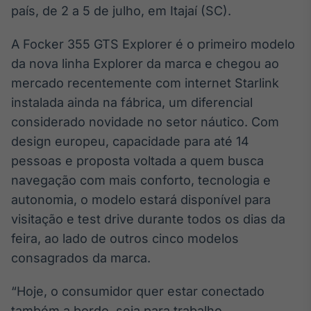
Broadcast
país, de 2 a 5 de julho, em Itajaí (SC).
Ticker
A Focker 355 GTS Explorer é o primeiro modelo
Cotações e
headlines de
da nova linha Explorer da marca e chegou ao
notícias
mercado recentemente com internet Starlink
instalada ainda na fábrica, um diferencial
Broadcast
considerado novidade no setor náutico. Com
Widgets
design europeu, capacidade para até 14
Componentes
pessoas e proposta voltada a quem busca
para conteúdos e
funcionalidades
navegação com mais conforto, tecnologia e
autonomia, o modelo estará disponível para
Broadcast
visitação e test drive durante todos os dias da
Wallboard
feira, ao lado de outros cinco modelos
Conteúdos e
consagrados da marca.
dados para
displays e telas
“Hoje, o consumidor quer estar conectado
também a bordo, seja para trabalho,