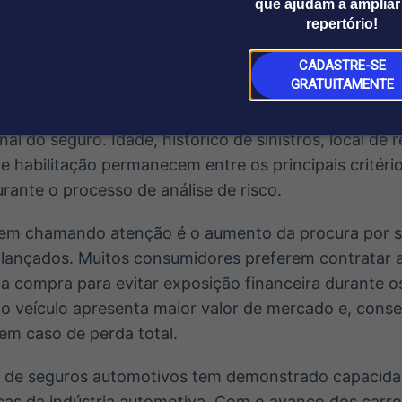
que ajudam a ampliar
essidade de deslocamento. Essa facilidade tem contr
repertório!
automotivo e estimular a competitividade entre as e
CADASTRE-SE
GRATUITAMENTE
motorista continua sendo um dos fatores mais impo
nal do seguro. Idade, histórico de sinistros, local de r
e habilitação permanecem entre os principais critéri
rante o processo de análise de risco.
em chamando atenção é o aumento da procura por s
-lançados. Muitos consumidores preferem contratar 
a compra para evitar exposição financeira durante o
 o veículo apresenta maior valor de mercado e, con
em caso de perda total.
o de seguros automotivos tem demonstrado capacida
as da indústria automotiva. Com o avanço dos carro