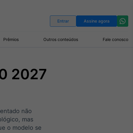
Indicadores
Conversor de Moedas
Entrar
Assine agora
Prêmios
Outros conteúdos
Fale conosco
20 2027
mentado não
lógico, mas
ue o modelo se