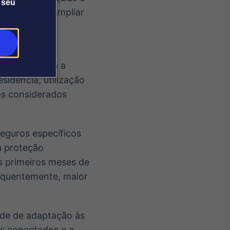
 seu
ibuído para ampliar
mpresas do
rtantes para a
esidência, utilização
os considerados
eguros específicos
a proteção
s primeiros meses de
sequentemente, maior
de de adaptação às
s conectados e a