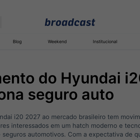
Moedas
Commodities
Blog
Weekend
Institucional
ento do Hyundai i
roadcast
Content
ções
Broadcast
Broadcast
Broadcast
ona seguro auto
Político
Energia
White Label
Os bastidores da
O setor de
Plataforma para
política em tempo
energia elétrica
conteúdos
real
no Brasil
personalizados
dai i20 2027 ao mercado brasileiro tem movi
res interessados em um hatch moderno e tecno
 seguros automotivos. Com a expectativa de q
Broadcast
Broadcast
Broadcast
Broadcast