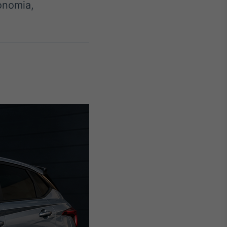
onomia,
Crédito
Em breve