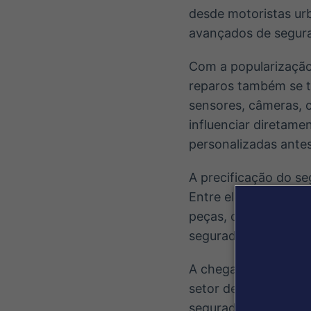
desde motoristas ur
avançados de segur
Com a popularização 
reparos também se t
sensores, câmeras, 
influenciar diretame
personalizadas ante
A precificação do se
Entre eles estão o va
peças, custos médio
seguradoras a determ
A chegada do Hyund
setor de seguros. A
seguradoras de form