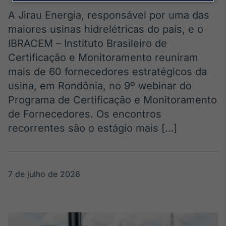
Broadcast
Agro
A Jirau Energia, responsável por uma das
Tudo sobre o
maiores usinas hidrelétricas do país, e o
agronegócio
IBRACEM – Instituto Brasileiro de
Certificação e Monitoramento reuniram
mais de 60 fornecedores estratégicos da
Broadcast
usina, em Rondônia, no 9º webinar do
Político
Programa de Certificação e Monitoramento
Os bastidores da
política em
de Fornecedores. Os encontros
tempo real
recorrentes são o estágio mais […]
Broadcast
Energia
7 de julho de 2026
O setor de
energia elétrica
no Brasil