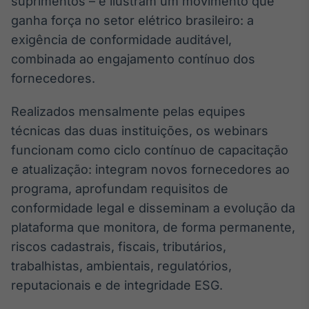
suprimentos – e ilustram um movimento que
Broadcast
ganha força no setor elétrico brasileiro: a
Curadoria
exigência de conformidade auditável,
Curadoria de
conteúdos
combinada ao engajamento contínuo dos
noticiosos
Soluções de
fornecedores.
Tecnologia
Realizados mensalmente pelas equipes
Broadcast
técnicas das duas instituições, os webinars
Radar
funcionam como ciclo contínuo de capacitação
Monitoramento
inteligente de
e atualização: integram novos fornecedores ao
notícias e
programa, aprofundam requisitos de
conteúdos
conformidade legal e disseminam a evolução da
Broadcast
plataforma que monitora, de forma permanente,
Fundos
riscos cadastrais, fiscais, tributários,
A melhor
trabalhistas, ambientais, regulatórios,
plataforma para
analisar fundos
reputacionais e de integridade ESG.
de investimento
no Brasil