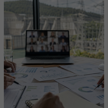
Broadcast
White Label
Plataforma para
conteúdos
personalizados
Soluções de Dados
e Conteúdos
Broadcast
OTC
Plataforma para
negociação de
ativos
Broadcast
Datafeed
APIs para
integração de
conteúdos e
dados