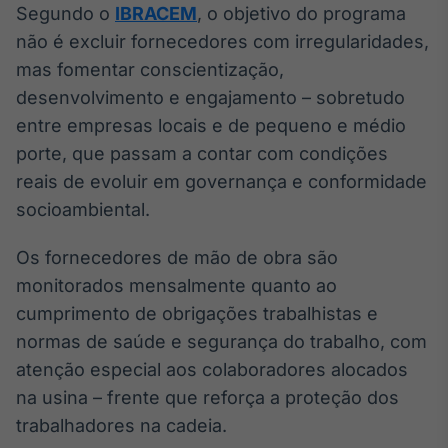
Segundo o
IBRACEM
, o objetivo do programa
IA
não é excluir fornecedores com irregularidades,
Em breve
mas fomentar conscientização,
desenvolvimento e engajamento – sobretudo
entre empresas locais e de pequeno e médio
porte, que passam a contar com condições
BroadFast
reais de evoluir em governança e conformidade
Em breve
socioambiental.
Os fornecedores de mão de obra são
monitorados mensalmente quanto ao
cumprimento de obrigações trabalhistas e
Gestão de
normas de saúde e segurança do trabalho, com
Investimentos
atenção especial aos colaboradores alocados
Em breve
na usina – frente que reforça a proteção dos
trabalhadores na cadeia.