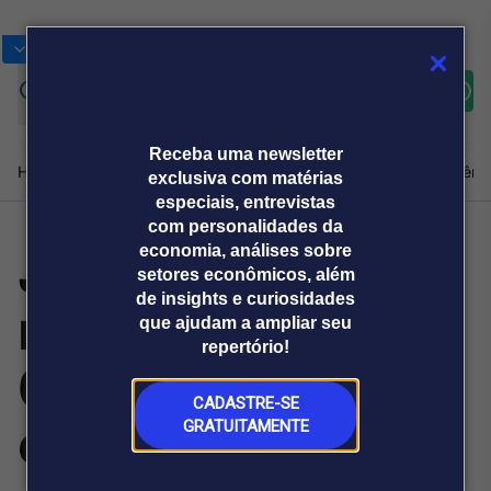
Bolsas
Gráficos
Moedas
Commoditie
Cotações
Assine
Entrar
agora
Receba uma newsletter
Home
Produtos e soluções
Notícias
Blog
Weekend
Institucional
Prêmi
exclusiva com matérias
especiais, entrevistas
com personalidades da
JIRAU e IBRACEM
economia, análises sobre
Plataformas
setores econômicos, além
Broadcast
Prêmio Broadcast
Agências de
Prêmio Broadcast
de insights e curiosidades
reúnem mais de
Sobre nós
Releases Broadcast
Releases
que ajudam a ampliar seu
comunicação
Analistas
Empresas
Broadcast+
repertório!
O mercado
60 fornecedores
financeiro em
tempo real
CADASTRE-SE
em ação ESG
GRATUITAMENTE
Prêmio Broadcast
Branded Content
Projeções