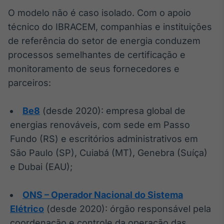
O modelo não é caso isolado. Com o apoio
Tokenização
de ativos
técnico do IBRACEM, companhias e instituições
Em breve
de referência do setor de energia conduzem
processos semelhantes de certificação e
monitoramento de seus fornecedores e
parceiros:
Crédito
Em breve
Be8
(desde 2020): empresa global de
energias renováveis, com sede em Passo
Fundo (RS) e escritórios administrativos em
São Paulo (SP), Cuiabá (MT), Genebra (Suíça)
e Dubai (EAU);
ONS – Operador Nacional do Sistema
Elétrico
(desde 2020): órgão responsável pela
coordenação e controle da operação das