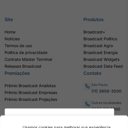
Site
Produtos
Home
Broadcast+
Notícias
Broadcast Político
Termos de uso
Broadcast Agro
Política de privacidade
Broadcast Energia
Contrato Máster Terminal
Broadcast Widgets
Releases Broadcast
Broadcast Data Feed
Premiações
Contato
São Paulo
Prêmio Broadcast Analistas
(11) 3856-3500
Prêmio Broadcast Empresas
Prêmio Broadcast Projeções
Outras localidades
0800.011.3000
Utilizamos cookies para oferecer melhor
experiência, melhorar o desempenho, analisar
Usamos cookies para melhorar sua experiência