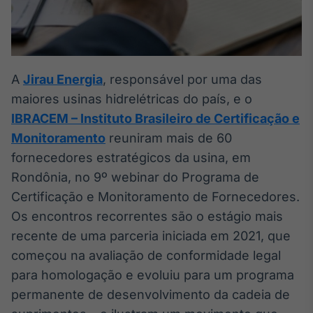
Broadcast
Ticker
Cotações e
headlines de
notícias
A
Jirau Energia
, responsável por uma das
maiores usinas hidrelétricas do país, e o
Broadcast
IBRACEM – Instituto Brasileiro de Certificação e
Widgets
Monitoramento
reuniram mais de 60
Componentes
fornecedores estratégicos da usina, em
para conteúdos e
funcionalidades
Rondônia, no 9º webinar do Programa de
Certificação e Monitoramento de Fornecedores.
Os encontros recorrentes são o estágio mais
Broadcast
recente de uma parceria iniciada em 2021, que
Wallboard
Conteúdos e
começou na avaliação de conformidade legal
dados para
para homologação e evoluiu para um programa
displays e telas
permanente de desenvolvimento da cadeia de