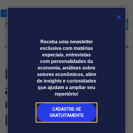
Bolsas
Gráficos
Moedas
Commoditie
Cotações
Assine
Entrar
agora
Receba uma newsletter
Home
Produtos e soluções
Notícias
Blog
Weekend
Institucional
Prêmi
exclusiva com matérias
especiais, entrevistas
com personalidades da
InternetSul
economia, análises sobre
Plataformas
setores econômicos, além
Broadcast
Prêmio Broadcast
Agências de
Prêmio Broadcast
de insights e curiosidades
apresenta
Sobre nós
Releases Broadcast
Releases
que ajudam a ampliar seu
comunicação
Analistas
Empresas
Broadcast+
repertório!
O mercado
Campanha Poste
financeiro em
tempo real
CADASTRE-SE
Limpo à Coinfra
GRATUITAMENTE
Prêmio Broadcast
Branded Content
Projeções