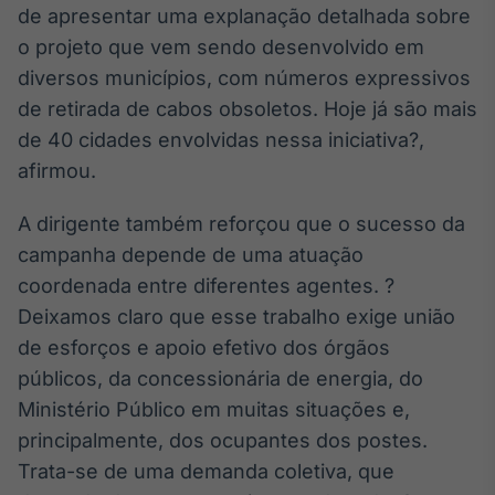
de apresentar uma explanação detalhada sobre
Broadcast
Curadoria
o projeto que vem sendo desenvolvido em
Curadoria de
diversos municípios, com números expressivos
conteúdos
de retirada de cabos obsoletos. Hoje já são mais
noticiosos
Soluções de
de 40 cidades envolvidas nessa iniciativa?,
Tecnologia
afirmou.
Broadcast
Radar
A dirigente também reforçou que o sucesso da
Monitoramento
campanha depende de uma atuação
inteligente de
coordenada entre diferentes agentes. ?
notícias e
conteúdos
Deixamos claro que esse trabalho exige união
de esforços e apoio efetivo dos órgãos
Broadcast
públicos, da concessionária de energia, do
Fundos
Ministério Público em muitas situações e,
A melhor
plataforma para
principalmente, dos ocupantes dos postes.
analisar fundos
Trata-se de uma demanda coletiva, que
de investimento
no Brasil