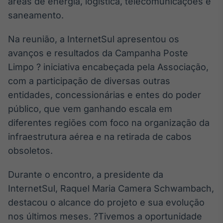
áreas de energia, logística, telecomunicações e
Broadcast
saneamento.
Ticker
Cotações e
Na reunião, a InternetSul apresentou os
headlines de
notícias
avanços e resultados da Campanha Poste
Limpo ? iniciativa encabeçada pela Associação,
com a participação de diversas outras
Broadcast
Widgets
entidades, concessionárias e entes do poder
Componentes
público, que vem ganhando escala em
para conteúdos e
diferentes regiões com foco na organização da
funcionalidades
infraestrutura aérea e na retirada de cabos
obsoletos.
Broadcast
Wallboard
Durante o encontro, a presidente da
Conteúdos e
InternetSul, Raquel Maria Camera Schwambach,
dados para
displays e telas
destacou o alcance do projeto e sua evolução
nos últimos meses. ?Tivemos a oportunidade