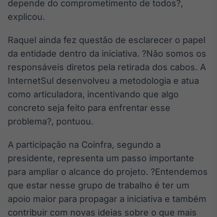
depende do comprometimento de todos?,
IA
explicou.
Em breve
Raquel ainda fez questão de esclarecer o papel
da entidade dentro da iniciativa. ?Não somos os
responsáveis diretos pela retirada dos cabos. A
InternetSul desenvolveu a metodologia e atua
BroadFast
como articuladora, incentivando que algo
Em breve
concreto seja feito para enfrentar esse
problema?, pontuou.
A participação na Coinfra, segundo a
Gestão de
presidente, representa um passo importante
Investimentos
para ampliar o alcance do projeto. ?Entendemos
Em breve
que estar nesse grupo de trabalho é ter um
apoio maior para propagar a iniciativa e também
contribuir com novas ideias sobre o que mais