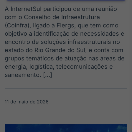
Broadcast
Agro
A InternetSul participou de uma reunião
Tudo sobre o
com o Conselho de Infraestrutura
agronegócio
(Coinfra), ligado à Fiergs, que tem como
objetivo a identificação de necessidades e
encontro de soluções infraestruturais no
Broadcast
estado do Rio Grande do Sul, e conta com
Político
grupos temáticos de atuação nas áreas de
Os bastidores da
política em
energia, logística, telecomunicações e
tempo real
saneamento. […]
Broadcast
Energia
11 de maio de 2026
O setor de
energia elétrica
no Brasil