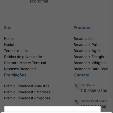
economia
Site
Produtos
Home
Broadcast+
Notícias
Broadcast Político
Termos de uso
Broadcast Agro
Política de privacidade
Broadcast Energia
Contrato Máster Terminal
Broadcast Widgets
Releases Broadcast
Broadcast Data Feed
Premiações
Contato
São Paulo
Prêmio Broadcast Analistas
(11) 3856-3500
Prêmio Broadcast Empresas
Prêmio Broadcast Projeções
Outras localidades
0800.011.3000