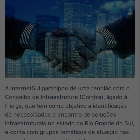
Broadcast
White Label
Plataforma para
conteúdos
personalizados
Soluções de Dados
e Conteúdos
Broadcast
OTC
Plataforma para
negociação de
ativos
A InternetSul participou de uma reunião com o
Conselho de Infraestrutura (Coinfra), ligado à
Broadcast
Datafeed
Fiergs, que tem como objetivo a identificação
APIs para
de necessidades e encontro de soluções
integração de
infraestruturais no estado do Rio Grande do Sul,
conteúdos e
dados
e conta com grupos temáticos de atuação nas