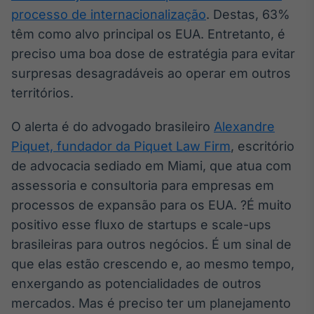
Broadcast
processo de internacionalização
. Destas, 63%
Ticker
têm como alvo principal os EUA. Entretanto, é
Cotações e
preciso uma boa dose de estratégia para evitar
headlines de
notícias
surpresas desagradáveis ao operar em outros
territórios.
Broadcast
O alerta é do advogado brasileiro
Alexandre
Widgets
Piquet, fundador da Piquet Law Firm
, escritório
Componentes
para conteúdos e
de advocacia sediado em Miami, que atua com
funcionalidades
assessoria e consultoria para empresas em
processos de expansão para os EUA. ?É muito
Broadcast
positivo esse fluxo de startups e scale-ups
Wallboard
brasileiras para outros negócios. É um sinal de
Conteúdos e
que elas estão crescendo e, ao mesmo tempo,
dados para
displays e telas
enxergando as potencialidades de outros
mercados. Mas é preciso ter um planejamento