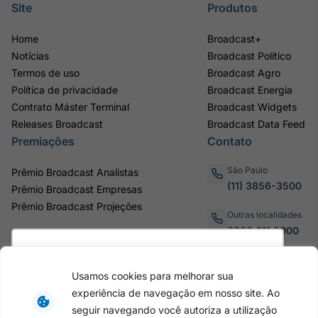
Site
Produtos
Home
Broadcast+
Notícias
Broadcast Político
Termos de uso
Broadcast Agro
Política de privacidade
Broadcast Energia
Contrato Máster Terminal
Broadcast Widgets
Releases Broadcast
Broadcast Data Feed
Premiações
Contato
São Paulo
Prêmio Broadcast Analistas
(11) 3856-3500
Prêmio Broadcast Empresas
Prêmio Broadcast Projeções
Outras localidades
0800.011.3000
Utilizamos cookies para oferecer melhor
experiência, melhorar o desempenho, analisar
Usamos cookies para melhorar sua
como você interage em nosso site e
Av. Eng. Caetano Álvares, 55
experiência de navegação em nosso site. Ao
personalizar conteúdo. Ao utilizar este site, você
- 3º e 6º andar, Bairro do
seguir navegando você autoriza a utilização
Limão, São Paulo / SP, CEP