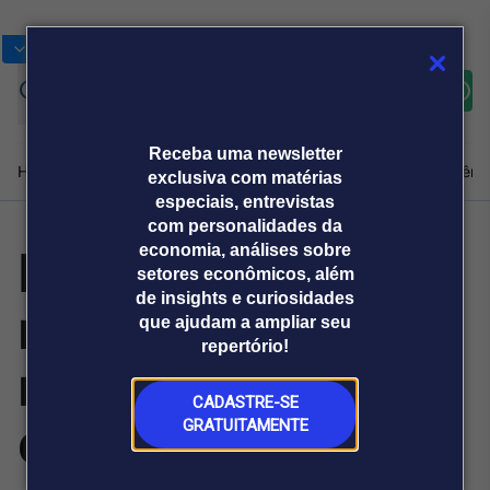
Bolsas
Gráficos
Moedas
Commoditie
Cotações
Assine
Entrar
agora
Receba uma newsletter
Home
Produtos e soluções
Notícias
Blog
Weekend
Institucional
Prêmi
exclusiva com matérias
especiais, entrevistas
com personalidades da
Internacionalizar
economia, análises sobre
Plataformas
setores econômicos, além
Broadcast
Prêmio Broadcast
Agências de
Prêmio Broadcast
de insights e curiosidades
marca é viável,
Sobre nós
Releases Broadcast
Releases
que ajudam a ampliar seu
comunicação
Analistas
Empresas
Broadcast+
repertório!
O mercado
mas exige
financeiro em
tempo real
CADASTRE-SE
decisão correta
GRATUITAMENTE
Prêmio Broadcast
Branded Content
Projeções