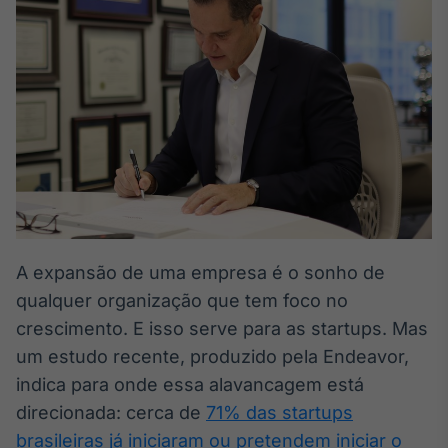
Broadcast
White Label
Plataforma para
conteúdos
personalizados
Soluções de Dados
e Conteúdos
Broadcast
OTC
Plataforma para
negociação de
ativos
A expansão de uma empresa é o sonho de
qualquer organização que tem foco no
Broadcast
crescimento. E isso serve para as startups. Mas
Datafeed
um estudo recente, produzido pela Endeavor,
APIs para
integração de
indica para onde essa alavancagem está
conteúdos e
direcionada: cerca de
71% das startups
dados
brasileiras já iniciaram ou pretendem iniciar o