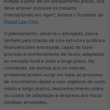
evitado a partir de um planejamento prévio, que
IA
deve antever inclusive os tratados
Em breve
internacionais em vigor?, lembra o fundador da
Piquet Law Firm
.
O planejamento, observa o advogado, passa
também pela criação de uma estrutura jurídica e
BroadFast
financeira bem encorpada, capaz de fazer
Em breve
previsão e monitoramento de riscos, adaptação
ao mercado local e visão a longo prazo. Na
contramão, ele pontua que os maiores
problemas podem surgir em meio ao processo
Gestão de
de crescimento rápido e sem objetivos de curto,
Investimentos
médio e longo prazos, desconhecimento sobre
Em breve
os custos de adaptação e desprezo aos riscos
cambiais envolvidos.