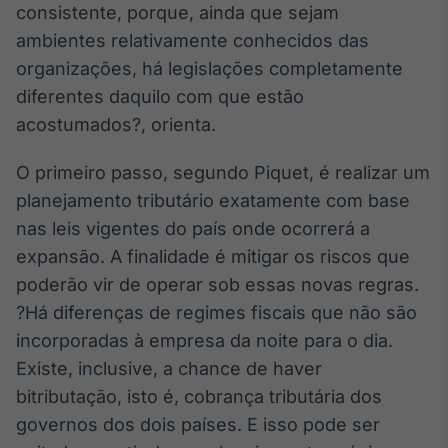
consistente, porque, ainda que sejam
Broadcast
ambientes relativamente conhecidos das
Curadoria
Curadoria de
organizações, há legislações completamente
conteúdos
diferentes daquilo com que estão
noticiosos
Soluções de
acostumados?, orienta.
Tecnologia
O primeiro passo, segundo Piquet, é realizar um
Broadcast
Radar
planejamento tributário exatamente com base
Monitoramento
nas leis vigentes do país onde ocorrerá a
inteligente de
expansão. A finalidade é mitigar os riscos que
notícias e
conteúdos
poderão vir de operar sob essas novas regras.
?Há diferenças de regimes fiscais que não são
Broadcast
incorporadas à empresa da noite para o dia.
Fundos
Existe, inclusive, a chance de haver
A melhor
plataforma para
bitributação, isto é, cobrança tributária dos
analisar fundos
governos dos dois países. E isso pode ser
de investimento
no Brasil