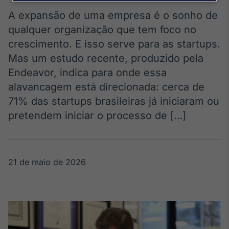
Broadcast
Agro
A expansão de uma empresa é o sonho de
Tudo sobre o
qualquer organização que tem foco no
agronegócio
crescimento. E isso serve para as startups.
Mas um estudo recente, produzido pela
Endeavor, indica para onde essa
Broadcast
alavancagem está direcionada: cerca de
Político
71% das startups brasileiras já iniciaram ou
Os bastidores da
política em
pretendem iniciar o processo de […]
tempo real
Broadcast
21 de maio de 2026
Energia
O setor de
energia elétrica
no Brasil