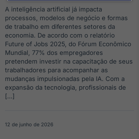
Broadcast
Agro
A inteligência artificial já impacta
Tudo sobre o
processos, modelos de negócio e formas
agronegócio
de trabalho em diferentes setores da
economia. De acordo com o relatório
Future of Jobs 2025, do Fórum Econômico
Broadcast
Mundial, 77% dos empregadores
Político
pretendem investir na capacitação de seus
Os bastidores da
política em
trabalhadores para acompanhar as
tempo real
mudanças impulsionadas pela IA. Com a
expansão da tecnologia, profissionais de
Broadcast
[…]
Energia
O setor de
energia elétrica
no Brasil
12 de junho de 2026