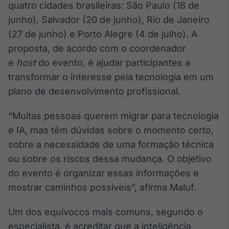
quatro cidades brasileiras: São Paulo (18 de
Broadcast
junho), Salvador (20 de junho), Rio de Janeiro
Curadoria
(27 de junho) e Porto Alegre (4 de julho). A
Curadoria de
conteúdos
proposta, de acordo com o coordenador
noticiosos
Soluções de
e
host
do evento, é ajudar participantes a
Tecnologia
transformar o interesse pela tecnologia em um
Broadcast
plano de desenvolvimento profissional.
Radar
Monitoramento
“Muitas pessoas querem migrar para tecnologia
inteligente de
e IA, mas têm dúvidas sobre o momento certo,
notícias e
conteúdos
sobre a necessidade de uma formação técnica
ou sobre os riscos dessa mudança. O objetivo
Broadcast
do evento é organizar essas informações e
Fundos
mostrar caminhos possíveis”, afirma Maluf.
A melhor
plataforma para
analisar fundos
Um dos equívocos mais comuns, segundo o
de investimento
especialista, é acreditar que a inteligência
no Brasil