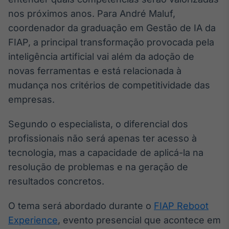
Broadcast
nos próximos anos. Para André Maluf,
Ticker
coordenador da graduação em Gestão de IA da
Cotações e
FIAP, a principal transformação provocada pela
headlines de
notícias
inteligência artificial vai além da adoção de
novas ferramentas e está relacionada à
Broadcast
mudança nos critérios de competitividade das
Widgets
empresas.
Componentes
para conteúdos e
Segundo o especialista, o diferencial dos
funcionalidades
profissionais não será apenas ter acesso à
tecnologia, mas a capacidade de aplicá-la na
Broadcast
resolução de problemas e na geração de
Wallboard
resultados concretos.
Conteúdos e
dados para
displays e telas
O tema será abordado durante o
FIAP Reboot
Experience
, evento presencial que acontece em