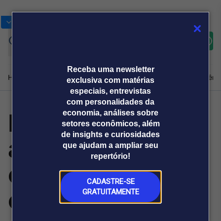
Bolsas
Gráficos
Moedas
Commoditie
Cotações
Assine
Entrar
agora
Receba uma newsletter
Home
Produtos e soluções
Notícias
Blog
Weekend
Institucional
Prêmi
exclusiva com matérias
especiais, entrevistas
com personalidades da
Inteligência
economia, análises sobre
Plataformas
setores econômicos, além
Broadcast
Prêmio Broadcast
Agências de
Prêmio Broadcast
de insights e curiosidades
artificial amplia
Sobre nós
Releases Broadcast
Releases
que ajudam a ampliar seu
comunicação
Analistas
Empresas
Broadcast+
repertório!
O mercado
oportunidades de
financeiro em
tempo real
CADASTRE-SE
carreira
GRATUITAMENTE
Prêmio Broadcast
Branded Content
Projeções