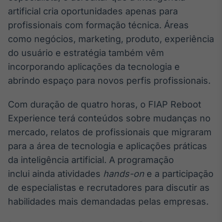
artificial cria oportunidades apenas para
IA
profissionais com formação técnica. Áreas
Em breve
como negócios, marketing, produto, experiência
do usuário e estratégia também vêm
incorporando aplicações da tecnologia e
abrindo espaço para novos perfis profissionais.
BroadFast
Em breve
Com duração de quatro horas, o FIAP Reboot
Experience terá conteúdos sobre mudanças no
mercado, relatos de profissionais que migraram
para a área de tecnologia e aplicações práticas
da inteligência artificial. A programação
Gestão de
inclui ainda atividades
hands-on
Investimentos
e a participação
Em breve
de especialistas e recrutadores para discutir as
habilidades mais demandadas pelas empresas.