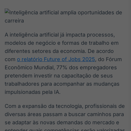
Broadcast
White Label
Plataforma para
conteúdos
personalizados
Soluções de Dados
A inteligência artificial já impacta processos,
e Conteúdos
modelos de negócio e formas de trabalho em
Broadcast
diferentes setores da economia. De acordo
OTC
com
o relatório Future of Jobs 2025
, do Fórum
Plataforma para
Econômico Mundial, 77% dos empregadores
negociação de
ativos
pretendem investir na capacitação de seus
trabalhadores para acompanhar as mudanças
Broadcast
impulsionadas pela IA.
Datafeed
Com a expansão da tecnologia, profissionais de
APIs para
integração de
diversas áreas passam a buscar caminhos para
conteúdos e
dados
se adaptar às novas demandas do mercado e
entender quais competências serão valorizadas