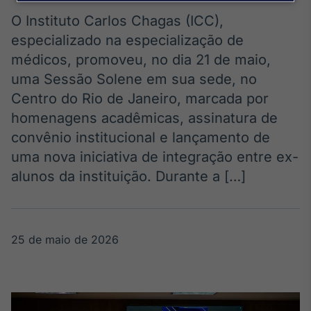
Broadcast
Agro
O Instituto Carlos Chagas (ICC),
Tudo sobre o
especializado na especialização de
agronegócio
médicos, promoveu, no dia 21 de maio,
uma Sessão Solene em sua sede, no
Centro do Rio de Janeiro, marcada por
Broadcast
homenagens acadêmicas, assinatura de
Político
convênio institucional e lançamento de
Os bastidores da
política em
uma nova iniciativa de integração entre ex-
tempo real
alunos da instituição. Durante a […]
Broadcast
Energia
25 de maio de 2026
O setor de
energia elétrica
no Brasil