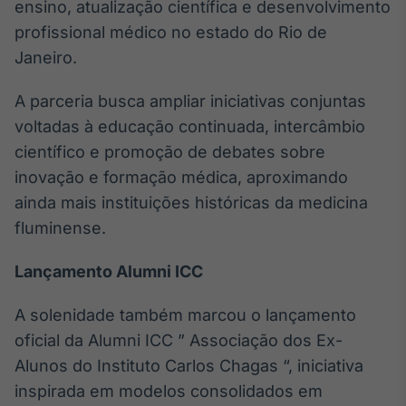
ensino, atualização científica e desenvolvimento
Broadcast
profissional médico no estado do Rio de
Curadoria
Janeiro.
Curadoria de
conteúdos
noticiosos
Soluções de
A parceria busca ampliar iniciativas conjuntas
Tecnologia
voltadas à educação continuada, intercâmbio
científico e promoção de debates sobre
Broadcast
inovação e formação médica, aproximando
Radar
ainda mais instituições históricas da medicina
Monitoramento
inteligente de
fluminense.
notícias e
conteúdos
Lançamento Alumni ICC
Broadcast
A solenidade também marcou o lançamento
Fundos
A melhor
oficial da Alumni ICC ” Associação dos Ex-
plataforma para
Alunos do Instituto Carlos Chagas “, iniciativa
analisar fundos
de investimento
inspirada em modelos consolidados em
no Brasil