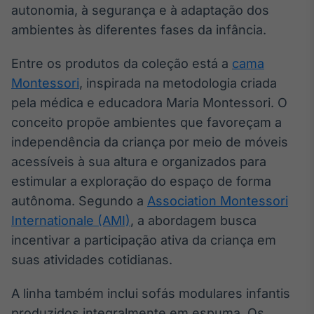
autonomia, à segurança e à adaptação dos
Broadcast
Ticker
ambientes às diferentes fases da infância.
Cotações e
headlines de
Entre os produtos da coleção está a
cama
notícias
Montessori
, inspirada na metodologia criada
pela médica e educadora Maria Montessori. O
Broadcast
conceito propõe ambientes que favoreçam a
Widgets
independência da criança por meio de móveis
Componentes
acessíveis à sua altura e organizados para
para conteúdos e
funcionalidades
estimular a exploração do espaço de forma
autônoma. Segundo a
Association Montessori
Internationale (AMI)
, a abordagem busca
Broadcast
Wallboard
incentivar a participação ativa da criança em
Conteúdos e
suas atividades cotidianas.
dados para
displays e telas
A linha também inclui sofás modulares infantis
produzidos integralmente em espuma. Os