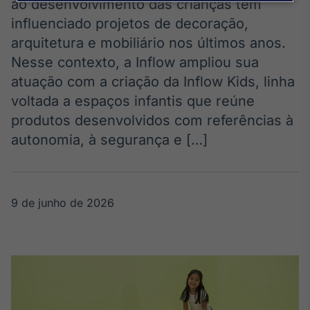
Broadcast
ao desenvolvimento das crianças tem
Agro
influenciado projetos de decoração,
Tudo sobre o
arquitetura e mobiliário nos últimos anos.
agronegócio
Nesse contexto, a Inflow ampliou sua
atuação com a criação da Inflow Kids, linha
voltada a espaços infantis que reúne
Broadcast
produtos desenvolvidos com referências à
Político
autonomia, à segurança e […]
Os bastidores da
política em
tempo real
9 de junho de 2026
Broadcast
Energia
O setor de
energia elétrica
no Brasil