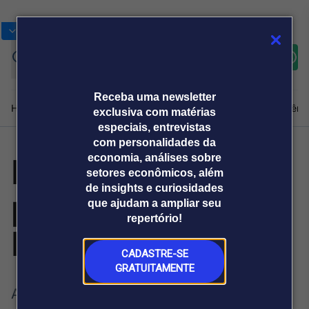
Bolsas
Gráficos
Moedas
Commoditie
Cotações
Assine
Entrar
agora
Receba uma newsletter
Home
Produtos e soluções
Notícias
Blog
Weekend
Institucional
Prêmi
exclusiva com matérias
especiais, entrevistas
com personalidades da
Inflow amplia
economia, análises sobre
Plataformas
setores econômicos, além
Broadcast
Prêmio Broadcast
Agências de
Prêmio Broadcast
de insights e curiosidades
portfólio com a
Sobre nós
Releases Broadcast
Releases
que ajudam a ampliar seu
comunicação
Analistas
Empresas
Broadcast+
repertório!
O mercado
Inflow Kids
financeiro em
tempo real
CADASTRE-SE
GRATUITAMENTE
Prêmio Broadcast
A busca por ambientes infantis adaptados
Branded Content
Projeções