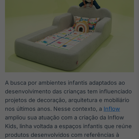
Broadcast
White Label
Plataforma para
conteúdos
personalizados
Soluções de Dados
e Conteúdos
Broadcast
OTC
Plataforma para
negociação de
ativos
A busca por ambientes infantis adaptados ao
desenvolvimento das crianças tem influenciado
Broadcast
projetos de decoração, arquitetura e mobiliário
Datafeed
nos últimos anos. Nesse contexto, a
Inflow
APIs para
ampliou sua atuação com a criação da Inflow
integração de
conteúdos e
Kids, linha voltada a espaços infantis que reúne
dados
produtos desenvolvidos com referências à