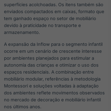
superfícies acolchoadas. Os itens também são
IA
enviados compactados em caixas, formato que
Em breve
tem ganhado espaço no setor de mobiliário
devido à praticidade no transporte e
armazenamento.
BroadFast
A expansão da Inflow para o segmento infantil
Em breve
ocorre em um cenário de crescente interesse
por ambientes planejados para estimular a
autonomia das crianças e otimizar o uso dos
espaços residenciais. A combinação entre
mobiliário modular, referências à metodologia
Gestão de
Montessori e soluções voltadas à adaptação
Investimentos
dos ambientes reflete movimentos observados
Em breve
no mercado de decoração e mobiliário infantil
nos últimos anos.