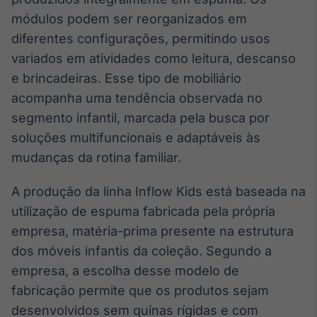
Broadcast
módulos podem ser reorganizados em
Curadoria
diferentes configurações, permitindo usos
Curadoria de
variados em atividades como leitura, descanso
conteúdos
noticiosos
Soluções de
e brincadeiras. Esse tipo de mobiliário
Tecnologia
acompanha uma tendência observada no
segmento infantil, marcada pela busca por
Broadcast
soluções multifuncionais e adaptáveis às
Radar
mudanças da rotina familiar.
Monitoramento
inteligente de
notícias e
A produção da linha Inflow Kids está baseada na
conteúdos
utilização de espuma fabricada pela própria
Broadcast
empresa, matéria-prima presente na estrutura
Fundos
dos móveis infantis da coleção. Segundo a
A melhor
empresa, a escolha desse modelo de
plataforma para
fabricação permite que os produtos sejam
analisar fundos
de investimento
desenvolvidos sem quinas rígidas e com
no Brasil