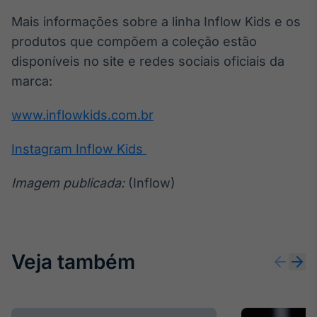
Tokenização
Mais informações sobre a linha Inflow Kids e os
de ativos
produtos que compõem a coleção estão
Em breve
disponíveis no site e redes sociais oficiais da
marca:
www.inflowkids.com.br
Crédito
Em breve
Instagram Inflow Kids
Imagem publicada:
(Inflow)
Veja também