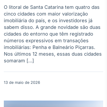
Broadcast
Agro
O litoral de Santa Catarina tem quatro das
Tudo sobre o
cinco cidades com maior valorização
agronegócio
imobiliária do país, e os investidores já
sabem disso. A grande novidade são duas
cidades do entorno que têm registrado
Broadcast
números expressivos em transações
Político
imobiliárias: Penha e Balneário Piçarras.
Os bastidores da
política em
Nos últimos 12 meses, essas duas cidades
tempo real
somaram […]
Broadcast
Energia
13 de maio de 2026
O setor de
energia elétrica
no Brasil