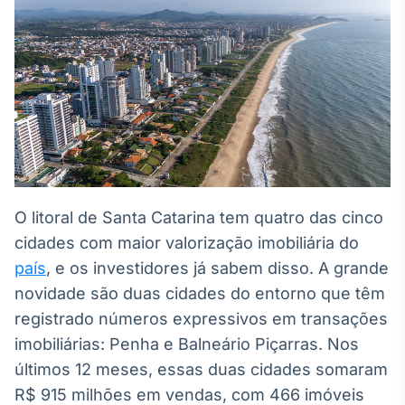
Broadcast
White Label
Plataforma para
conteúdos
personalizados
Soluções de Dados
e Conteúdos
Broadcast
OTC
Plataforma para
negociação de
O litoral de Santa Catarina tem quatro das cinco
ativos
cidades com maior valorização imobiliária do
país
, e os investidores já sabem disso. A grande
Broadcast
novidade são duas cidades do entorno que têm
Datafeed
registrado números expressivos em transações
APIs para
imobiliárias: Penha e Balneário Piçarras. Nos
integração de
conteúdos e
últimos 12 meses, essas duas cidades somaram
dados
R$ 915 milhões em vendas, com 466 imóveis