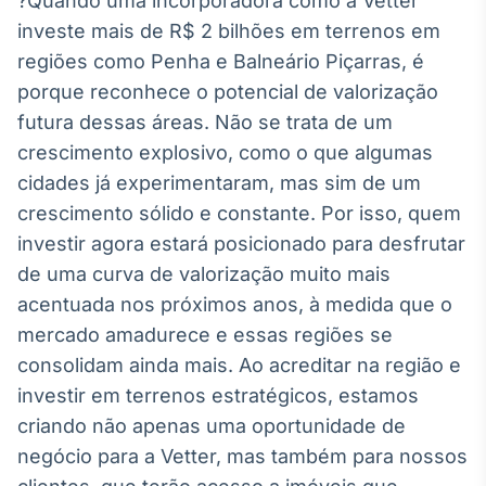
?Quando uma incorporadora como a Vetter
Broadcast
investe mais de R$ 2 bilhões em terrenos em
Curadoria
regiões como Penha e Balneário Piçarras, é
Curadoria de
porque reconhece o potencial de valorização
conteúdos
noticiosos
Soluções de
futura dessas áreas. Não se trata de um
Tecnologia
crescimento explosivo, como o que algumas
cidades já experimentaram, mas sim de um
Broadcast
crescimento sólido e constante. Por isso, quem
Radar
investir agora estará posicionado para desfrutar
Monitoramento
inteligente de
de uma curva de valorização muito mais
notícias e
conteúdos
acentuada nos próximos anos, à medida que o
mercado amadurece e essas regiões se
Broadcast
consolidam ainda mais. Ao acreditar na região e
Fundos
investir em terrenos estratégicos, estamos
A melhor
criando não apenas uma oportunidade de
plataforma para
analisar fundos
negócio para a Vetter, mas também para nossos
de investimento
no Brasil