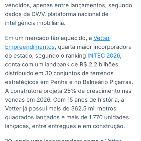
Broadcast
vendidos, apenas entre lançamentos, segundo
Ticker
dados da DWV, plataforma nacional de
Cotações e
inteligência imobiliária.
headlines de
notícias
Em um mercado tão aquecido, a
Vetter
Empreendimentos
, quarta maior incorporadora
Broadcast
do estado, segundo o ranking
INTEC 2026
,
Widgets
conta com um landbank de R$ 2,2 bilhões,
Componentes
distribuído em 30 conjuntos de terrenos
para conteúdos e
funcionalidades
estratégicos em Penha e no Balneário Piçarras.
A construtora projeta 25% de crescimento nas
Broadcast
vendas em 2026. Com 15 anos de história, a
Wallboard
Vetter já possui mais de 362,5 mil metros
Conteúdos e
quadrados lançados e mais de 1.770 unidades
dados para
lançadas, entre entregues e em construção.
displays e telas