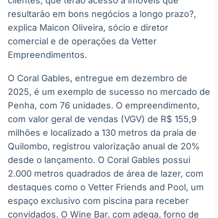
clientes, que terão acesso a imóveis que
IA
resultarão em bons negócios a longo prazo?,
Em breve
explica Maicon Oliveira, sócio e diretor
comercial e de operações da Vetter
Empreendimentos.
O Coral Gables, entregue em dezembro de
BroadFast
2025, é um exemplo de sucesso no mercado de
Em breve
Penha, com 76 unidades. O empreendimento,
com valor geral de vendas (VGV) de R$ 155,9
milhões e localizado a 130 metros da praia de
Quilombo, registrou valorização anual de 20%
Gestão de
desde o lançamento. O Coral Gables possui
Investimentos
2.000 metros quadrados de área de lazer, com
Em breve
destaques como o Vetter Friends and Pool, um
espaço exclusivo com piscina para receber
convidados. O Wine Bar, com adega, forno de