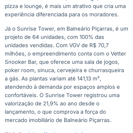
pizza e lounge, é mais um atrativo que cria uma
Tokenização
experiência diferenciada para os moradores.
de ativos
Em breve
Já o Sunrise Tower, em Balneário Piçarras, é um
projeto de 64 unidades, com 100% das
unidades vendidas. Com VGV de R$ 70,7
Crédito
milhões, o empreendimento conta com o Vetter
Em breve
Snooker Bar, que oferece uma sala de jogos,
poker room, sinuca, cervejeira e churrasqueira
a gás. As plantas variam até 141,13 m²,
atendendo à demanda por espaços amplos e
confortáveis. O Sunrise Tower registrou uma
valorização de 21,9% ao ano desde o
lançamento, o que comprova a força do
mercado imobiliário de Balneário Piçarras.