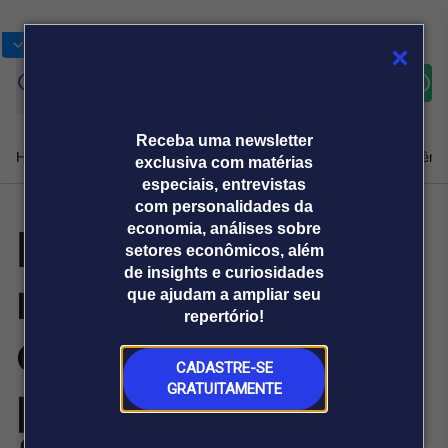
Bolsas
Gráficos
Moedas
Commoditie
Cotações
Assine
Entrar
agora
Receba uma newsletter
Home
Produtos e soluções
Notícias
Blog
Weekend
Institucional
Prêmi
exclusiva com matérias
especiais, entrevistas
com personalidades da
IA transforma
economia, análises sobre
Plataformas
setores econômicos, além
Broadcast
Prêmio Broadcast
Agências de
Prêmio Broadcast
de insights e curiosidades
relação entre
Sobre nós
Releases Broadcast
Releases
que ajudam a ampliar seu
comunicação
Analistas
Empresas
Broadcast+
repertório!
O mercado
consumidor e
financeiro em
tempo real
CADASTRE-SE
produto
GRATUITAMENTE
Prêmio Broadcast
Branded Content
Projeções