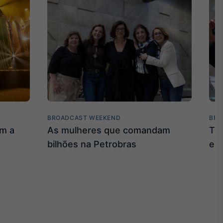
BROADCAST WEEKEND
BRO
am a
As mulheres que comandam
Tru
bilhões na Petrobras
em