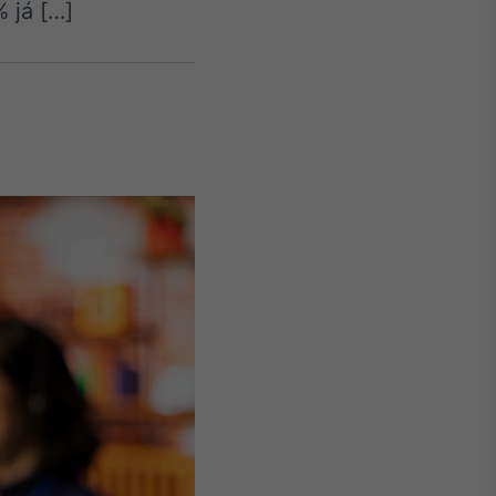
 já […]
Crédito
Em breve