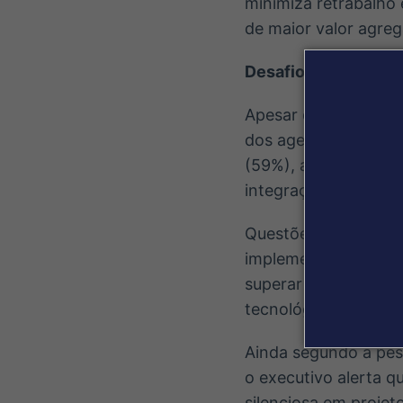
minimiza retrabalho 
de maior valor agre
Desafios na implem
Apesar dos avanços
dos agentes de IA. E
(59%), a falta de ha
integração com sist
Questões como a com
implementação e ma
superar esses desafi
tecnológica preparad
Ainda segundo a pes
o executivo alerta q
silenciosa em proje