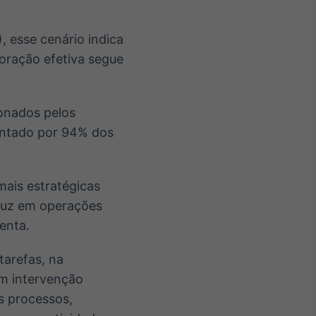
, esse cenário indica
oração efetiva segue
ionados pelos
pontado por 94% dos
mais estratégicas
aduz em operações
enta.
tarefas, na
am intervenção
s processos,