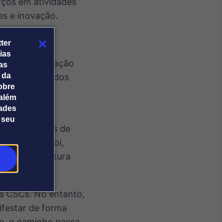
rços em atividades
es e inovação.
ter
ias
 na implementação
tas
 da
vacidade de dados
obre
mplexidade de
além
dades
 seu
) e os custos de
ara Pedro Moi,
e uma arquitetura
os CSCs. No entanto,
ifestar de forma
le, o caminho passa