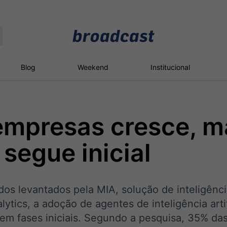
Moedas
Commodities
Blog
Weekend
Institucional
empresas cresce, m
roadcast
Content
ções
Broadcast
Broadcast
Broadcast
segue inicial
Político
Energia
White Label
Os bastidores da
O setor de
Plataforma para
política em tempo
energia elétrica
conteúdos
real
no Brasil
personalizados
os levantados pela MIA, solução de inteligênci
ytics, a adoção de agentes de inteligência artifi
 em fases iniciais. Segundo a pesquisa, 35% da
Broadcast
Broadcast
Broadcast
Broadcast