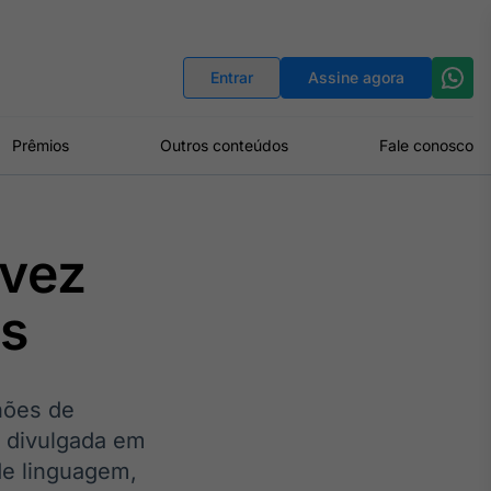
Indicadores
Conversor de Moedas
Entrar
Assine agora
Prêmios
Outros conteúdos
Fale conosco
 vez
as
lhões de
, divulgada em
de linguagem,