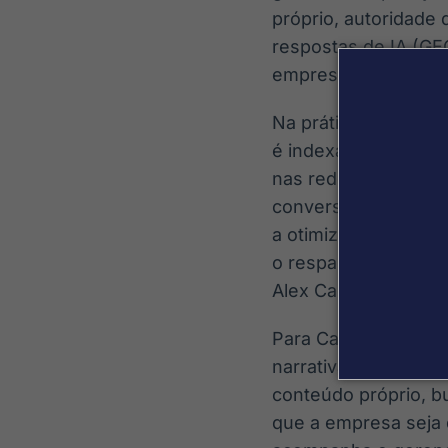
próprio, autoridade
respostas de IA (G
empresa.
Na prática, a lógica
é indexada pela busc
nas redes, cada peç
conversa com a estr
a otimização voltad
o respaldo editorial
Alex Cabral, direto
Para Cabral, o pont
narrativa coerente s
conteúdo próprio, b
que a empresa seja 