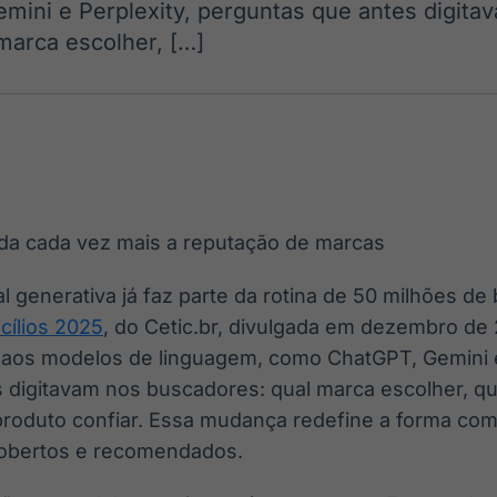
ini e Perplexity, perguntas que antes digita
Ticker
Widgets
Wallboard
Curadoria
marca escolher, […]
Cotações e
Componentes
Conteúdos e
Curadoria de
headlines de
para conteúdos e
dados para
conteúdos
notícias
funcionalidades
displays e telas
noticiosos
IA
BroadFast
Gestão de
Tokenização
Investimentos
de ativos
Em breve
Em breve
Em breve
Em breve
cial generativa já faz parte da rotina de 50 milhões de
cílios 2025
, do Cetic.br, divulgada em dezembro de
aos modelos de linguagem, como ChatGPT, Gemini e
 digitavam nos buscadores: qual marca escolher, q
produto confiar. Essa mudança redefine a forma co
cobertos e recomendados.