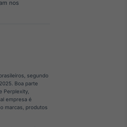
vam nos
Crédito
Em breve
 brasileiros, segundo
 2025. Boa parte
 Perplexity,
ual empresa é
mo marcas, produtos