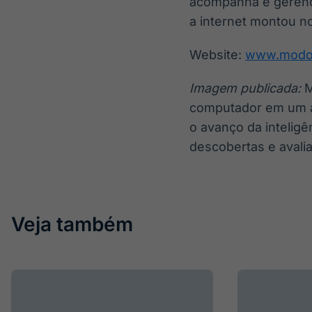
acompanha e gerenci
a internet montou no
Website:
www.modo
Imagem publicada:
M
computador em um am
o avanço da intelig
descobertas e avali
Veja também