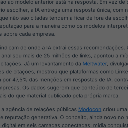
ção ao modelo anterior está na resposta. Em vez de 
ário escolher, a IA entrega uma resposta única, co
ue não são citadas tendem a ficar de fora da escolh
 reputação para a maneira como os modelos interpr
s sobre cada empresa.
 indicam de onde a IA extrai essas recomendações.
 analisou mais de 25 milhões de links, apontou a m
s citações. Já um levantamento da
Meltwater
, divulg
ões de citações, mostrou que plataformas como Linke
por 47,5% das menções em respostas de IA, contra
empresas. Os dados sugerem que conteúdo de tercei
ais do que material publicado pela própria marca.
 a agência de relações públicas
Modocon
criou uma
e reputação generativa. O conceito, ainda novo no 
 digital em seis camadas conectadas: mídia conquis