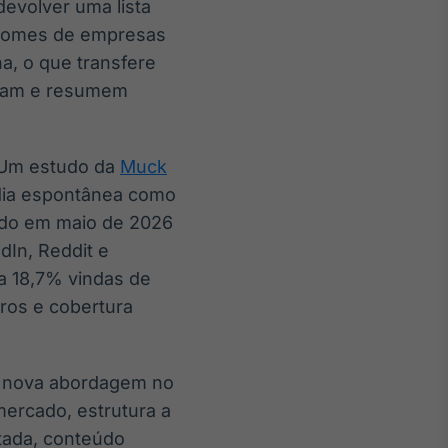
devolver uma lista
m nomes de empresas
a, o que transfere
etam e resumem
 Um estudo da
Muck
ídia espontânea como
ado em maio de 2026
dIn, Reddit e
 18,7% vindas de
ros e cobertura
 nova abordagem no
mercado, estrutura a
tada, conteúdo