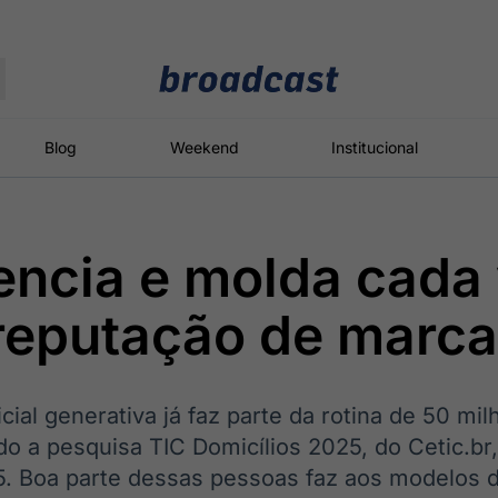
Moedas
Commodities
Blog
Weekend
Institucional
uencia e molda cada
roadcast
Content
ções
Broadcast
Broadcast
Broadcast
reputação de marc
Político
Energia
White Label
Os bastidores da
O setor de
Plataforma para
política em
energia elétrica
conteúdos
tempo real
no Brasil
personalizados
ficial generativa já faz parte da rotina de 50 mi
do a pesquisa TIC Domicílios 2025, do Cetic.br
. Boa parte dessas pessoas faz aos modelos 
Broadcast
Broadcast
Broadcast
Broadcast