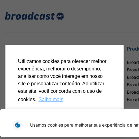
Site
Prod
Utilizamos cookies para oferecer melhor
Home
Broad
experiência, melhorar o desempenho,
Notícias
Broad
analisar como você interage em nosso
Termos de uso
Broad
site e personalizar conteúdo. Ao utilizar
Política de privacidade
Broad
este site, você concorda com o uso de
Contrato Máster Terminal
Broad
Releases Broadcast
Broad
cookies.
Saiba mais
Ok, entendi!
Usamos cookies para melhorar sua experiência de nav
Av. Eng. Caetan