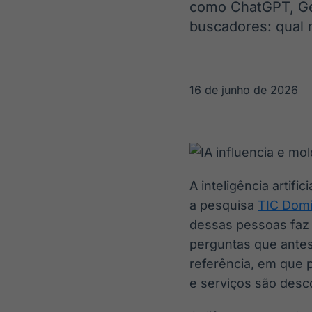
como ChatGPT, Gem
OTC
Datafeed
Plataforma para
buscadores: qual 
APIs para
negociação de
integração de
ativos
conteúdos e
Soluções de
dados
Tecnologia
16 de junho de 2026
Broadcast
Broadcast
Radar
Fundos
Monitoramento
A melhor
inteligente de
plataforma para
notícias e
analisar fundos
conteúdos
de investimento
A inteligência artifi
no Brasil
a pesquisa
TIC Domi
dessas pessoas faz 
perguntas que antes
referência, em que 
e serviços são des