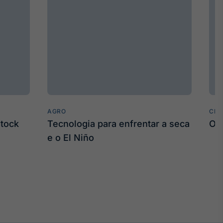
AGRO
CLI
stock
Tecnologia para enfrentar a seca
O 
e o El Niño