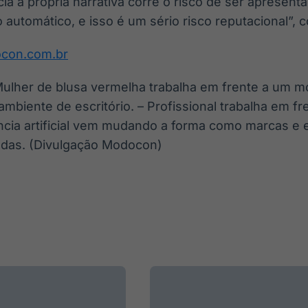
a a própria narrativa corre o risco de ser apresent
 automático, e isso é um sério risco reputacional”, c
con.com.br
ulher de blusa vermelha trabalha em frente a um m
biente de escritório. – Profissional trabalha em f
ência artificial vem mudando a forma como marcas e
adas. (Divulgação Modocon)