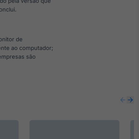
ado pela versão que
onclui.
onitor de
rente ao computador;
 empresas são