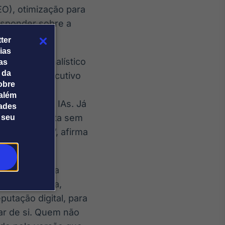
EO), otimização para
esponder sobre a
ter
ias
veículo jornalístico
tas
 da
perfil do executivo
obre
ensa que não
além
 busca e nas IAs. Já
dades
ca na resposta sem
 seu
 duas pontas”, afirma
o do tempo uma
a conquistada,
utação digital, para
ar de si. Quem não