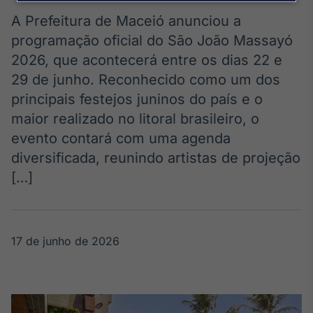
Broadcast
Agro
A Prefeitura de Maceió anunciou a
Tudo sobre o
programação oficial do São João Massayó
agronegócio
2026, que acontecerá entre os dias 22 e
29 de junho. Reconhecido como um dos
principais festejos juninos do país e o
Broadcast
maior realizado no litoral brasileiro, o
Político
evento contará com uma agenda
Os bastidores da
política em
diversificada, reunindo artistas de projeção
tempo real
[…]
Broadcast
Energia
17 de junho de 2026
O setor de
energia elétrica
no Brasil