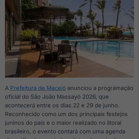
Broadcast
White Label
Plataforma para
conteúdos
personalizados
Soluções de Dados
e Conteúdos
Broadcast
OTC
Plataforma para
negociação de
ativos
A
Prefeitura de Maceió
anunciou a programação
oficial do São João Massayó 2026, que
Broadcast
Datafeed
acontecerá entre os dias 22 e 29 de junho.
APIs para
Reconhecido como um dos principais festejos
integração de
juninos do país e o maior realizado no litoral
conteúdos e
dados
brasileiro, o evento contará com uma agenda