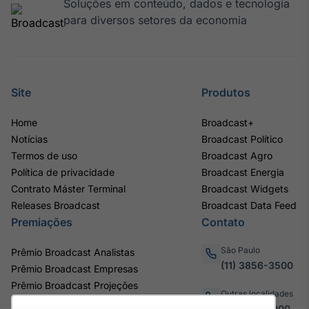
Soluções em conteúdo, dados e tecnologia
para diversos setores da economia
Site
Produtos
Home
Broadcast+
Notícias
Broadcast Político
Termos de uso
Broadcast Agro
Política de privacidade
Broadcast Energia
Contrato Máster Terminal
Broadcast Widgets
Releases Broadcast
Broadcast Data Feed
Premiações
Contato
São Paulo
Prêmio Broadcast Analistas
(11) 3856-3500
Prêmio Broadcast Empresas
Prêmio Broadcast Projeções
Outras localidades
0800.011.3000