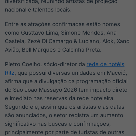
diversificada, reunindo artistas de projeção
Broadcast
nacional e talentos locais.
Ticker
Cotações e
Entre as atrações confirmadas estão nomes
headlines de
notícias
como Gusttavo Lima, Simone Mendes, Ana
Castela, Zezé Di Camargo & Luciano, Alok, Xand
Avião, Bell Marques e Calcinha Preta.
Broadcast
Widgets
Pietro Coelho, sócio-diretor da
rede de hotéis
Componentes
para conteúdos e
Ritz
, que possui diversas unidades em Maceió,
funcionalidades
afirma que a divulgação da programação oficial
do São João Massayó 2026 tem impacto direto
Broadcast
e imediato nas reservas da rede hoteleira.
Wallboard
Segundo ele, assim que os artistas e as datas
Conteúdos e
são anunciados, o setor registra um aumento
dados para
displays e telas
significativo nas buscas e confirmações,
principalmente por parte de turistas de outras