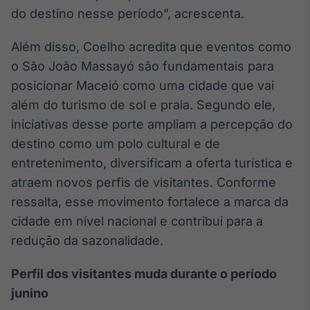
do destino nesse período”, acrescenta.
IA
Em breve
Além disso, Coelho acredita que eventos como
o São João Massayó são fundamentais para
posicionar Maceió como uma cidade que vai
além do turismo de sol e praia. Segundo ele,
BroadFast
iniciativas desse porte ampliam a percepção do
Em breve
destino como um polo cultural e de
entretenimento, diversificam a oferta turística e
atraem novos perfis de visitantes. Conforme
ressalta, esse movimento fortalece a marca da
cidade em nível nacional e contribui para a
Gestão de
redução da sazonalidade.
Investimentos
Em breve
Perfil dos visitantes muda durante o período
junino