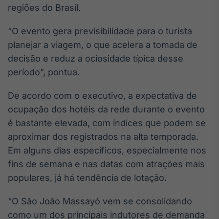
regiões do Brasil.
Broadcast
Curadoria
“O evento gera previsibilidade para o turista
Curadoria de
conteúdos
planejar a viagem, o que acelera a tomada de
noticiosos
Soluções de
decisão e reduz a ociosidade típica desse
Tecnologia
período”, pontua.
Broadcast
De acordo com o executivo, a expectativa de
Radar
ocupação dos hotéis da rede durante o evento
Monitoramento
inteligente de
é bastante elevada, com índices que podem se
notícias e
conteúdos
aproximar dos registrados na alta temporada.
Em alguns dias específicos, especialmente nos
Broadcast
fins de semana e nas datas com atrações mais
Fundos
populares, já há tendência de lotação.
A melhor
plataforma para
analisar fundos
“O São João Massayó vem se consolidando
de investimento
como um dos principais indutores de demanda
no Brasil