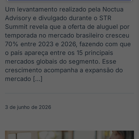
Broadcast
Agro
Um levantamento realizado pela Noctua
Tudo sobre o
Advisory e divulgado durante o STR
agronegócio
Summit revela que a oferta de aluguel por
temporada no mercado brasileiro cresceu
70% entre 2023 e 2026, fazendo com que
Broadcast
o país apareça entre os 15 principais
Político
mercados globais do segmento. Esse
Os bastidores da
política em
crescimento acompanha a expansão do
tempo real
mercado […]
Broadcast
Energia
3 de junho de 2026
O setor de
energia elétrica
no Brasil