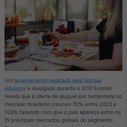
Broadcast
White Label
Plataforma para
conteúdos
personalizados
Soluções de Dados
e Conteúdos
Broadcast
OTC
Plataforma para
negociação de
ativos
Um
levantamento realizado pela Noctua
Advisory
e divulgado durante o STR Summit
Broadcast
Datafeed
revela que a oferta de aluguel por temporada no
APIs para
mercado brasileiro cresceu 70% entre 2023 e
integração de
2026, fazendo com que o país apareça entre os
conteúdos e
dados
15 principais mercados globais do segmento.