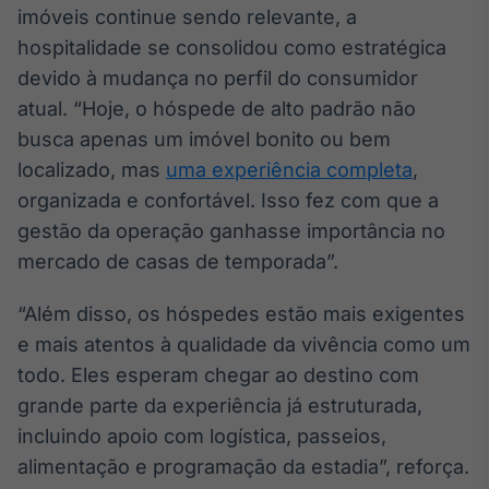
imóveis continue sendo relevante, a
Broadcast
Curadoria
hospitalidade se consolidou como estratégica
Curadoria de
devido à mudança no perfil do consumidor
conteúdos
atual. “Hoje, o hóspede de alto padrão não
noticiosos
Soluções de
busca apenas um imóvel bonito ou bem
Tecnologia
localizado, mas
uma experiência completa
,
Broadcast
organizada e confortável. Isso fez com que a
Radar
gestão da operação ganhasse importância no
Monitoramento
mercado de casas de temporada”.
inteligente de
notícias e
conteúdos
“Além disso, os hóspedes estão mais exigentes
e mais atentos à qualidade da vivência como um
Broadcast
todo. Eles esperam chegar ao destino com
Fundos
grande parte da experiência já estruturada,
A melhor
plataforma para
incluindo apoio com logística, passeios,
analisar fundos
alimentação e programação da estadia”, reforça.
de investimento
no Brasil