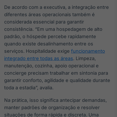
IA
De acordo com a executiva, a integração entre
Em breve
diferentes áreas operacionais também é
considerada essencial para garantir
consistência. “Em uma hospedagem de alto
padrão, o hóspede percebe rapidamente
quando existe desalinhamento entre os
BroadFast
serviços. Hospitalidade exige
funcionamento
Em breve
integrado entre todas as áreas
. Limpeza,
manutenção, cozinha, apoio operacional e
concierge precisam trabalhar em sintonia para
garantir conforto, agilidade e qualidade durante
Gestão de
toda a estadia”, avalia.
Investimentos
Em breve
Na prática, isso significa antecipar demandas,
manter padrões de organização e resolver
situações de forma rápida e discreta. Uma