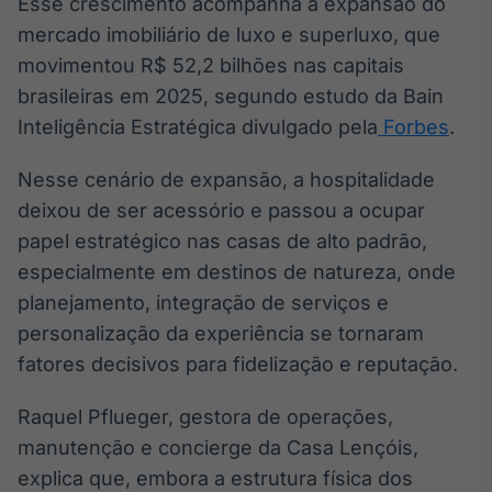
Esse crescimento acompanha a expansão do
Broadcast
mercado imobiliário de luxo e superluxo, que
Ticker
movimentou R$ 52,2 bilhões nas capitais
Cotações e
headlines de
brasileiras em 2025, segundo estudo da Bain
notícias
Inteligência Estratégica divulgado pela
Forbes
.
Nesse cenário de expansão, a hospitalidade
Broadcast
Widgets
deixou de ser acessório e passou a ocupar
Componentes
papel estratégico nas casas de alto padrão,
para conteúdos e
especialmente em destinos de natureza, onde
funcionalidades
planejamento, integração de serviços e
personalização da experiência se tornaram
Broadcast
fatores decisivos para fidelização e reputação.
Wallboard
Conteúdos e
Raquel Pflueger, gestora de operações,
dados para
displays e telas
manutenção e concierge da Casa Lençóis,
explica que, embora a estrutura física dos