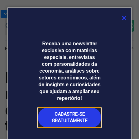
Bolsas
Gráficos
Moedas
Commoditie
Cotações
Assine
Entrar
agora
Receba uma newsletter
Home
Produtos e soluções
Notícias
Blog
Weekend
Institucional
Prêmi
exclusiva com matérias
especiais, entrevistas
com personalidades da
Hospitalidade
economia, análises sobre
Plataformas
setores econômicos, além
Broadcast
Prêmio Broadcast
Agências de
Prêmio Broadcast
de insights e curiosidades
redefine aluguel
Sobre nós
Releases Broadcast
Releases
que ajudam a ampliar seu
comunicação
Analistas
Empresas
Broadcast+
repertório!
O mercado
de luxo por
financeiro em
tempo real
CADASTRE-SE
temporada
GRATUITAMENTE
Prêmio Broadcast
Branded Content
Projeções