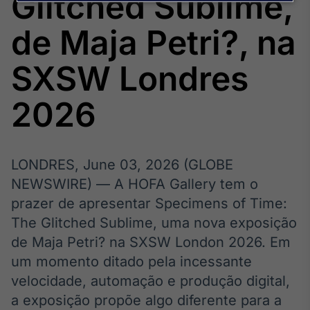
Glitched Sublime,
Broadcast
Agro
de Maja Petri?, na
Tudo sobre o
agronegócio
SXSW Londres
2026
Broadcast
Político
Os bastidores da
política em
LONDRES, June 03, 2026 (GLOBE
tempo real
NEWSWIRE) — A HOFA Gallery tem o
prazer de apresentar Specimens of Time:
Broadcast
The Glitched Sublime, uma nova exposição
Energia
de Maja Petri? na SXSW London 2026. Em
O setor de
energia elétrica
um momento ditado pela incessante
no Brasil
velocidade, automação e produção digital,
a exposição propõe algo diferente para a