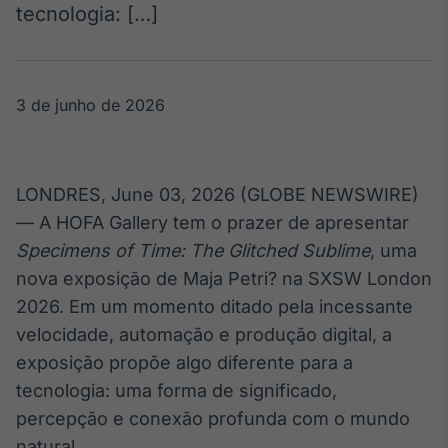
Broadcast
tecnologia: […]
White Label
Plataforma para
conteúdos
personalizados
Soluções de Dados
3 de junho de 2026
e Conteúdos
Broadcast
OTC
LONDRES, June 03, 2026 (GLOBE NEWSWIRE)
Plataforma para
— A HOFA Gallery tem o prazer de apresentar
negociação de
ativos
Specimens of Time: The Glitched Sublime
, uma
nova exposição de Maja Petri? na SXSW London
2026. Em um momento ditado pela incessante
Broadcast
velocidade, automação e produção digital, a
Datafeed
exposição propõe algo diferente para a
APIs para
integração de
tecnologia: uma forma de significado,
conteúdos e
dados
percepção e conexão profunda com o mundo
natural.