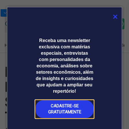
Bolsas
Gráficos
Moedas
Commoditie
Cotações
Assine
Entrar
agora
Receba uma newsletter
Home
Produtos e soluções
Notícias
Blog
Weekend
Institucional
Prêmi
exclusiva com matérias
especiais, entrevistas
com personalidades da
HOFA Gallery
economia, análises sobre
Plataformas
setores econômicos, além
Broadcast
Prêmio Broadcast
Agências de
Prêmio Broadcast
de insights e curiosidades
Inaugura
Sobre nós
Releases Broadcast
Releases
que ajudam a ampliar seu
comunicação
Analistas
Empresas
Broadcast+
repertório!
O mercado
Specimens of
financeiro em
tempo real
CADASTRE-SE
Time: The
GRATUITAMENTE
Prêmio Broadcast
Branded Content
Projeções