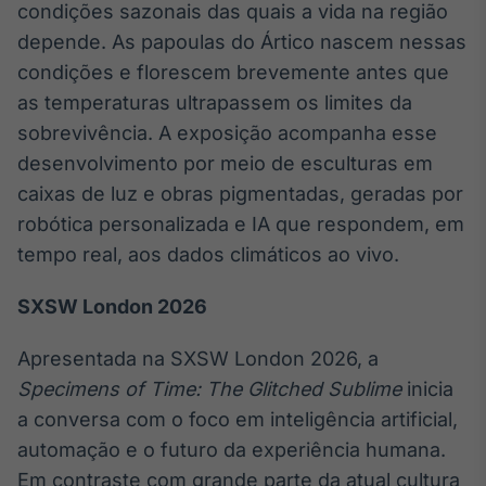
condições sazonais das quais a vida na região
Broadcast
depende. As papoulas do Ártico nascem nessas
Curadoria
condições e florescem brevemente antes que
Curadoria de
conteúdos
as temperaturas ultrapassem os limites da
noticiosos
Soluções de
sobrevivência. A exposição acompanha esse
Tecnologia
desenvolvimento por meio de esculturas em
Broadcast
caixas de luz e obras pigmentadas, geradas por
Radar
robótica personalizada e IA que respondem, em
Monitoramento
tempo real, aos dados climáticos ao vivo.
inteligente de
notícias e
conteúdos
SXSW London 2026
Broadcast
Apresentada na SXSW London 2026, a
Fundos
Specimens of Time: The Glitched Sublime
inicia
A melhor
a conversa com o foco em inteligência artificial,
plataforma para
analisar fundos
automação e o futuro da experiência humana.
de investimento
Em contraste com grande parte da atual cultura
no Brasil