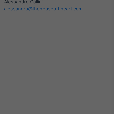
Alessandro Gallini
Tokenização
alessandro@thehouseoffineart.com
de ativos
Em breve
Crédito
Em breve