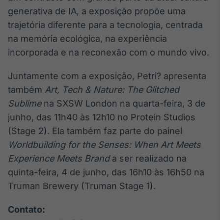
generativa de IA, a exposição propõe uma
IA
trajetória diferente para a tecnologia, centrada
Em breve
na memória ecológica, na experiência
incorporada e na reconexão com o mundo vivo.
Juntamente com a exposição, Petri? apresenta
BroadFast
também
Art, Tech & Nature: The Glitched
Em breve
Sublime
na SXSW London na quarta-feira, 3 de
junho, das 11h40 às 12h10 no Protein Studios
(Stage 2). Ela também faz parte do painel
Worldbuilding for the Senses: When Art Meets
Experience Meets Brand
a ser realizado na
Gestão de
quinta-feira, 4 de junho, das 16h10 às 16h50 na
Investimentos
Em breve
Truman Brewery (Truman Stage 1).
Contato: