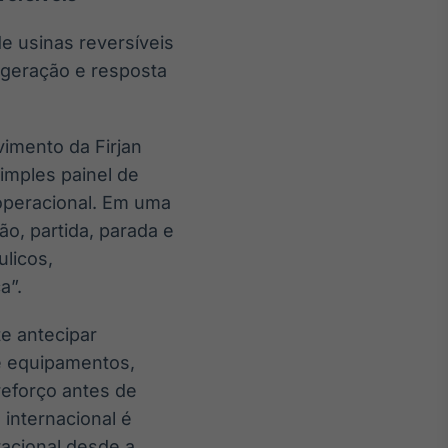
e usinas reversíveis
geração e resposta
imento da Firjan
imples painel de
peracional. Em uma
, partida, parada e
licos,
a”.
e antecipar
de equipamentos,
 reforço antes de
 internacional é
eracional desde a