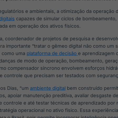
gulatórios e ambientais, a otimização da operação d
igitais
capazes de simular ciclos de bombeamento, 
ada em operação dos ativos físicos.
a, coordenador de projetos de pesquisa e desenvolv
ra importante “tratar o gêmeo digital não como um s
s como uma
plataforma de decisão
e aprendizagem o
udanças de modo de operação, bombeamento, geração
omo compensador síncrono envolvem esforços hidráu
e controle que precisam ser testados com seguranç
os Dias, “um
ambiente digital
bem construído permit
cos, apoiar manutenção preditiva, avaliar desgaste 
de controle e até testar técnicas de aprendizado por
atégia operacional no ativo físico. Essa experiência
ara o Brasil, pois permite incorporar inteligência op