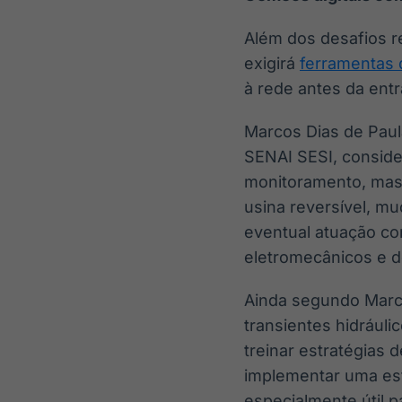
Além dos desafios re
exigirá
ferramentas d
à rede antes da entr
Marcos Dias de Paul
SENAI SESI, conside
monitoramento, ma
usina reversível, m
eventual atuação c
eletromecânicos e d
Ainda segundo Marc
transientes hidráuli
treinar estratégias 
implementar uma estr
especialmente útil p