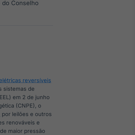
6 do Conselho
Crédito
Em breve
elétricas reversíveis
s sistemas de
EEL) em 2 de junho
gética (CNPE), o
o
por leilões e outros
es renováveis e
s de maior pressão