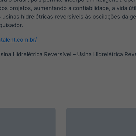
s projetos, aumentando a confiabilidade, a vida úti
 usinas hidrelétricas reversíveis às oscilações da g
squisador.
htalent.com.br/
sina Hidrelétrica Reversível – Usina Hidrelétrica Rev