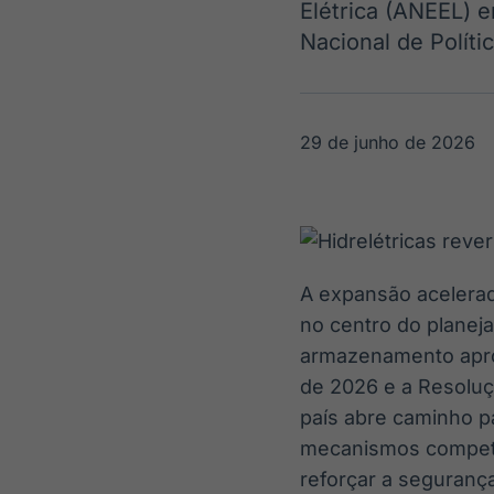
Elétrica (ANEEL) 
OTC
Datafeed
Plataforma para
Nacional de Políti
APIs para
negociação de
integração de
ativos
conteúdos e
Soluções de
dados
Tecnologia
29 de junho de 2026
Broadcast
Broadcast
Radar
Fundos
Monitoramento
A melhor
inteligente de
plataforma para
notícias e
analisar fundos
conteúdos
de investimento
A expansão acelerad
no Brasil
no centro do planej
armazenamento aprov
de 2026 e a Resoluç
país abre caminho p
mecanismos competi
reforçar a segurança