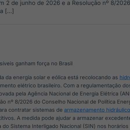
em 2 de junho de 2026 e a Resolução nº 8/202
Ticker
Widgets
Wallboard
Curadoria
ca […]
Cotações e
Componentes
Conteúdos e
Curadoria de
headlines de
para conteúdos e
dados para
conteúdos
notícias
funcionalidades
displays e telas
noticiosos
IA
BroadFast
Gestão de
Tokenização
Investimentos
de ativos
Em breve
Em breve
Em breve
Em breve
a da energia solar e eólica está recolocando as
hidr
amento elétrico brasileiro. Com a regulamentação do
ada pela Agência Nacional de Energia Elétrica (AN
ão nº 8/2026 do Conselho Nacional de Política Ener
ara contratar sistemas de
armazenamento hidráulic
tivos. A medida pode ajudar a armazenar excedent
 do Sistema Interligado Nacional (SIN) nos horário