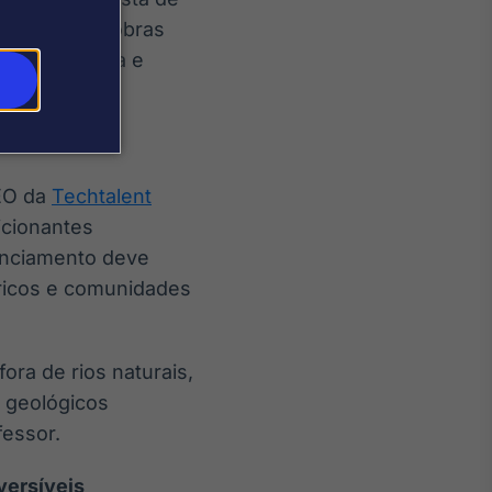
enciamento, obras
da útil longa e
 o executivo.
CEO da
Techtalent
cionantes
cenciamento deve
dricos e comunidades
fora de rios naturais,
 geológicos
fessor.
versíveis