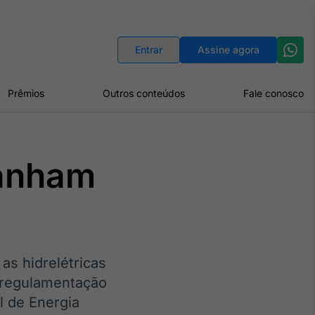
Indicadores
Conversor de Moedas
Entrar
Assine agora
Prêmios
Outros conteúdos
Fale conosco
ganham
as hidrelétricas
a regulamentação
 de Energia