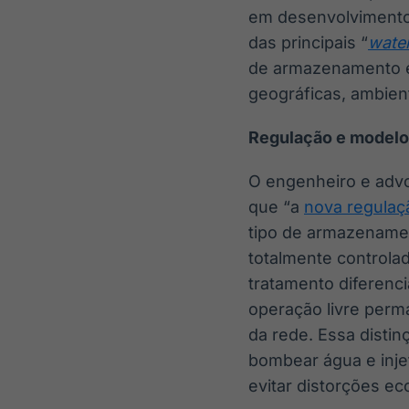
em desenvolvimento
das principais “
water
de armazenamento e
geográficas, ambien
Regulação e model
O engenheiro e advog
que “a
nova regulaç
tipo de armazename
totalmente controla
tratamento diferen
operação livre perm
da rede. Essa disti
bombear água e injet
evitar distorções e