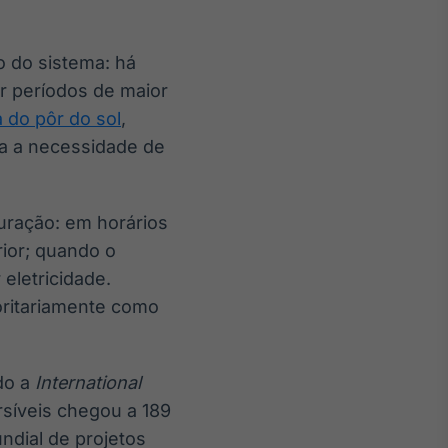
o do sistema: há
r períodos de maior
 do pôr do sol
,
ta a necessidade de
uração: em horários
rior; quando o
eletricidade.
ioritariamente como
do a
International
rsíveis chegou a 189
dial de projetos