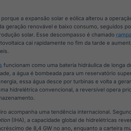
 porque a expansão solar e eólica alterou a operaçã
a geração renovável e baixo consumo, seguidos po
rodução solar. Esse descompasso é chamado
rampa
tovoltaica cai rapidamente no fim da tarde e aumen
eis.
s
funcionam como uma bateria hidráulica de longa d
idade, a água é bombeada para um reservatório supe
nergia, essa água desce por turbinas e volta a gerar 
a hidrelétrica convencional, a reversível opera pr
rmazenamento.
eiro acompanha uma tendência internacional. Segun
tion
(IHA), a capacidade global de hidrelétricas reve
réscimo de 8,4 GW no ano, enquanto a carteira mun