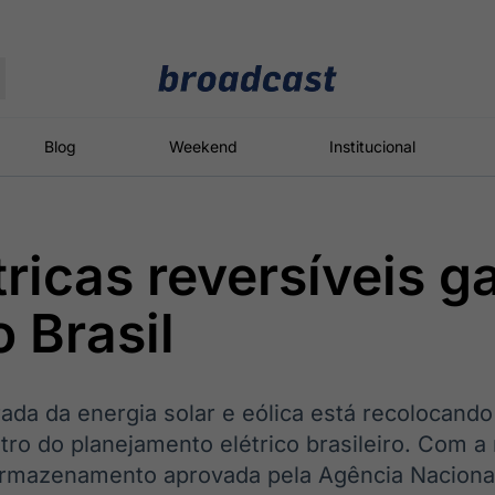
Moedas
Commodities
Blog
Weekend
Institucional
tricas reversíveis 
roadcast
Content
ções
Broadcast
Broadcast
Broadcast
o Brasil
Político
Energia
White Label
Os bastidores da
O setor de
Plataforma para
política em
energia elétrica
conteúdos
tempo real
no Brasil
personalizados
da da energia solar e eólica está recolocando 
ntro do planejamento elétrico brasileiro. Com 
armazenamento aprovada pela Agência Nacional
Broadcast
Broadcast
Broadcast
Broadcast