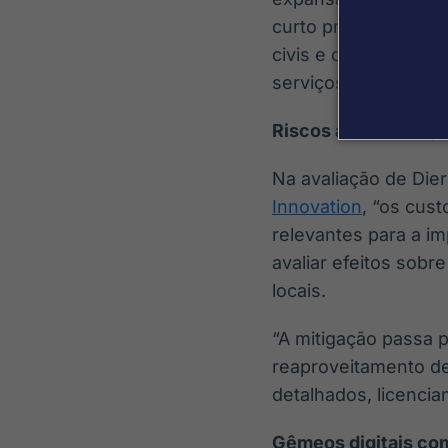
curto prazo;
usinas 
civis e conexão, ma
serviços eletromecân
Riscos ambientais, m
Na avaliação de Die
Innovation
, “os cus
relevantes para a im
avaliar efeitos sob
locais.
“A mitigação passa po
reaproveitamento d
detalhados, licencia
Gêmeos digitais com