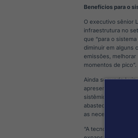
Benefícios para o s
O executivo sênior L
infraestrutura no s
que “para o sistema 
diminuir em alguns 
emissões, melhorar 
momentos de pico”.
Ainda segundo Luiz 
apresentado como re
sistêmicos, menor 
abastecimento, desd
as necessidades do
“A tecnologia també
expansão da transmi