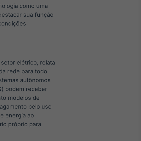
cnologia como uma
 destacar sua função
condições
etor elétrico, relata
da rede para todo
sistemas autônomos
NS) podem receber
nto modelos de
 pagamento pelo uso
me energia ao
rio próprio para