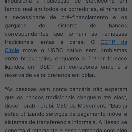
impulsiona a liquidação de stablecoins em
Tokenização
tempo real em todos os corredores, eliminando
de ativos
a necessidade de pré-financiamento e os
Em breve
gargalos do sistema de bancos
correspondentes que tornam as remessas
tradicionais lentas e caras. O
CCTP da
Circle
move o USDC nativo sem problemas
Crédito
entre blockchains, enquanto o
Tether
fornece
Em breve
liquidez em USDT em corredores onde é a
reserva de valor preferida em dólar.
“As pessoas sem conta bancária não esperam
que os bancos tradicionais cheguem até elas”,
disse Torab Torabi, CEO da Movement. “Elas já
estão utilizando serviços de pagamento móvel e
sistemas de transferência informais. A Hesab se
conecta diretamente a essa demanda com algo