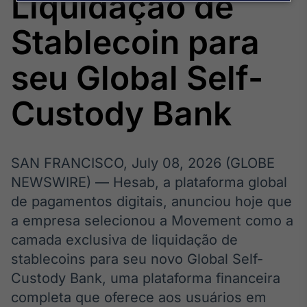
Liquidação de
Broadcast
Agro
Stablecoin para
Tudo sobre o
agronegócio
seu Global Self-
Custody Bank
Broadcast
Político
Os bastidores da
política em
SAN FRANCISCO, July 08, 2026 (GLOBE
tempo real
NEWSWIRE) — Hesab, a plataforma global
de pagamentos digitais, anunciou hoje que
Broadcast
a empresa selecionou a Movement como a
Energia
camada exclusiva de liquidação de
O setor de
energia elétrica
stablecoins para seu novo Global Self-
no Brasil
Custody Bank, uma plataforma financeira
completa que oferece aos usuários em