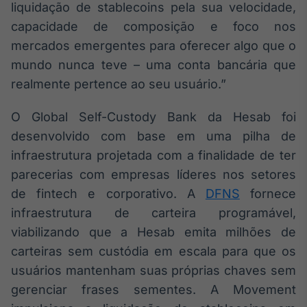
liquidação de stablecoins pela sua velocidade,
IA
capacidade de composição e foco nos
Em breve
mercados emergentes para oferecer algo que o
mundo nunca teve – uma conta bancária que
realmente pertence ao seu usuário.”
O Global Self-Custody Bank da Hesab foi
BroadFast
desenvolvido com base em uma pilha de
Em breve
infraestrutura projetada com a finalidade de ter
parecerias com empresas líderes nos setores
de fintech e corporativo. A
DFNS
fornece
infraestrutura de carteira programável,
Gestão de
viabilizando que a Hesab emita milhões de
Investimentos
carteiras sem custódia em escala para que os
Em breve
usuários mantenham suas próprias chaves sem
gerenciar frases sementes. A Movement