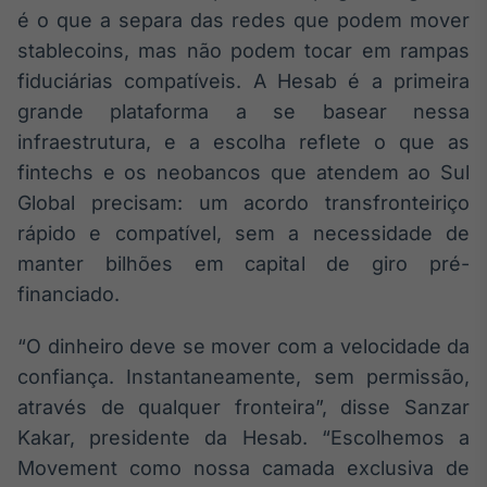
Broadcast
é o que a separa das redes que podem mover
Curadoria
stablecoins, mas não podem tocar em rampas
Curadoria de
fiduciárias compatíveis. A Hesab é a primeira
conteúdos
grande plataforma a se basear nessa
noticiosos
Soluções de
infraestrutura, e a escolha reflete o que as
Tecnologia
fintechs e os neobancos que atendem ao Sul
Broadcast
Global precisam: um acordo transfronteiriço
Radar
rápido e compatível, sem a necessidade de
Monitoramento
manter bilhões em capital de giro pré-
inteligente de
notícias e
financiado.
conteúdos
“O dinheiro deve se mover com a velocidade da
Broadcast
confiança. Instantaneamente, sem permissão,
Fundos
através de qualquer fronteira”, disse Sanzar
A melhor
plataforma para
Kakar, presidente da Hesab. “Escolhemos a
analisar fundos
de investimento
Movement como nossa camada exclusiva de
no Brasil