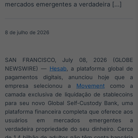
Broadcast
mercados emergentes a verdadeira […]
White Label
Plataforma para
conteúdos
personalizados
Soluções de Dados
8 de julho de 2026
e Conteúdos
Broadcast
OTC
SAN FRANCISCO, July 08, 2026 (GLOBE
Plataforma para
NEWSWIRE) —
Hesab
, a plataforma global de
negociação de
ativos
pagamentos digitais, anunciou hoje que a
empresa selecionou a
Movement
como a
camada exclusiva de liquidação de stablecoins
Broadcast
para seu novo Global Self-Custody Bank, uma
Datafeed
plataforma financeira completa que oferece aos
APIs para
integração de
usuários em mercados emergentes a
conteúdos e
dados
verdadeira propriedade do seu dinheiro. Cerca
de 1,4 bilhão de adultos não têm conta bancária