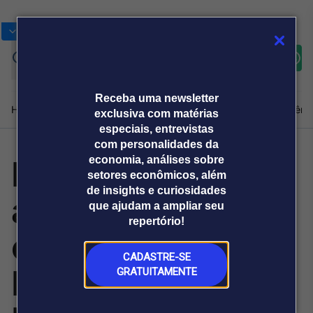
Bolsas
Gráficos
Moedas
Commoditie
Cotações
Assine
Entrar
agora
Receba uma newsletter
Home
Produtos e soluções
Notícias
Blog
Weekend
Institucional
Prêmi
exclusiva com matérias
especiais, entrevistas
com personalidades da
Hesab Seleciona
economia, análises sobre
Plataformas
setores econômicos, além
Broadcast
Prêmio Broadcast
Agências de
Prêmio Broadcast
de insights e curiosidades
a Movement
Sobre nós
Releases Broadcast
Releases
que ajudam a ampliar seu
comunicação
Analistas
Empresas
Broadcast+
repertório!
O mercado
como Camada
financeiro em
tempo real
CADASTRE-SE
Exclusiva de
GRATUITAMENTE
Prêmio Broadcast
Branded Content
Projeções