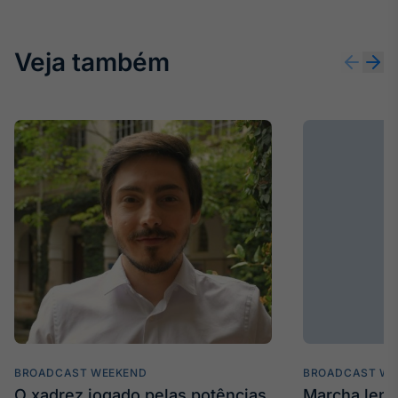
Veja também
BROADCAST WEEKEND
BROADCAST WE
O xadrez jogado pelas potências
Marcha len