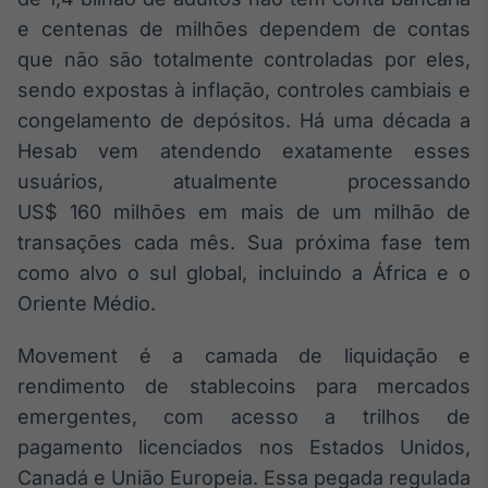
Broadcast
e centenas de milhões dependem de contas
Ticker
que não são totalmente controladas por eles,
Cotações e
sendo expostas à inflação, controles cambiais e
headlines de
notícias
congelamento de depósitos. Há uma década a
Hesab vem atendendo exatamente esses
Broadcast
usuários, atualmente processando
Widgets
US$ 160 milhões em mais de um milhão de
Componentes
transações cada mês. Sua próxima fase tem
para conteúdos e
como alvo o sul global, incluindo a África e o
funcionalidades
Oriente Médio.
Broadcast
Movement é a camada de liquidação e
Wallboard
rendimento de stablecoins para mercados
Conteúdos e
emergentes, com acesso a trilhos de
dados para
displays e telas
pagamento licenciados nos Estados Unidos,
Canadá e União Europeia. Essa pegada regulada