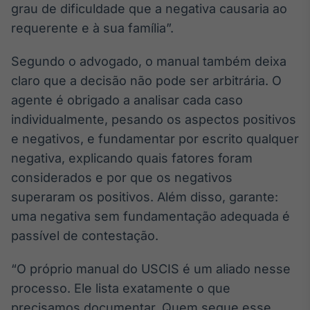
grau de dificuldade que a negativa causaria ao
IA
requerente e à sua família”.
Em breve
Segundo o advogado, o manual também deixa
claro que a decisão não pode ser arbitrária. O
agente é obrigado a analisar cada caso
individualmente, pesando os aspectos positivos
BroadFast
e negativos, e fundamentar por escrito qualquer
Em breve
negativa, explicando quais fatores foram
considerados e por que os negativos
superaram os positivos. Além disso, garante:
uma negativa sem fundamentação adequada é
Gestão de
passível de contestação.
Investimentos
Em breve
“O próprio manual do USCIS é um aliado nesse
processo. Ele lista exatamente o que
precisamos documentar. Quem segue esse