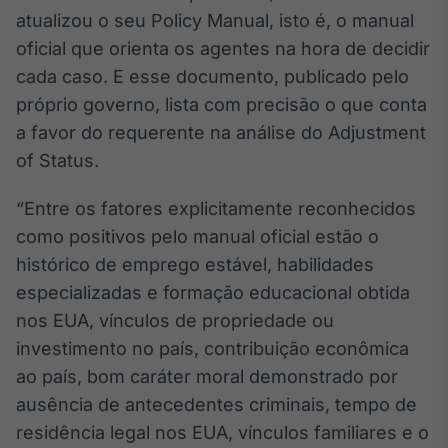
Broadcast
atualizou o seu Policy Manual, isto é, o manual
Curadoria
oficial que orienta os agentes na hora de decidir
Curadoria de
cada caso. E esse documento, publicado pelo
conteúdos
noticiosos
próprio governo, lista com precisão o que conta
Soluções de
a favor do requerente na análise do Adjustment
Tecnologia
of Status.
Broadcast
Radar
“Entre os fatores explicitamente reconhecidos
Monitoramento
como positivos pelo manual oficial estão o
inteligente de
notícias e
histórico de emprego estável, habilidades
conteúdos
especializadas e formação educacional obtida
nos EUA, vínculos de propriedade ou
Broadcast
investimento no país, contribuição econômica
Fundos
A melhor
ao país, bom caráter moral demonstrado por
plataforma para
ausência de antecedentes criminais, tempo de
analisar fundos
de investimento
residência legal nos EUA, vínculos familiares e o
no Brasil