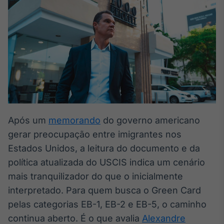
Broadcast
White Label
Plataforma para
conteúdos
personalizados
Soluções de Dados
e Conteúdos
Broadcast
OTC
Plataforma para
negociação de
Após um
memorando
do governo americano
ativos
gerar preocupação entre imigrantes nos
Estados Unidos, a leitura do documento e da
Broadcast
política atualizada do USCIS indica um cenário
Datafeed
mais tranquilizador do que o inicialmente
APIs para
interpretado. Para quem busca o Green Card
integração de
conteúdos e
pelas categorias EB-1, EB-2 e EB-5, o caminho
dados
continua aberto. É o que avalia
Alexandre