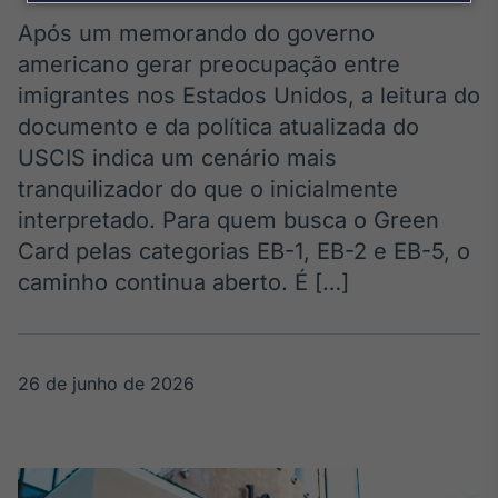
Broadcast
Agro
Após um memorando do governo
Tudo sobre o
americano gerar preocupação entre
agronegócio
imigrantes nos Estados Unidos, a leitura do
documento e da política atualizada do
USCIS indica um cenário mais
Broadcast
tranquilizador do que o inicialmente
Político
interpretado. Para quem busca o Green
Os bastidores da
política em
Card pelas categorias EB-1, EB-2 e EB-5, o
tempo real
caminho continua aberto. É […]
Broadcast
Energia
26 de junho de 2026
O setor de
energia elétrica
no Brasil