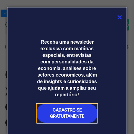
Bolsas
Gráficos
Moedas
Commoditie
Cotações
Assine
Entrar
agora
Receba uma newsletter
Home
Produtos e soluções
Notícias
Blog
Weekend
Institucional
Prêmi
exclusiva com matérias
especiais, entrevistas
com personalidades da
Green Card em
economia, análises sobre
Plataformas
setores econômicos, além
Broadcast
Prêmio Broadcast
Agências de
Prêmio Broadcast
de insights e curiosidades
xeque? Entenda
Sobre nós
Releases Broadcast
Releases
que ajudam a ampliar seu
comunicação
Analistas
Empresas
Broadcast+
repertório!
O mercado
quem realmente
financeiro em
tempo real
CADASTRE-SE
está em risco
GRATUITAMENTE
Prêmio Broadcast
Branded Content
Projeções