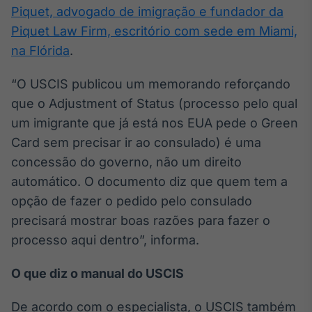
Broadcast
Piquet, advogado de imigração e fundador da
Ticker
Piquet Law Firm, escritório com sede em Miami,
Cotações e
na Flórida
.
headlines de
notícias
“O USCIS publicou um memorando reforçando
que o Adjustment of Status (processo pelo qual
Broadcast
um imigrante que já está nos EUA pede o Green
Widgets
Card sem precisar ir ao consulado) é uma
Componentes
concessão do governo, não um direito
para conteúdos e
funcionalidades
automático. O documento diz que quem tem a
opção de fazer o pedido pelo consulado
Broadcast
precisará mostrar boas razões para fazer o
Wallboard
processo aqui dentro”, informa.
Conteúdos e
dados para
O que diz o manual do USCIS
displays e telas
De acordo com o especialista, o USCIS também